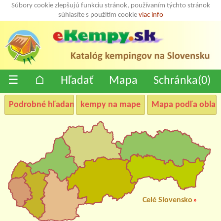
Súbory cookie zlepšujú funkciu stránok, používaním týchto stránok
súhlasíte s použitím cookie
viac info
☰
⌂
Hľadať
Mapa
Schránka(
0
)
Podrobné hľadanie
kempy na mape
Mapa podľa oblast
Celé Slovensko
»