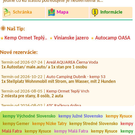
jediné čo ku šťastiu potrebujete je neuveriteľná sc..
Schránka
Mapa
Informácie
Termín od 2026-07-27 |
Camp PACHO****
1 miesto s el. pripojkou pri vode, 2 dospele osoby a dve deti
🌞 Naš Tip:
Termín od 2026-07-19 |
minicamping jana
Kemp Ormet Teplý..
Vinianske jazero
Autocamp OASA
Termín od 2026-07-31 |
Penzión a Hotel Dedinky, stanový tábor
1 miesto pre stan a 3 osoby
Nové rezervácie:
Termín od 2026-07-24 |
Areál AQUAREA Čierna Voda
1x Autostan/ male.auto/ a 1x stan pre 1 osobu
Termín od 2026-10-22 |
Auto Camping Dubník - kemp 53
1x Stellplatz Wohnmobil mit Strom, am Wasser, mit 2 Hunden
Termín od 2026-08-05 |
Kemp Ormet Teplý Vrch
2 miesta pre stany, 8 osôb, 2 auta
Termín od 2026-08-02 |
ATC Račkova dolina
Termín od 2026-08-01 |
Autokemp AQAURUTHENIA
kempy Východné Slovensko
kempy Južné Slovensko
kempy Kysuce
Termín od 2026-08-07 |
Rekrečné stredisko Gazárka
kempy Gemer
kempy Nízke Tatry
kempy Stredné Slovensko
kempy
Malá Fatra
kempy Kysuce
kempy Malá Fatra
kempy Kysuce
kempy
Termín od 2026-08-14 |
Vinianske jazero