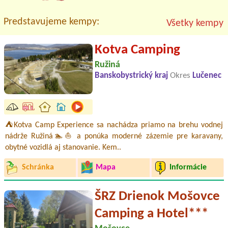
Predstavujeme kempy:
Všetky kempy
Kotva Camping
Ružiná
Banskobystrický kraj
Okres
Lučenec
⛺Kotva Camp Experience sa nachádza priamo na brehu vodnej
nádrže Ružiná🏊⛵ a ponúka moderné zázemie pre karavany,
obytné vozidlá aj stanovanie. Kem..
Schránka
Mapa
Informácie
ŠRZ Drienok Mošovce
Camping a Hotel***