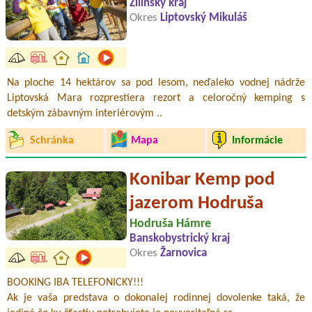
Žilinský kraj
Okres
Liptovský Mikuláš
Na ploche 14 hektárov sa pod lesom, neďaleko vodnej nádrže
Liptovská Mara rozprestiera rezort a celoročný kemping s
detským zábavným interiérovým ..
Schránka
Mapa
Informácie
Konibar Kemp pod
jazerom Hodruša
Hodruša Hámre
Banskobystrický kraj
Okres
Žarnovica
BOOKING IBA TELEFONICKY!!!
Ak je vaša predstava o dokonalej rodinnej dovolenke taká, že