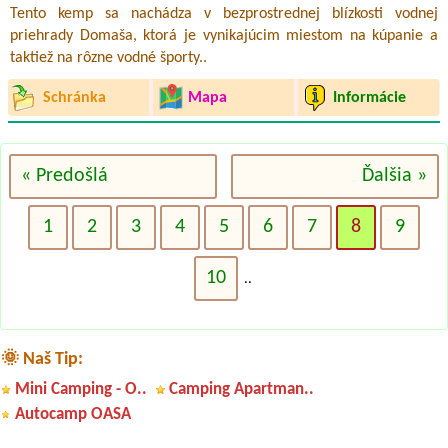
Tento kemp sa nachádza v bezprostrednej blízkosti vodnej
priehrady Domaša, ktorá je vynikajúcim miestom na kúpanie a
taktiež na rôzne vodné športy..
Schránka
Mapa
Informácie
« Predošlá
Ďalšia »
1
2
3
4
5
6
7
8
9
10
..
🌞 Naš Tip:
Termín od 2026-07-22 |
Táborisko Krym Nová Kelča
Platz für 2 Personen 1 Zelt und 1 Auto
Mini Camping - O..
Camping Apartman..
Autocamp OASA
Termín od 2026-07-24 |
ATC Račkova dolina
1 miesto, malý trojmiestny stan, 2 dospelí + 1 dieťa 2 roky1 miesto