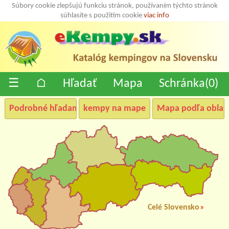
Súbory cookie zlepšujú funkciu stránok, používaním týchto stránok
súhlasíte s použitím cookie
viac info
☰
⌂
Hľadať
Mapa
Schránka(
0
)
Podrobné hľadanie
kempy na mape
Mapa podľa oblast
Celé Slovensko
»