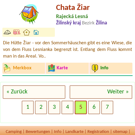
Chata Žiar
Rajecká Lesná
Žilinský kraj
Bezirk
Žilina
Die Hütte Žiar - vor den Sommerhäuschen gibt es eine Wiese, die
von dem Fluss Lesnianka begrenzt ist. Entlang dem Fluss kommt
man in das Areal. Vo..
Merkbox
Karte
Info
« Zurück
Weiter »
1
2
3
4
5
6
7
Camping
|
Bewertungen
|
Info
|
Landkarte
|
Registration
|
sitemap
|