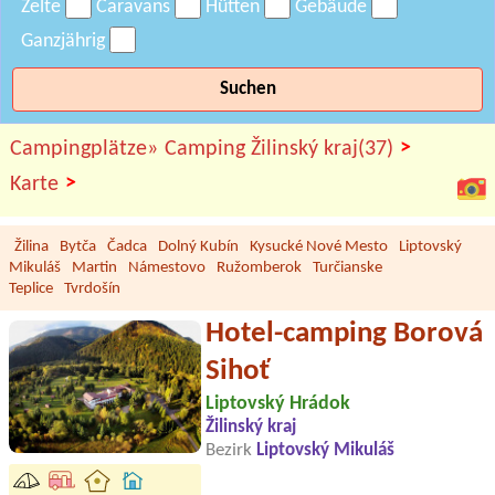
Zelte
Caravans
Hütten
Gebäude
Ganzjährig
Suchen
>
Campingplätze»
Camping Žilinský kraj(37)
>
Karte
Žilina
Bytča
Čadca
Dolný Kubín
Kysucké Nové Mesto
Liptovský
Mikuláš
Martin
Námestovo
Ružomberok
Turčianske
Teplice
Tvrdošín
Hotel-camping Borová
Sihoť
Liptovský Hrádok
Žilinský kraj
Bezirk
Liptovský Mikuláš