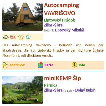
Autocamping
VAVRIŠOVO
Liptovský Hrádok
Žilinský kraj
Bezirk
Liptovský Mikuláš
Das Autocamping Vavrišovo - befindet sich neben der
Staatsstraße, die aus Liptovský Hrádok in der Richtung Štrbské
Pleso führt, mit direktem Ansch..
Merkbox
Karte
Info
miniKEMP Šíp
Párnica
Žilinský kraj
Bezirk
Dolný Kubín