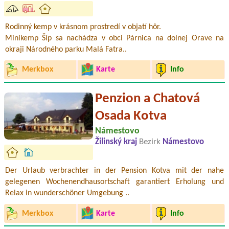
Rodinný kemp v krásnom prostredí v objatí hôr.
Minikemp Šíp sa nachádza v obci Párnica na dolnej Orave na
okraji Národného parku Malá Fatra..
Merkbox
Karte
Info
Penzion a Chatová
Osada Kotva
Námestovo
Žilinský kraj
Bezirk
Námestovo
Der Urlaub verbrachter in der Pension Kotva mit der nahe
gelegenen Wochenendhausortschaft garantiert Erholung und
Relax in wunderschöner Umgebung ..
Merkbox
Karte
Info