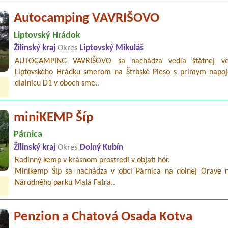
Autocamping VAVRIŠOVO
Liptovský Hrádok
Žilinský kraj
Okres
Liptovský Mikuláš
AUTOCAMPING VAVRIŠOVO sa nachádza vedľa štátnej ve
Liptovského Hrádku smerom na Štrbské Pleso s primym napo
dialnicu D1 v oboch sme..
miniKEMP Šíp
Párnica
Žilinský kraj
Okres
Dolný Kubín
Rodinný kemp v krásnom prostredí v objatí hôr.
Minikemp Šíp sa nachádza v obci Párnica na dolnej Orave n
Národného parku Malá Fatra..
Penzion a Chatová Osada Kotva