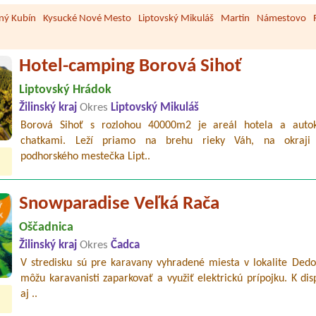
ný Kubín
Kysucké Nové Mesto
Liptovský Mikuláš
Martin
Námestovo
Hotel-camping Borová Sihoť
Liptovský Hrádok
Žilinský kraj
Okres
Liptovský Mikuláš
Borová Sihoť s rozlohou 40000m2 je areál hotela a aut
chatkami. Leží priamo na brehu rieky Váh, na okraji
podhorského mestečka Lipt..
Snowparadise Veľká Rača
Oščadnica
Žilinský kraj
Okres
Čadca
V stredisku sú pre karavany vyhradené miesta v lokalite Dedo
môžu karavanisti zaparkovať a využiť elektrickú prípojku. K disp
aj ..