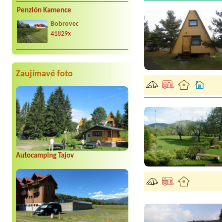
Penzión Kamence
Bobrovec
41829x
Zaujímavé foto
Autocamping Tajov