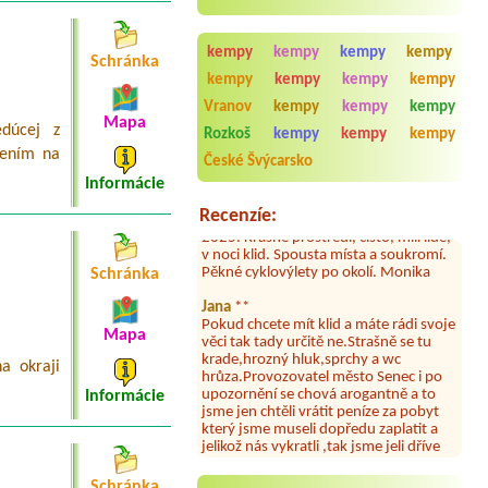
1x stan, 2x dospelí, 1x dieťa 15r. na 1
noc
Termín od 2026-07-31 |
KEMPING
kempy
kempy
kempy
kempy
Schránka
SLNEČNÉ JAZERÁ
kempy
kempy
kempy
kempy
1x místo obytný vůz s přístavbou
stanu, nepotřebujeme elektrické
Vranov
kempy
kempy
kempy
Vrato
*****
připojení
Mapa
dúcej z
Rozkoš
kempy
kempy
kempy
Pekne miesto a prijemne prostredie
8/25 odporúčam
jením na
České Švýcarsko
Informácie
Monika
*****
Moc pěkný kemp. Byli jsme v září
Recenzíe:
2025. Krásné prostředí, čisto, milí lidé,
v noci klid. Spousta místa a soukromí.
Pěkné cyklovýlety po okolí. Monika
Schránka
Jana
**
Pokud chcete mít klid a máte rádi svoje
věci tak tady určitě ne.Strašně se tu
Mapa
krade,hrozný hluk,sprchy a wc
hrůza.Provozovatel město Senec i po
a okraji
upozornění se chová arogantně a to
Informácie
jsme jen chtěli vrátit peníze za pobyt
který jsme museli dopředu zaplatit a
jelikož nás vykratli ,tak jsme jeli dříve
domů a již jsme tam nechtěli
zůstat,neboť jsme se neměli v čem
koupat a za co jíst.Jediné co je zde
Schránka