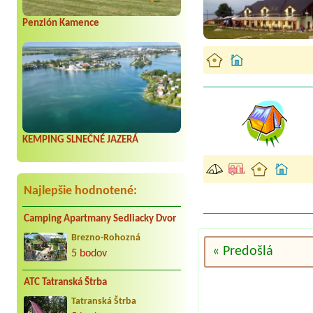
Penzión Kamence
KEMPING SLNEČNÉ JAZERÁ
Najlepšie hodnotené:
Camping Apartmany Sedliacky Dvor
Brezno-Rohozná
« Predošlá
5 bodov
ATC Tatranská Štrba
Tatranská Štrba