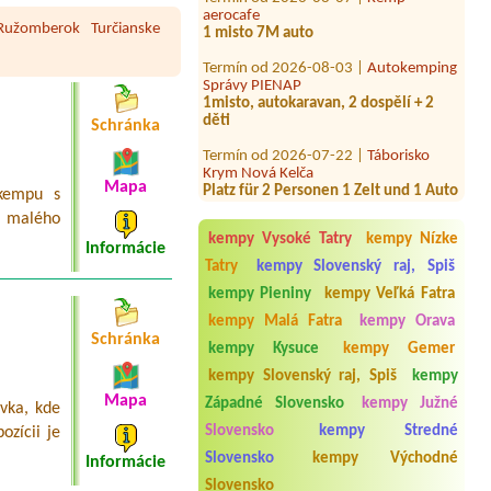
aerocafe
1 misto 7M auto
Ružomberok
Turčianske
Termín od 2026-08-03 |
Autokemping
Správy PIENAP
1misto, autokaravan, 2 dospělí + 2
děti
Schránka
Termín od 2026-07-22 |
Táborisko
Krym Nová Kelča
Platz für 2 Personen 1 Zelt und 1 Auto
Mapa
okempu s
Termín od 2026-08-07 |
Autocamp
 malého
NERESNICA
kempy Vysoké Tatry
kempy Nízke
áno: 1 miesto pre stan pre 2 osoby (1
Informácie
dospelý a 1 dieťa 12r.)000
Tatry
kempy Slovenský raj, Spiš
kempy Pieniny
kempy Veľká Fatra
Termín od 2026-07-30 |
Camping Belá
Nižné Kamence
kempy Malá Fatra
kempy Orava
14 osoby
Schránka
kempy Kysuce
kempy Gemer
Termín od 2026-08-07 |
Autokemping
kempy Slovenský raj, Spiš
kempy
Kesov
Mapa
1 místo na stan, dvě dospělé osoby,
Západné Slovensko
kempy Južné
vka, kde
el. pripojku
Slovensko
kempy Stredné
ozícii je
Termín od 2026-07-29 |
Autocamping
Slovensko
kempy Východné
Informácie
Divín - Ružiná
Slovensko