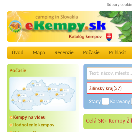
Súbory cookie
Úvod
Mapa
Recenzíe
Počasie
Prihlásiť
Počasie
Stany
Karavany
Kempy na videu
Celá SR»
Kempy Žil
Hodnotenie kempov