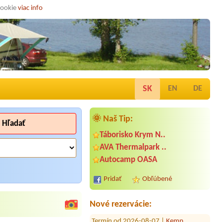
cookie
viac info
SK
EN
DE
🌞 Naš Tip:
Hľadať
Táborisko Krym N..
AVA Thermalpark ..
Termín od 2026-07-28 |
Chatová
Autocamp OASA
Osada Vincov les
Pridať
Obľúbené
Termín od 2026-08-03 |
ATC Račkova
dolina
dve postele, dospela mam a dieta
Nové rezervácie:
Termín od 2026-08-07 |
Kemp