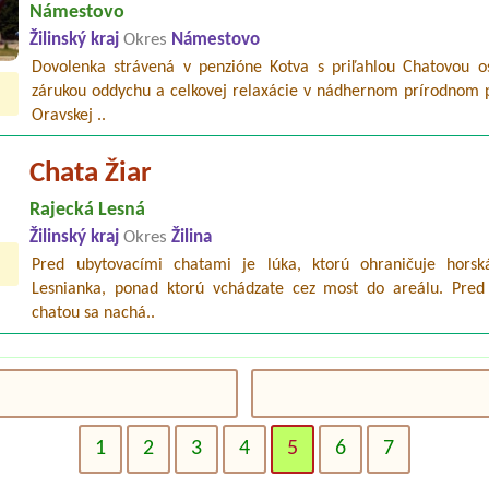
Námestovo
Žilinský kraj
Okres
Námestovo
Dovolenka strávená v penzióne Kotva s priľahlou Chatovou o
zárukou oddychu a celkovej relaxácie v nádhernom prírodnom p
Oravskej ..
Chata Žiar
Rajecká Lesná
Žilinský kraj
Okres
Žilina
Pred ubytovacími chatami je lúka, ktorú ohraničuje horsk
Lesnianka, ponad ktorú vchádzate cez most do areálu. Pred
chatou sa nachá..
1
2
3
4
5
6
7