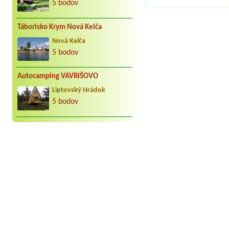
5 bodov
Táborisko Krym Nová Kelča
Nová Kelča
5 bodov
Autocamping VAVRIŠOVO
Liptovský Hrádok
5 bodov