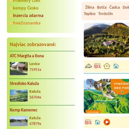
Priemery Cien
Žilina
Bytča
Čadca
Dol
kempy Česko
Teplice
Tvrdošín
Inzercia zdarma
freeZoznamka
Najviac zobrazované:
ATC Margita a Ilona
Levice
75951x
Stredisko Kaluža
Kaluža
56704x
Kemp Kamenec
Kaluža
47879x