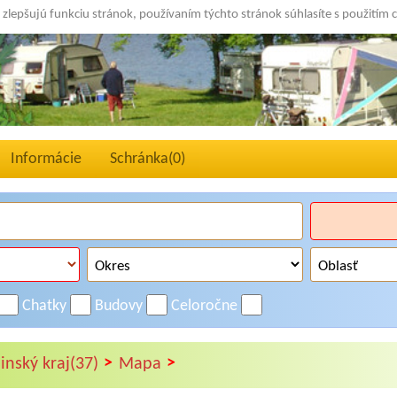
 zlepšujú funkciu stránok, používaním týchto stránok súhlasíte s použitím 
Informácie
Schránka(
0
)
Chatky
Budovy
Celoročne
>
>
inský kraj(37)
Mapa