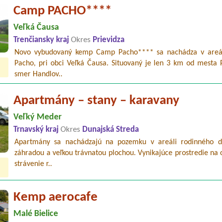
Camp PACHO****
Veľká Čausa
Trenčiansky kraj
Okres
Prievidza
Novo vybudovaný kemp Camp Pacho**** sa nachádza v areál
Pacho, pri obci Veľká Čausa. Situovaný je len 3 km od mesta P
smer Handlov..
Apartmány – stany – karavany
Veľký Meder
Trnavský kraj
Okres
Dunajská Streda
Apartmány sa nachádzajú na pozemku v areáli rodinného 
záhradou a veľkou trávnatou plochou. Vynikajúce prostredie na
strávenie r..
Kemp aerocafe
Malé Bielice