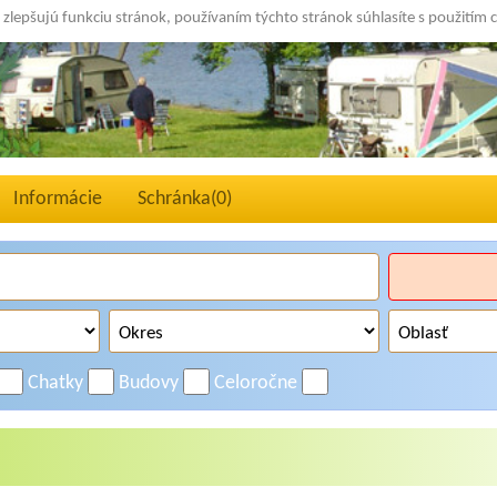
 zlepšujú funkciu stránok, používaním týchto stránok súhlasíte s použitím 
Informácie
Schránka(
0
)
Chatky
Budovy
Celoročne