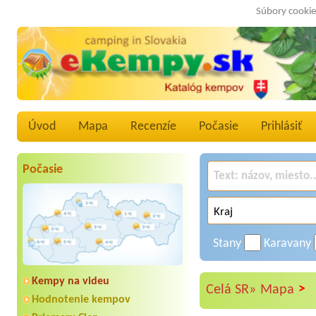
Súbory cookie
Úvod
Mapa
Recenzíe
Počasie
Prihlásiť
Počasie
Stany
Karavany
Kempy na videu
>
Celá SR»
Mapa
Hodnotenie kempov