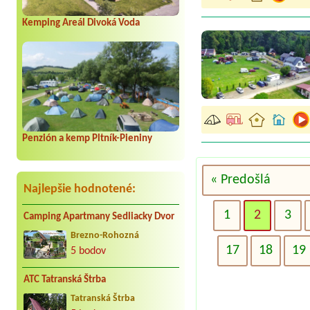
Kemping Areál Divoká Voda
Penzión a kemp Pltník-Pieniny
« Predošlá
Najlepšie hodnotené:
1
2
3
Camping Apartmany Sedliacky Dvor
Brezno-Rohozná
17
18
19
5 bodov
ATC Tatranská Štrba
Tatranská Štrba