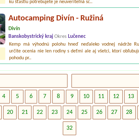
ku šťastiu potrebujete je neuveriteľná sc..
Autocamping Divín - Ružiná
Divín
Banskobystrický kraj
Okres
Lučenec
Kemp má výhodnú polohu hneď neďaleko vodnej nádrže Ru
určite ocenia nie len rodiny s deťmi ale aj všetci, ktorí obľubuj
pohodu pr..
4
5
6
7
8
9
10
11
12
13
20
21
22
23
24
25
26
27
28
32