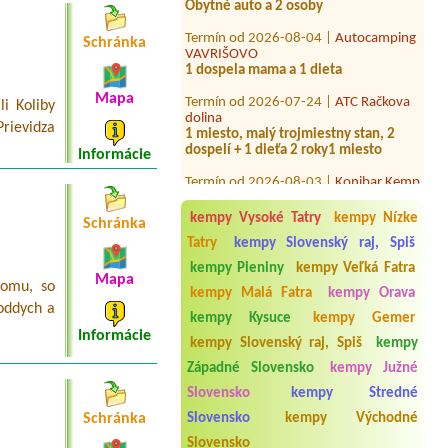
Termín od 2026-08-04 |
Autocamping
VAVRIŠOVO
Schránka
1 dospela mama a 1 dieta
Termín od 2026-07-24 |
ATC Račkova
Mapa
dolina
i Koliby
1 miesto, malý trojmiestny stan, 2
rievidza
dospelí + 1 dieťa 2 roky1 miesto
Informácie
Termín od 2026-08-03 |
Konibar Kemp
pod jazerom Hodruša
1 stan, 1 dospely, 2 deti 14 a 17r, pes1
velke kempove aj s elektrikou aj
kempy Vysoké Tatry
kempy Nízke
Schránka
parkovanim auta
Tatry
kempy Slovenský raj, Spiš
Termín od 2026-08-11 |
Penzión a
kempy Pieniny
kempy Veľká Fatra
Mapa
Hotel Dedinky, stanový tábor
domu, so
kempy Malá Fatra
kempy Orava
1 miesto pre stan, auto
 oddych a
kempy Kysuce
kempy Gemer
Termín od 2026-08-01 |
Konibar Kemp
Informácie
kempy Slovenský raj, Spiš
kempy
pod jazerom Hodruša
1 miesto pre jeden stan pre 2 osoby
Západné Slovensko
kempy Južné
Termín od 2026-08-06 |
AVA
Slovensko
kempy Stredné
Thermalpark Diakovce
Slovensko
kempy Východné
Schránka
1 stan max 2 stany
Slovensko