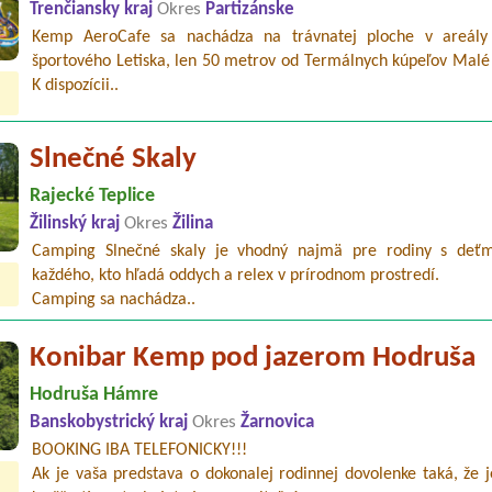
Trenčiansky kraj
Okres
Partizánske
Kemp AeroCafe sa nachádza na trávnatej ploche v areál
športového Letiska, len 50 metrov od Termálnych kúpeľov Malé 
K dispozícii..
Slnečné Skaly
Rajecké Teplice
Žilinský kraj
Okres
Žilina
Camping Slnečné skaly je vhodný najmä pre rodiny s deť
každého, kto hľadá oddych a relex v prírodnom prostredí.
Camping sa nachádza..
Konibar Kemp pod jazerom Hodruša
Hodruša Hámre
Banskobystrický kraj
Okres
Žarnovica
BOOKING IBA TELEFONICKY!!!
Ak je vaša predstava o dokonalej rodinnej dovolenke taká, že 