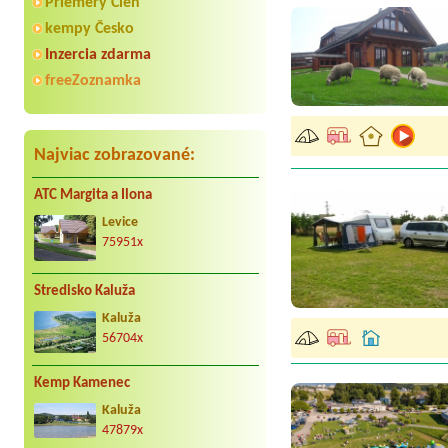
Priemery Cien
kempy Česko
Inzercia zdarma
freeZoznamka
Najviac zobrazované:
ATC Margita a Ilona
Levice
75951x
Stredisko Kaluža
Kaluža
56704x
Kemp Kamenec
Kaluža
47879x