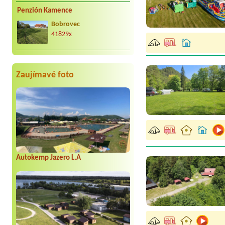
Penzión Kamence
Bobrovec
41829x
Zaujímavé foto
Autokemp Jazero L.A