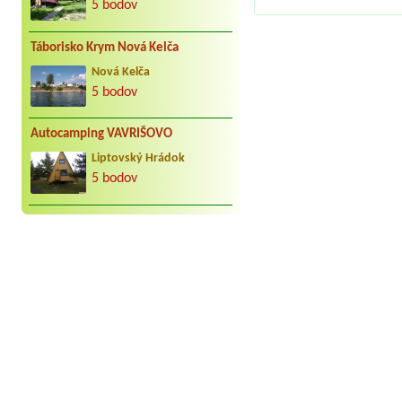
5 bodov
Táborisko Krym Nová Kelča
Nová Kelča
5 bodov
Autocamping VAVRIŠOVO
Liptovský Hrádok
5 bodov