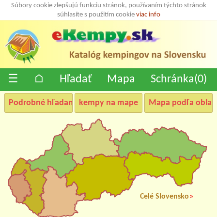
Súbory cookie zlepšujú funkciu stránok, používaním týchto stránok
súhlasíte s použitím cookie
viac info
☰
⌂
Hľadať
Mapa
Schránka(
0
)
Podrobné hľadanie
kempy na mape
Mapa podľa oblast
Celé Slovensko
»