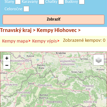
Stany
Karavany
Chatky
Budovy
Celoročne
Zobraziť
Trnavský kraj
>
Kempy Hlohovec
>
Zobrazené kempov: 0
>
>
Kempy mapa
Kempy výpis
+
−