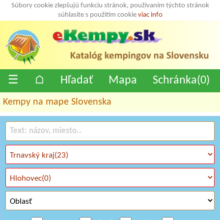
Súbory cookie zlepšujú funkciu stránok, používaním týchto stránok
súhlasíte s použitím cookie
viac info
☰
⌂
Hľadať
Mapa
Schránka(
0
)
Kempy na mape Slovenska