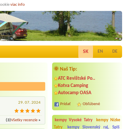
cookie
viac info
SK
EN
DE
🌞 Naš Tip:
ATC Revištské Po..
Kotva Camping
Autocamp OASA
29. 07. 2024
Pridať
Obľúbené
(3)
Všetky recenzíe
»
kempy Vysoké Tatry
kempy Nízke
Tatry
kempy Slovenský raj, Spiš