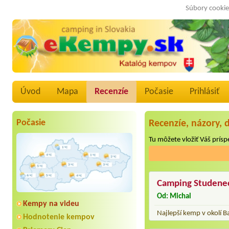
Súbory cookie
Úvod
Mapa
Recenzíe
Počasie
Prihlásiť
Počasie
Recenzíe, názory, 
Tu môžete vložiť Váš príspe
Camping Studene
Od: Michal
Kempy na videu
Najlepší kemp v okolí Ba
Hodnotenie kempov