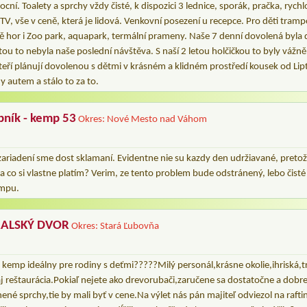
ní. Toalety a sprchy vždy čisté, k dispozici 3 lednice, sporák, pračka, rych
TV, vše v ceně, která je lidová. Venkovní posezení u recepce. Pro děti tramp
ě hor i Zoo park, aquapark, termální prameny. Naše 7 denní dovolená byl
otou to nebyla naše poslední návštěva. S naší 2 letou holčičkou to byly vážně
ří plánují dovolenou s dětmi v krásném a klidném prostředí kousek od Lip
y autem a stálo to za to.
ník - kemp 53
Okres: Nové Mesto nad Váhom
zariadení sme dost sklamaní. Evidentne nie su kazdy den udržiavané, pretož
a co si vlastne platím? Verim, ze tento problem bude odstránený, lebo čisté 
empu.
RALSKÝ DVOR
Okres: Stará Ľubovňa
kemp ideálny pre rodiny s deťmi??‍?‍?‍?Milý personál,krásne okolie,ihriská,t
aj reštaurácia.Pokiaľ nejete ako drevorubači,zaručene sa dostatočne a dobre
nené sprchy,tie by mali byť v cene.Na výlet nás pán majiteľ odviezol na raft