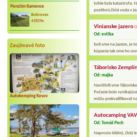
tohle byla katastrofa. 
Penzión Kamence
pozitivní,čistá voda v
Bobrovec
41829x
Vinianske jazero
O
Od: evička
boli sme na jazeze, je 
Zaujímavé foto
kúpania tak sme ho osvi
Táborisko Zemplín
Od: majka
Navštívili sme Táborisk
Počasie bolo vynikajúce,
Autokemping Kesov
môžu prekvalifikovať na
Autocamping VA
Od: Tomáš Pech
Naprosto klidný, čistý 