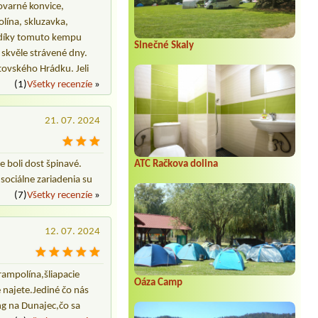
1 miesto s elektrickou prípojkou, 2
lovarné konvice,
dospelí a 2 deti, pes, 2 auta, 1 prives
olína, skluzavka,
a díky tomuto kempu
Slnečné Skaly
 skvěle strávené dny.
tovského Hrádku. Jeli
(1)
Všetky recenzíe
»
21. 07. 2024
e boli dost špinavé.
ATC Račkova dolina
sociálne zariadenia su
(7)
Všetky recenzíe
»
12. 07. 2024
rampolína,šliapacie
Oáza Camp
 najete.Jediné čo nás
ing na Dunajec,čo sa