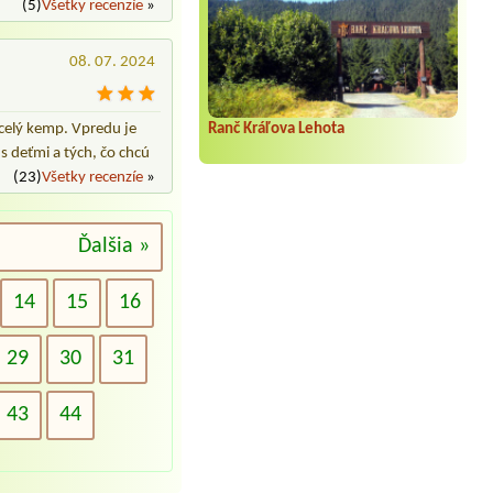
(5)
Všetky recenzíe
»
08. 07. 2024
celý kemp. Vpredu je
Ranč Kráľova Lehota
s deťmi a tých, čo chcú
(23)
Všetky recenzíe
»
Ďalšia »
14
15
16
29
30
31
43
44