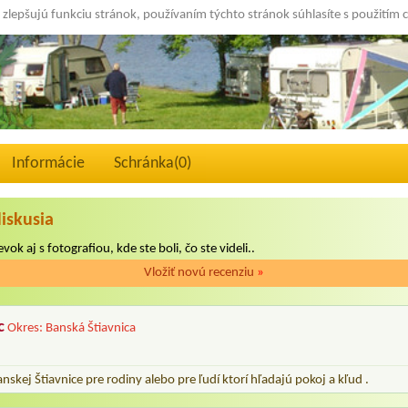
 zlepšujú funkciu stránok, používaním týchto stránok súhlasíte s použitím 
Informácie
Schránka(
0
)
diskusia
vok aj s fotografiou, kde ste boli, čo ste videli..
Vložiť novú recenziu
»
c
Okres: Banská Štiavnica
nskej Štiavnice pre rodiny alebo pre ľudí ktorí hľadajú pokoj a kľud .