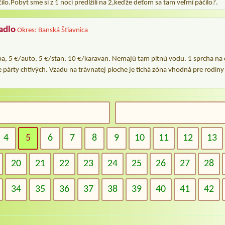
lo.Pobyt sme si z 1 noci predĺžili na 2,keďže deťom sa tam veľmi páčilo?.
adlo
Okres: Banská Štiavnica
, 5 €/auto, 5 €/stan, 10 €/karavan. Nemajú tam pitnú vodu. 1 sprcha na 
párty chtivých. Vzadu na trávnatej ploche je tichá zóna vhodná pre rodiny 
4
5
6
7
8
9
10
11
12
13
20
21
22
23
24
25
26
27
28
34
35
36
37
38
39
40
41
42