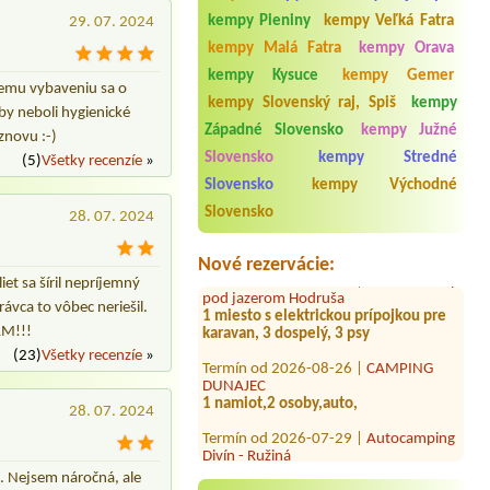
kempy Pieniny
kempy Veľká Fatra
29. 07. 2024
kempy Malá Fatra
kempy Orava
kempy Kysuce
kempy Gemer
iemu vybaveniu sa o
kempy Slovenský raj, Spiš
kempy
 by neboli hygienické
Západné Slovensko
kempy Južné
znovu :-)
Slovensko
kempy Stredné
(5)
Všetky recenzíe
»
Slovensko
kempy Východné
Termín od 2026-07-31 |
Penzión a
Slovensko
Hotel Dedinky, stanový tábor
28. 07. 2024
1 miesto pre stan, 2 dospele osoby
Nové rezervácie:
Termín od 2026-08-10 |
Konibar Kemp
pod jazerom Hodruša
et sa šíril nepríjemný
1 miesto s elektrickou prípojkou pre
ávca to vôbec neriešil.
karavan, 3 dospelý, 3 psy
AM!!!
Termín od 2026-08-26 |
CAMPING
(23)
Všetky recenzíe
»
DUNAJEC
1 namiot,2 osoby,auto,
28. 07. 2024
Termín od 2026-07-29 |
Autocamping
Divín - Ružiná
1x stan, 2x dospelí, 1x dieťa 15r. na 1
noc
d. Nejsem náročná, ale