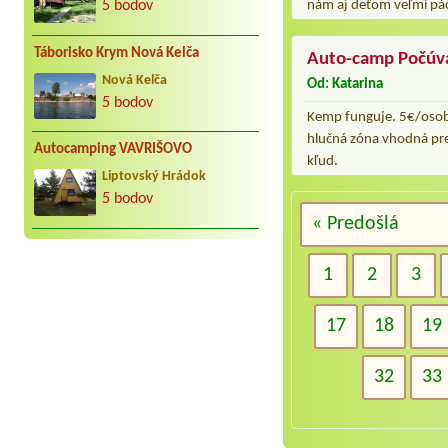
nám aj deťom veľmi páči
5 bodov
Táborisko Krym Nová Kelča
Auto-camp Počúv
Nová Kelča
Od: Katarina
5 bodov
Kemp funguje. 5€/osoba
hlučná zóna vhodná pre 
Autocamping VAVRIŠOVO
kľud.
Liptovský Hrádok
5 bodov
« Predošlá
1
2
3
17
18
19
32
33