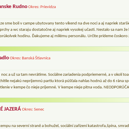
anske Rudno
Okres: Prievidza
e sme boli v campe ubytovany tento víkend na dve noci a aj napriek starš
sprchy a wc staraju dostatočne aj napriek vysokej učasti. Nestalo sa nam že
ktorúkolvek hodinu. Ďakujeme aj milému personálu. Určite prídeme čoskoro 
adlo
Okres: Banská Štiavnica
noc a už sa tam nevrátime. Sociálne zariadenia podpriemerné, a v okolí toali
ychitile nejakú nepríjemnú partiu ktorá púšťala nahlas hodnú až do 6 rána spr
svetlenie v kempe čo nieje príjemné. V kempe nieje pitna voda. NEODPORÚČ
É JAZERÁ
Okres: Senec
empu na severní straně a bohužel, sociální zařízení katastrofa,špína, smra