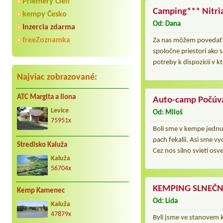
Priemery Cien
Camping*** Nitri
kempy Česko
Od: Dana
Inzercia zdarma
freeZoznamka
Za nas môžem povedať z
spoločne priestori ako 
potreby k dispozícií v 
Najviac zobrazované:
ATC Margita a Ilona
Auto-camp Počúv
Levice
Od: Miloš
75951x
Boli sme v kempe jednu 
pach fekalii. Asi sme v
Stredisko Kaluža
Cez nos silno svieti o
Kaluža
56704x
KEMPING SLNEČN
Kemp Kamenec
Od: Lída
Kaluža
47879x
Byli jsme ve stanovem k