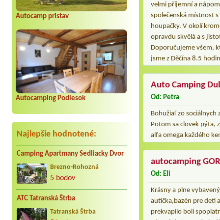
velmi příjemní a nápomoc
společenská místnost s 
Autocamp pristav
houpačky. V okolí krom
opravdu skvělá a s jist
Doporučujeme všem, kte
jsme z Děčína 8.5 hodin
Auto Camping Dub
Od: Petra
Autocamping Podlesok
Bohužiaľ zo sociálnych 
Potom sa clovek pýta, z
Najlepšie hodnotené:
alfa omega každého k
Camping Apartmany Sedliacky Dvor
autocamping GO
Brezno-Rohozná
Od: Eli
5 bodov
Krásny a plne vybavený 
ATC Tatranská Štrba
autíčka,bazén pre deti 
prekvapilo boli spoplat
Tatranská Štrba