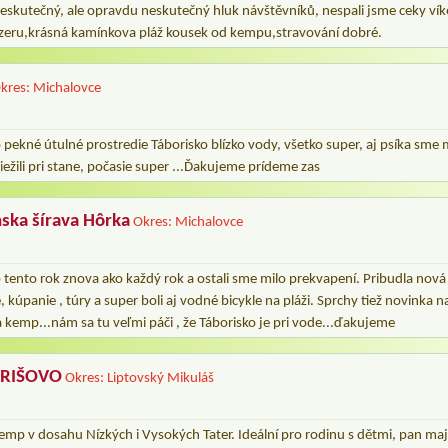
Neskutečný, ale opravdu neskutečný hluk návštěvníků, nespali jsme ceky vík
 jezeru,krásná kamínkova pláž kousek od kempu,stravování dobré.
kres: Michalovce
to pekné útulné prostredie Táborisko blízko vody, všetko super, aj psíka sme 
ežili pri stane, počasie super ...Ďakujeme prídeme zas
ska šírava Hôrka
Okres: Michalovce
o tento rok znova ako každý rok a ostali sme milo prekvapení. Pribudla nová
 kúpanie , túry a super boli aj vodné bicykle na pláži. Sprchy tiež novinka n
 kemp...nám sa tu veľmi páči , že Táborisko je pri vode...ďakujeme
VRIŠOVO
Okres: Liptovský Mikuláš
kemp v dosahu Nízkých i Vysokých Tater. Ideální pro rodinu s dětmi, pan maji