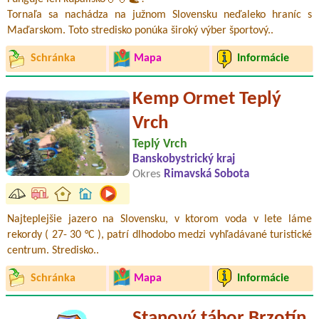
Tornaľa sa nachádza na južnom Slovensku neďaleko hraníc s
Maďarskom. Toto stredisko ponúka široký výber športový..
Schránka
Mapa
Informácie
Kemp Ormet Teplý
Vrch
Teplý Vrch
Banskobystrický kraj
Okres
Rimavská Sobota
Najteplejšie jazero na Slovensku, v ktorom voda v lete láme
rekordy ( 27- 30 °C ), patrí dlhodobo medzi vyhľadávané turistické
centrum. Stredisko..
Schránka
Mapa
Informácie
Stanový tábor Brzotín