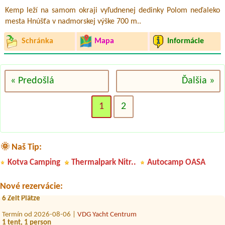
Kemp leží na samom okraji vyľudnenej dedinky Polom neďaleko
mesta Hnúšťa v nadmorskej výške 700 m..
Schránka
Mapa
Informácie
« Predošlá
Ďalšia »
1
2
Termín od 2026-08-26 |
CAMPING DUNAJEC
🌞 Naš Tip:
1 namiot,2 osoby,auto,
Kotva Camping
Thermalpark Nitr..
Autocamp OASA
Termín od 2026-08-07 |
Camping*** Nitrianske Rudno
2 x stan 1 chatka
Nové rezervácie:
Termín od 2026-08-09 |
Autokemp Rudava Malé Leváre
6 Zelt Plätze
Termín od 2026-08-06 |
VDG Yacht Centrum
1 tent, 1 person