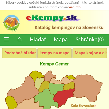
Súbory cookie zlepšujú funkciu stránok, používaním týchto stránok
súhlasíte s použitím cookie
viac info
☰
⌂
Hľadať
Mapa
Schránka(
0
)
Podrobné hľadanie
kempy na mape
Mapa krajov a okr
Kempy Gemer
Celé Slovensko
»