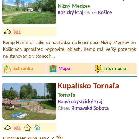
Nižný Medzev
Košický kraj
Okres
Košice
Kemp Hammer Lake sa nachádza na konci obce Nižný Medzev pri
Košiciach uprostred kopcovitej oblasti. Kemp má veľký pozemok
na stanovanie v stanoch ..
Schránka
Mapa
Informácie
Kupalisko Tornaľa
Tornaľa
Banskobystrický kraj
Okres
Rimavská Sobota
Funguje len kupalisko💧💧🏖️!