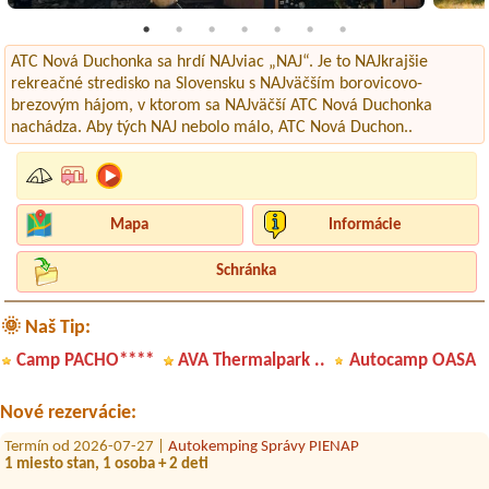
ATC Nová Duchonka sa hrdí NAJviac „NAJ“. Je to NAJkrajšie
rekreačné stredisko na Slovensku s NAJväčším borovicovo-
brezovým hájom, v ktorom sa NAJväčší ATC Nová Duchonka
nachádza. Aby tých NAJ nebolo málo, ATC Nová Duchon..
Mapa
Informácie
Schránka
🌞 Naš Tip:
Termín od 2026-08-10 |
Autocamp DONNAUTESS
1 místo pro stan +2 auta+7osob
Camp PACHO****
AVA Thermalpark ..
Autocamp OASA
Termín od 2026-08-08 |
Beach Bar Rezort Zelená voda
6+1
Nové rezervácie:
Termín od 2026-07-27 |
Autokemping Správy PIENAP
1 miesto stan, 1 osoba + 2 deti