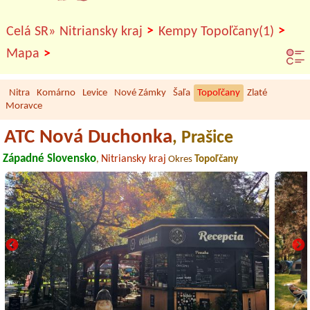
>
>
Celá SR»
Nitriansky kraj
Kempy Topoľčany(1)
>
Mapa
Nitra
Komárno
Levice
Nové Zámky
Šaľa
Topoľčany
Zlaté
Moravce
ATC Nová Duchonka
, Prašice
Západné Slovensko
Nitriansky kraj
,
Okres
Topoľčany