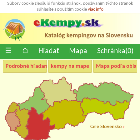
Súbory cookie zlepšujú funkciu stránok, používaním týchto stránok
súhlasíte s použitím cookie
viac info
☰
⌂
Hľadať
Mapa
Schránka(
0
)
Podrobné hľadanie
kempy na mape
Mapa podľa oblast
Celé Slovensko
»