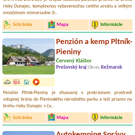
rieky Dunajec, komplexnou vybavenosťou celého areálu a veľkým
množstvom mimoriadne ži..
Schránka
Mapa
Informácie
Penzión a kemp Pltník-
Pieniny
Červený Kláštor
Prešovský kraj
Okres
Kežmarok
Penzión Pltník-Pieniny je situovaný v prekrásnom prostredí
vstupnej brány do Pieninského národného parku a leží priamo na
brehu rieky Dunajec s ča..
Schránka
Mapa
Informácie
Autokemping Správy