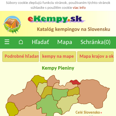
Súbory cookie zlepšujú funkciu stránok, používaním týchto stránok
súhlasíte s použitím cookie
viac info
☰
⌂
Hľadať
Mapa
Schránka(
0
)
Podrobné hľadanie
kempy na mape
Mapa krajov a okr
Kempy Pieniny
Celé Slovensko
»