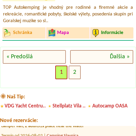
TOP Autokemping je vhodný pre rodinné a firemné akcie a
rekreácie, romantické pobyty, školské výlety, posedenia skupín pri
Goralskej muzike so sl..
Schránka
Mapa
Informácie
« Predošlá
Ďalšia »
1
2
Termín od 2026-08-01 |
Camp Oravice
1 místo pro stan, 2 osoby
🌞 Naš Tip:
Termín od 2026-07-31 |
camping.bratislava.sk
VDG Yacht Centru..
Stellplatz Vila ..
Autocamp OASA
1 miesto pre stan + 2 osoby
Termín od 2026-08-05 |
Penzión a Hotel Dedinky, stanový tábor
Nové rezervácie:
camper van, 2 adults1x place near the water
Termín od 2026-08-02 |
Camping Slavnica