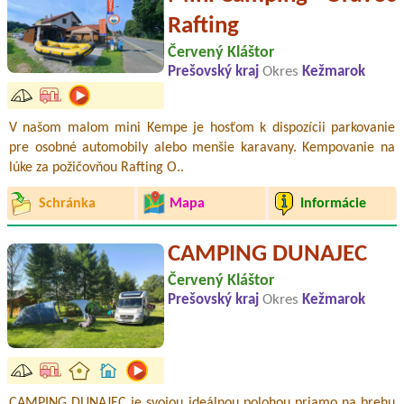
Rafting
Červený Kláštor
Prešovský kraj
Okres
Kežmarok
V našom malom mini Kempe je hosťom k dispozícii parkovanie
pre osobné automobily alebo menšie karavany. Kempovanie na
lúke za požičovňou Rafting O..
Schránka
Mapa
Informácie
CAMPING DUNAJEC
Červený Kláštor
Prešovský kraj
Okres
Kežmarok
CAMPING DUNAJEC je svojou ideálnou polohou priamo na brehu