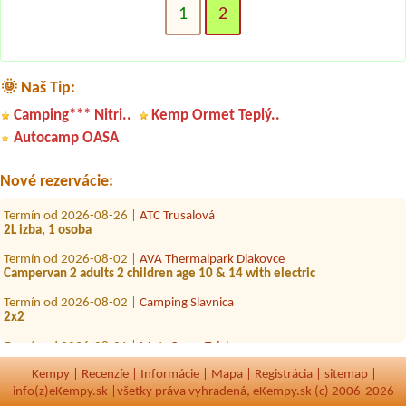
1
2
🌞 Naš Tip:
Camping*** Nitri..
Kemp Ormet Teplý..
Termín od 2026-09-05 |
ATC Račkova dolina
Autocamp OASA
1x miesto pre stan a 2 osoby
Termín od 2026-08-07 |
KEMPING SLNEČNÉ JAZERÁ
Nové rezervácie:
1 miesto s el.pripojkov. 2 dospele osoby 1 dieta (2roky) 1 pes
Termín od 2026-08-26 |
ATC Trusalová
2L izba, 1 osoba
Termín od 2026-08-02 |
AVA Thermalpark Diakovce
Campervan 2 adults 2 children age 10 & 14 with electric
Termín od 2026-08-02 |
Camping Slavnica
2x2
Termín od 2026-08-21 |
MotoCamp Tajch
4L Chatka 4 osoby
Kempy
|
Recenzíe
|
Informácie
|
Mapa
|
Registrácia
|
sitemap
|
Termín od 2026-08-02 |
Autocamping Podlesok
info(z)eKempy.sk |
všetky práva vyhradená, eKempy.sk (c) 2006-2026