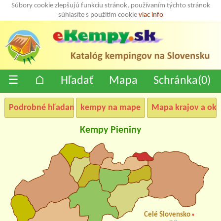
Súbory cookie zlepšujú funkciu stránok, používaním týchto stránok
súhlasíte s použitím cookie
viac info
☰
⌂
Hľadať
Mapa
Schránka(
0
)
Podrobné hľadanie
kempy na mape
Mapa krajov a okr
Kempy Pieniny
Celé Slovensko
»