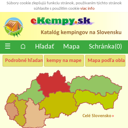
Súbory cookie zlepšujú funkciu stránok, používaním týchto stránok
súhlasíte s použitím cookie
viac info
☰
⌂
Hľadať
Mapa
Schránka(
0
)
Podrobné hľadanie
kempy na mape
Mapa podľa oblast
Celé Slovensko
»