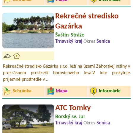
Rekrečné stredisko
Gazárka
Šaštín-Stráže
Trnavský kraj
Okres
Senica
Rekreačné stredisko Gazárka s.r.o. leží na území Záhorskej nížiny v
prekrásnom prostredí borovicového lesa.V lete poskytuje
príjemné prostredie v ..
Schránka
Mapa
Informácie
ATC Tomky
Borský sv. Jur
Trnavský kraj
Okres
Senica