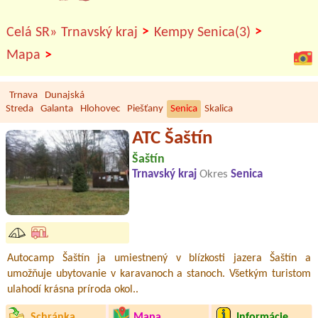
>
>
Celá SR»
Trnavský kraj
Kempy Senica(3)
>
Mapa
Trnava
Dunajská
Streda
Galanta
Hlohovec
Piešťany
Senica
Skalica
ATC Šaštín
Šaštín
Trnavský kraj
Okres
Senica
Autocamp Šaštín ja umiestnený v blízkosti jazera Šaštín a
umožňuje ubytovanie v karavanoch a stanoch. Všetkým turistom
ulahodí krásna príroda okol..
Schránka
Mapa
Informácie