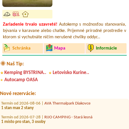
Zariadenie trvalo uzavreté!
Autokemp s možnosťou stanovania,
bývania v karavane alebo chatke. Príjemné prírodné prostredie v
ktorom si vychutnáte ničím nerušené chvílky oddyc..
Schránka
Mapa
Informácie
🌞 Naš Tip:
Kemping BYSTRINA..
Letovisko Kurine..
Termín od 2026-08-06 |
Konibar Kemp pod jazerom Hodruša
2 kempovacie miesta s el. prípojkou
Autocamp OASA
Termín od 2026-08-08 |
Oáza Camp
Nové rezervácie:
1miesto s el.pripojkou pri vode
Termín od 2026-08-06 |
AVA Thermalpark Diakovce
1 stan max 2 stany
Termín od 2026-07-28 |
RIJO CAMPING - Stará lesná
1 místo pro stan, 3 osoby