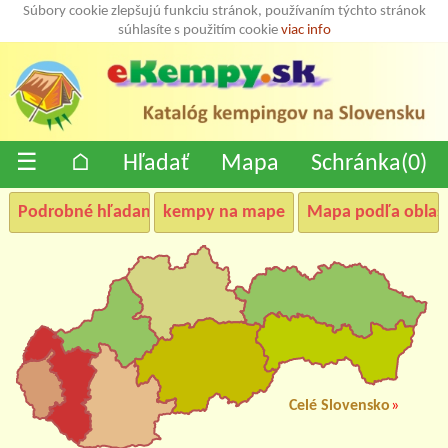
Súbory cookie zlepšujú funkciu stránok, používaním týchto stránok
súhlasíte s použitím cookie
viac info
☰
⌂
Hľadať
Mapa
Schránka(
0
)
Podrobné hľadanie
kempy na mape
Mapa podľa oblast
Celé Slovensko
»