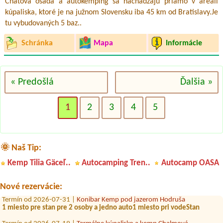
Chatová osada a autokemping sa nachádzajú priamo v areáli
kúpaliska, ktoré je na južnom Slovensku iba 45 km od Bratislavy.Je
tu vybudovaných 5 baz..
Schránka
Mapa
Informácie
« Predošlá
Ďalšia »
1
2
3
4
5
Termín od 2026-08-14 |
Camping*** Nitrianske Rudno
🌞 Naš Tip:
2 miesta pre stany pre 4 dospelých a 4 deti
Kemp Tilia Gäceľ..
Autocamping Tren..
Autocamp OASA
Termín od 2026-08-03 |
Penzión a Hotel Dedinky, stanový tábor
Termín od 2026-07-30 |
Letovisko Kurinec
Nové rezervácie:
Termín od 2026-07-31 |
Konibar Kemp pod jazerom Hodruša
1 miesto pre stan pre 2 osoby a jedno auto1 miesto pri vodeStan
Termín od 2026-07-19 |
Termálne kúpalisko a kemp Chalmová