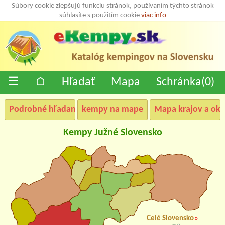
Súbory cookie zlepšujú funkciu stránok, používaním týchto stránok
súhlasíte s použitím cookie
viac info
☰
⌂
Hľadať
Mapa
Schránka(
0
)
Podrobné hľadanie
kempy na mape
Mapa krajov a okr
Kempy Južné Slovensko
Celé Slovensko
»