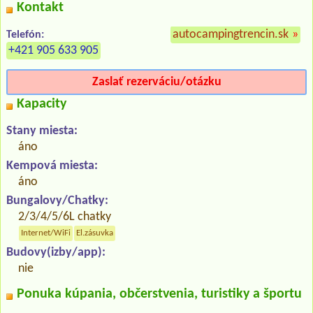
Kontakt
autocampingtrencin.sk
»
Telefón:
+421 905 633 905
Zaslať rezerváciu/otázku
Kapacity
Stany miesta:
áno
Kempová miesta:
áno
Bungalovy/Chatky:
2/3/4/5/6L chatky
Internet/WiFi
El.zásuvka
Budovy(izby/app):
nie
Ponuka kúpania, občerstvenia, turistiky a športu