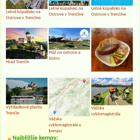
Letné kúpalisko na
Letné kúpalisko na
Letné kúpalisko na
Ostrove v Trenčíne
Ostrove v Trenčíne
Ostrove v Trenčíne
Pláž na ostrove a
bistro
Hrad Trenčín
Vyhliadkové plavby
Vážska
Trenčín
cyklomagistrála
Vážska
cyklomagistrála u
kempu
Najbližšie kempy: