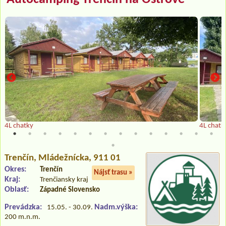
4L chatky
4L chatk
Trenčín
, Mládežnícka, 911 01
Okres:
Trenčín
Nájsť trasu »
Kraj:
Trenčiansky kraj
Oblasť:
Západné Slovensko
Prevádzka:
Nadm.výška:
15.05. - 30.09.
200 m.n.m.