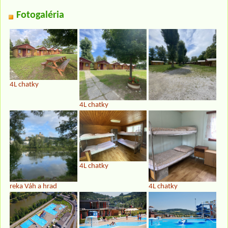
Fotogaléria
4L chatky
4L chatky
4L chatky
reka Váh a hrad
4L chatky