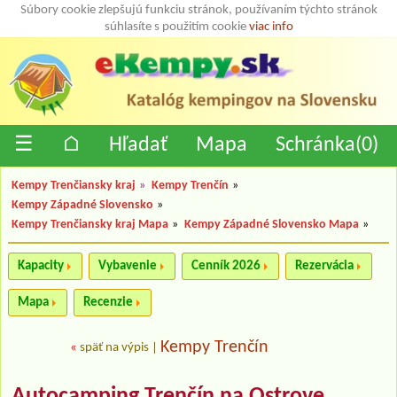
Súbory cookie zlepšujú funkciu stránok, používaním týchto stránok
súhlasíte s použitím cookie
viac info
☰
⌂
Hľadať
Mapa
Schránka(
0
)
Kempy Trenčiansky kraj
»
Kempy Trenčín
»
Kempy Západné Slovensko
»
Kempy Trenčiansky kraj Mapa
»
Kempy Západné Slovensko Mapa
»
Kapacity
Vybavenie
Cenník 2026
Rezervácia
Mapa
Recenzie
Kempy Trenčín
«
späť na výpis
|
Autocamping Trenčín na Ostrove