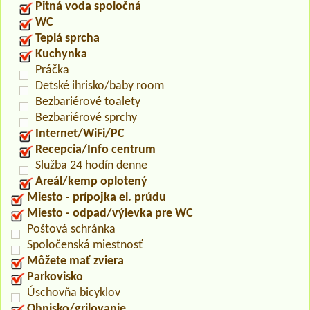
Pitná voda spoločná
WC
Teplá sprcha
Kuchynka
Práčka
Detské ihrisko/baby room
Bezbariérové toalety
Bezbariérové sprchy
Internet/WiFi/PC
Recepcia/Info centrum
Služba 24 hodín denne
Areál/kemp oplotený
Miesto - prípojka el. prúdu
Miesto - odpad/výlevka pre WC
Poštová schránka
Spoločenská miestnosť
Môžete mať zviera
Parkovisko
Úschovňa bicyklov
Ohnisko/grilovanie