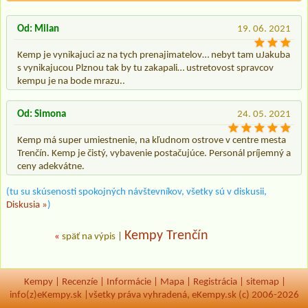
Od: Milan
19. 06. 2021
Kemp je vynikajuci az na tych prenajimatelov… nebyt tam uJakuba
s vynikajucou Plznou tak by tu zakapali… ustretovost spravcov
kempu je na bode mrazu..
Od: Simona
24. 05. 2021
Kemp má super umiestnenie, na kľudnom ostrove v centre mesta
Trenčín. Kemp je čistý, vybavenie postačujúce. Personál príjemný a
ceny adekvátne.
(tu su skúsenosti spokojných návštevníkov, všetky sú v diskusii,
Diskusia »
)
Kempy Trenčín
«
späť na výpis
|
Kempy
|
Recenzíe
|
Informácie
|
Mapa
|
Registrácia
|
sitemap
|
info(z)eKempy.sk |
všetky práva vyhradená, eKempy.sk (c) 2006-2026