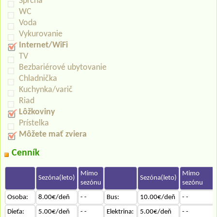
Sprcha
WC
Voda
Vykurovanie
Internet/WiFi
TV
Bezbariérové ubytovanie
Chladnička
Kuchynka/varič
Riad
Lôžkoviny
Prístelka
Môžete mať zviera
Cenník
Mimo
Mimo
Sezóna(leto)
Sezóna(leto)
sezónu
sezónu
Osoba:
8.00€/deň
- -
Bus:
10.00€/deň
- -
Dieťa:
5.00€/deň
- -
Elektrina:
5.00€/deň
- -