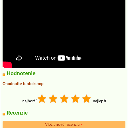
Hodnotenie
Ohodnoťte tento kemp:
najhorší
najlepší
Recenzie
Vložiť novú recenziu
»