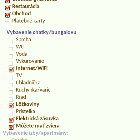
Restaurácia
Obchod
Platebné karty
Vybavenie chatky/bungalovu
Sprcha
WC
Voda
Vykurovanie
Internet/WiFi
TV
Chladnička
Kuchynka/varič
Riad
Lôžkoviny
Prístelka
Elektrická zásuvka
Môžete mať zviera
Vybavenie izby/apartmány: