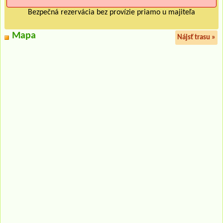
Bezpečná rezervácia bez provízie priamo u majiteľa
Mapa
Nájsť trasu »