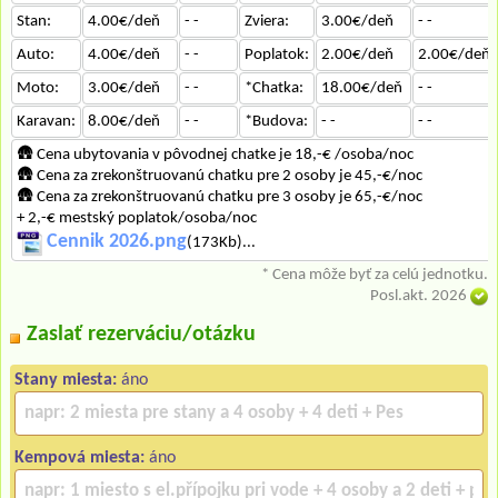
Stan:
4.00€/deň
- -
Zviera:
3.00€/deň
- -
Auto:
4.00€/deň
- -
Poplatok:
2.00€/deň
2.00€/deň
Moto:
3.00€/deň
- -
*Chatka:
18.00€/deň
- -
Karavan:
8.00€/deň
- -
*Budova:
- -
- -
🛖 Cena ubytovania v pôvodnej chatke je 18,-€ /osoba/noc
🛖 Cena za zrekonštruovanú chatku pre 2 osoby je 45,-€/noc
🛖 Cena za zrekonštruovanú chatku pre 3 osoby je 65,-€/noc
+ 2,-€ mestský poplatok/osoba/noc
Cennik 2026.png
(173Kb)...
* Cena môže byť za celú jednotku.
Posl.akt. 2026
Zaslať rezerváciu/otázku
Stany miesta:
áno
Kempová miesta:
áno