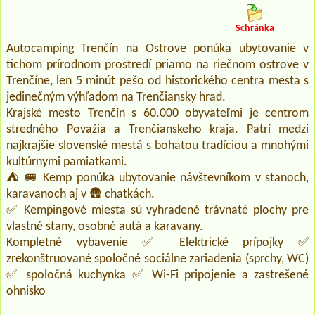
Schránka
Autocamping Trenčín na Ostrove ponúka ubytovanie v
tichom prírodnom prostredí priamo na riečnom ostrove v
Trenčíne, len 5 minút pešo od historického centra mesta s
jedinečným výhľadom na Trenčiansky hrad.
Krajské mesto Trenčín s 60.000 obyvateľmi je centrom
stredného Považia a Trenčianskeho kraja. Patrí medzi
najkrajšie slovenské mestá s bohatou tradíciou a mnohými
kultúrnymi pamiatkami.
⛺ 🚐 Kemp ponúka ubytovanie návštevníkom v stanoch,
karavanoch aj v 🛖 chatkách.
✅ Kempingové miesta sú vyhradené trávnaté plochy pre
vlastné stany, osobné autá a karavany.
Kompletné vybavenie ✅ Elektrické prípojky ✅
zrekonštruované spoločné sociálne zariadenia (sprchy, WC)
✅ spoločná kuchynka ✅ Wi-Fi pripojenie a zastrešené
ohnisko