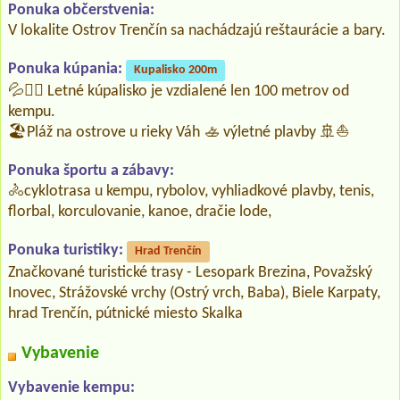
Ponuka občerstvenia:
V lokalite Ostrov Trenčín sa nachádzajú reštaurácie a bary.
Ponuka kúpania:
Kupalisko 200m
💦🤽‍♂️ Letné kúpalisko je vzdialené len 100 metrov od
kempu.
🏖️Pláž na ostrove u rieky Váh 🚣 výletné plavby 🚢⛵
Ponuka športu a zábavy:
🚴‍cyklotrasa u kempu, rybolov, vyhliadkové plavby, tenis,
florbal, korculovanie, kanoe, dračie lode,
Ponuka turistiky:
Hrad Trenčín
Značkované turistické trasy - Lesopark Brezina, Považský
Inovec, Strážovské vrchy (Ostrý vrch, Baba), Biele Karpaty,
hrad Trenčín, pútnické miesto Skalka
Vybavenie
Vybavenie kempu: