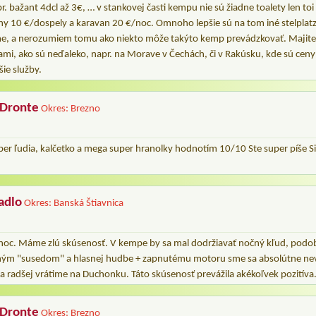
. bažant 4dcl až 3€, … v stankovej časti kempu nie sú žiadne toalety len toi
ny 10 €/dospely a karavan 20 €/noc. Omnoho lepšie sú na tom iné stelplat
ime, a nerozumiem tomu ako niekto môže takýto kemp prevádzkovať. Majiteľ
mi, ako sú neďaleko, napr. na Morave v Čechách, či v Rakúsku, kde sú cen
šie služby.
 Dronte
Okres: Brezno
er ľudia, kalčetko a mega super hranolky hodnotím 10/10 Ste super píše S
adlo
Okres: Banská Štiavnica
noc. Máme zlú skúsenosť. V kempe by sa mal dodržiavať nočný kľud, podob
ým "susedom" a hlasnej hudbe + zapnutému motoru sme sa absolútne nevy
a radšej vrátime na Duchonku. Táto skúsenosť prevážila akékoľvek pozitíva
 Dronte
Okres: Brezno