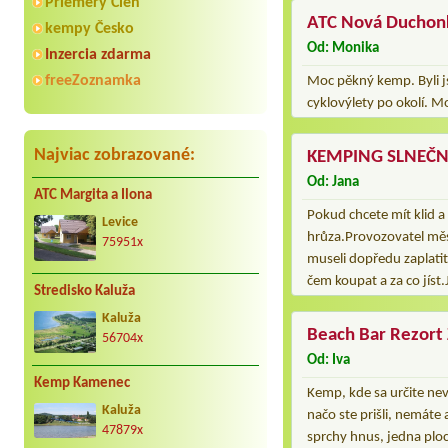
Priemery Cien
ATC Nová Duchon
kempy Česko
Od: Monika
Inzercia zdarma
freeZoznamka
Moc pěkný kemp. Byli jsm
cyklovýlety po okolí. M
Najviac zobrazované:
KEMPING SLNEČN
Od: Jana
ATC Margita a Ilona
Pokud chcete mít klid a
Levice
hrůza.Provozovatel měst
75951x
museli dopředu zaplatit 
čem koupat a za co jíst
Stredisko Kaluža
Kaluža
Beach Bar Rezort
56704x
Od: Iva
Kemp Kamenec
Kemp, kde sa určite nev
Kaluža
načo ste prišli, nemáte 
47879x
sprchy hnus, jedna ploc