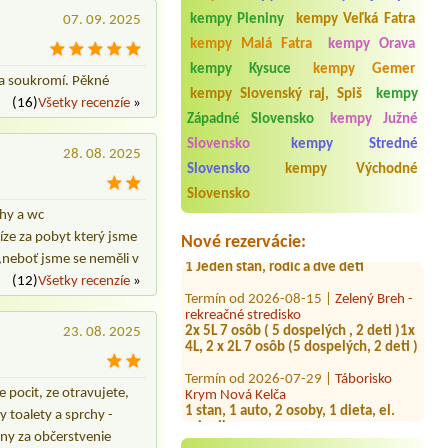
kempy Pieniny
kempy Veľká Fatra
07. 09. 2025
kempy Malá Fatra
kempy Orava
kempy Kysuce
kempy Gemer
a a soukromí. Pěkné
kempy Slovenský raj, Spiš
kempy
(16)
Všetky recenzíe
»
Západné Slovensko
kempy Južné
Slovensko
kempy Stredné
28. 08. 2025
Slovensko
kempy Východné
Termín od 2026-07-29 |
ATC Tatranská
Štrba
Slovensko
1 místo pro stan, 3 osoby
chy a wc
Termín od 2026-07-29 |
Camp Rybárik
íze za pobyt který jsme
Nové rezervácie:
1 Jeden stan, rodič a dve deti
at,neboť jsme se neměli v
(12)
Všetky recenzíe
»
Termín od 2026-08-15 |
Zelený Breh -
rekreačné stredisko
2x 5L 7 osôb ( 5 dospelých , 2 deti )1x
23. 08. 2025
4L, 2 x 2L 7 osôb (5 dospelých, 2 deti )
Termín od 2026-07-29 |
Táborisko
Krym Nová Kelča
 pocit, ze otravujete,
1 stan, 1 auto, 2 osoby, 1 dieta, el.
pripojka
y toalety a sprchy -
eny za občerstvenie
Termín od 2026-07-31 |