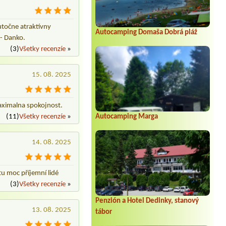
točne atraktívny
Autocamping Domaša Dobrá pláž
 - Danko.
(3)
Všetky recenzíe
»
15. 08. 2025
Maximalna spokojnost.
(11)
Všetky recenzíe
»
Autocamping Marga
14. 08. 2025
tu moc příjemní lidé
(3)
Všetky recenzíe
»
Penzión a Hotel Dedinky, stanový
13. 08. 2025
tábor