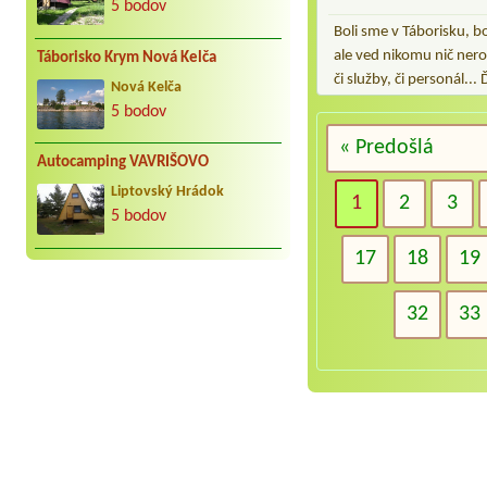
5 bodov
Boli sme v Táborisku, b
ale ved nikomu nič nero
Táborisko Krym Nová Kelča
či služby, či personál..
Nová Kelča
5 bodov
« Predošlá
Autocamping VAVRIŠOVO
Liptovský Hrádok
1
2
3
5 bodov
17
18
19
32
33