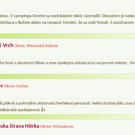
istus. V campingu Dronte sa nedokážem nikdy sústrediť. Dôvodom je nesku
 zdržiava v Bufete alebo na recepcii. Myslím, že sa volá Tomáš. S pozdravom
ý Vrch
Okres: Rimavská Sobota
hy krat v ubytovni Oliver a sme spokojny.cistota je tu na prvom mieste . 
ov
Okres: Košice
í,pěkné a pohodlné ubytování.Perfektní personál. Velmi chutné jídlo.Jsou 
.Velikánská spokojenost 👍
ska šírava Hôrka
Okres: Michalovce