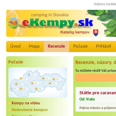
Súbory cookie
Úvod
Mapa
Recenzíe
Počasie
Prihlásiť
Počasie
Recenzíe, názory, 
Tu môžete vložiť Váš príspe
Státie pre carava
Od: Vrato
Kempy na videu
Pekne miesto a prijem
Hodnotenie kempov