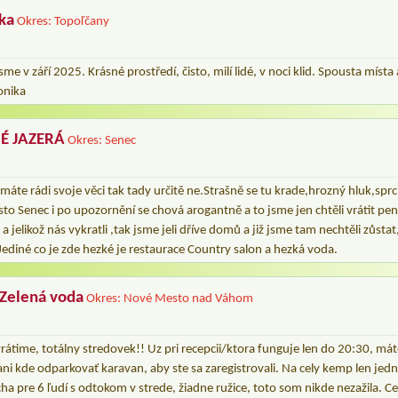
ka
Okres: Topoľčany
e v září 2025. Krásné prostředí, čisto, milí lidé, v noci klid. Spousta míst
onika
É JAZERÁ
Okres: Senec
 máte rádi svoje věci tak tady určitě ne.Strašně se tu krade,hrozný hluk,spr
o Senec i po upozornění se chová arogantně a to jsme jen chtěli vrátit pen
a jelikož nás vykratli ,tak jsme jeli dříve domů a již jsme tam nechtěli zůst
.Jediné co je zde hezké je restaurace Country salon a hezká voda.
 Zelená voda
Okres: Nové Mesto nad Váhom
rátime, totálny stredovek!! Uz pri recepcii/ktora funguje len do 20:30, máte
ani kde odparkovať karavan, aby ste sa zaregistrovali. Na cely kemp len jedn
ha pre 6 ľudí s odtokom v strede, žiadne ružice, toto som nikde nezažila. C