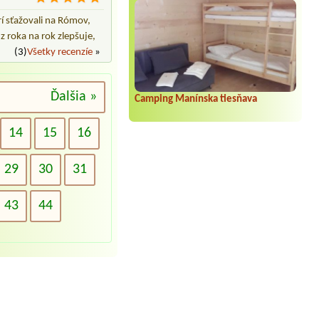
rí sťažovali na Rómov,
z roka na rok zlepšuje,
(3)
Všetky recenzíe
»
Ďalšia »
Camping Manínska tiesňava
14
15
16
29
30
31
43
44