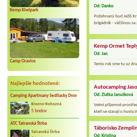
Od: Danko
Kemp Kiwipark
Požehnaný bud Ježiš Kr
brigádnik - väčšinou sa
Kemp Ormet Tepl
Od: Jan
Camp Oravice
Tento rok sme tu uz dru
Najlepšie hodnotené:
Autocamping Jas
Od: Zlatka Janušková
Camping Apartmany Sedliacky Dvor
Brezno-Rohozná
Velmi příjemné prostřed
5 bodov
kteří se starají o hosty
ATC Tatranská Štrba
Táborisko Zemplín
Tatranská Štrba
Od: Kristína