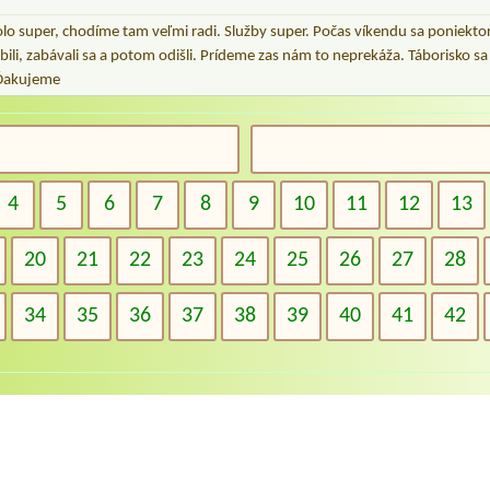
olo super, chodíme tam veľmi radi. Služby super. Počas víkendu sa poniekto
bili, zabávali sa a potom odišli. Prídeme zas nám to neprekáža. Táborisko sa 
. Ďakujeme
4
5
6
7
8
9
10
11
12
13
20
21
22
23
24
25
26
27
28
34
35
36
37
38
39
40
41
42