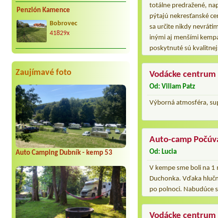
totálne predražené, napr
Penzión Kamence
pýtajú nekresťanské ce
Bobrovec
sa určite nikdy nevrát
41829x
inými aj menšími kempa
poskytnuté sú kvalitnej
Zaujímavé foto
Vodácke centrum
Od: Viliam Patz
Výborná atmosféra, sup
Auto-camp Počúv
Od: Lucia
Auto Camping Dubník - kemp 53
V kempe sme boli na 1 
Duchonka. Vďaka hlučn
po polnoci. Nabudúce s
Vodácke centrum