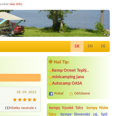
cookie
viac info
SK
EN
DE
🌞 Naš Tip:
Kemp Ormet Teplý..
minicamping jana
Autocamp OASA
18. 09. 2025
Pridať
Obľúbené
(1)
Všetky recenzíe
»
kempy Vysoké Tatry
kempy Nízke
Tatry
kempy Slovenský raj, Spiš