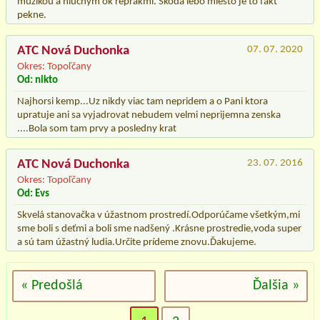
muzikou a hlucnym ok reprakmi. Skoda lebo miesto je to fakt
pekne.
ATC Nová Duchonka
07. 07. 2020
Okres: Topoľčany
Od: nikto
Najhorsi kemp...Uz nikdy viac tam nepridem a o Pani ktora
upratuje ani sa vyjadrovat nebudem velmi neprijemna zenska
....Bola som tam prvy a posledny krat
ATC Nová Duchonka
23. 07. 2016
Okres: Topoľčany
Od: Evs
Skvelá stanovačka v úžastnom prostredí.Odporúčame všetkým,mi
sme boli s deťmi a boli sme nadšený .Krásne prostredie,voda super
a sú tam úžastný ludia.Určite prídeme znovu.Ďakujeme.
« Predošlá
Ďalšia »