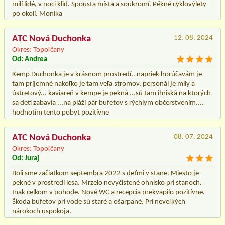
milí lidé, v noci klid. Spousta místa a soukromí. Pěkné cyklovýlety
po okolí. Monika
ATC Nová Duchonka
12. 08. 2024
Okres: Topoľčany
Od: Andrea
Kemp Duchonka je v krásnom prostredí.. napriek horúčavám je
tam príjemné nakoľko je tam veľa stromov, personál je mily a
ústretový... kaviareň v kempe je pekná ...sú tam ihriská na ktorých
sa deti zabavia ...na pláži pár bufetov s rýchlym občerstvením....
hodnotím tento pobyt pozitívne
ATC Nová Duchonka
08. 07. 2024
Okres: Topoľčany
Od: Juraj
Boli sme začiatkom septembra 2022 s deťmi v stane. Miesto je
pekné v prostredí lesa. Mrzelo nevyčistené ohnisko pri stanoch.
Inak celkom v pohode. Nové WC a recepcia prekvapilo pozitívne.
Škoda bufetov pri vode sú staré a ošarpané. Pri neveľkých
nárokoch uspokoja.