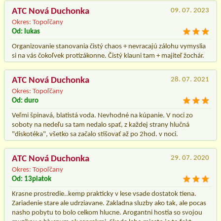
ATC Nová Duchonka
09. 07. 2023
Okres: Topoľčany
Od: lukas
Organizovanie stanovania čistý chaos + nevracajú zálohu vymyslia
si na vás čokoľvek protizákonne. Čistý klauni tam + majiteľ žochár.
ATC Nová Duchonka
28. 07. 2021
Okres: Topoľčany
Od: duro
Veľmi špinavá, blatistá voda. Nevhodné na kúpanie. V noci zo
soboty na nedeľu sa tam nedalo spať, z každej strany hlučná
"diskotéka", všetko sa začalo stišovať až po 2hod. v noci.
ATC Nová Duchonka
29. 07. 2020
Okres: Topoľčany
Od: 13piatok
Krasne prostredie..kemp prakticky v lese vsade dostatok tiena.
Zariadenie stare ale udrziavane. Zakladna sluzby ako tak, ale pocas
nasho pobytu to bolo celkom hlucne. Arogantni hostia so svojou