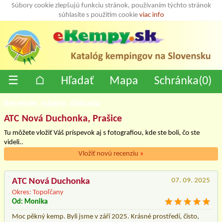
Súbory cookie zlepšujú funkciu stránok, používaním týchto stránok
súhlasíte s použitím cookie
viac info
☰
⌂
Hľadať
Mapa
Schránka(
0
)
Recenzíe, názory, diskusia
ATC Nová Duchonka, Prašice
Tu môžete vložiť Váš príspevok aj s fotografiou, kde ste boli, čo ste
videli..
Vložiť novú recenziu
»
ATC Nová Duchonka
07. 09. 2025
Okres: Topoľčany
Od: Monika
Moc pěkný kemp. Byli jsme v září 2025. Krásné prostředí, čisto,