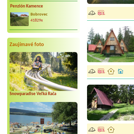
Penzión Kamence
Bobrovec
41829x
Zaujímavé foto
Snowparadise Veľká Rača