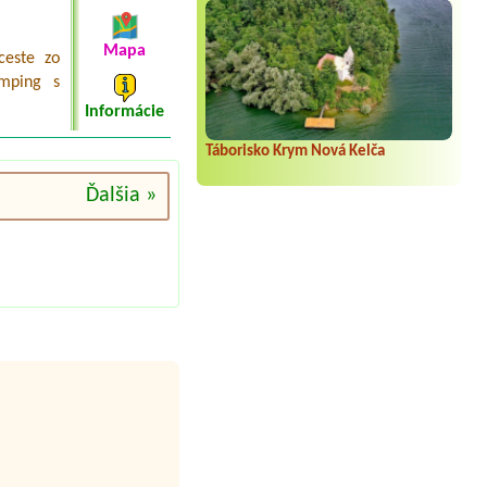
Mapa
ceste zo
amping s
Informácie
Táborisko Krym Nová Kelča
Ďalšia »