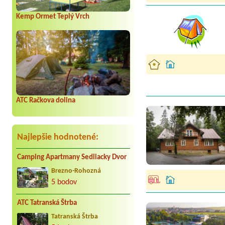
Kemp Ormet Teplý Vrch
ATC Račkova dolina
Najlepšie hodnotené:
Camping Apartmany Sedliacky Dvor
Brezno-Rohozná
5 bodov
ATC Tatranská Štrba
Tatranská Štrba