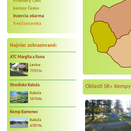
Priemery Cien
kempy Česko
Inzercia zdarma
freeZoznamka
Najviac zobrazované:
ATC Margita a Ilona
Levice
75951x
Stredisko Kaluža
Oblasti SR»
Kempy 
Kaluža
56704x
Kemp Kamenec
Kaluža
47879x