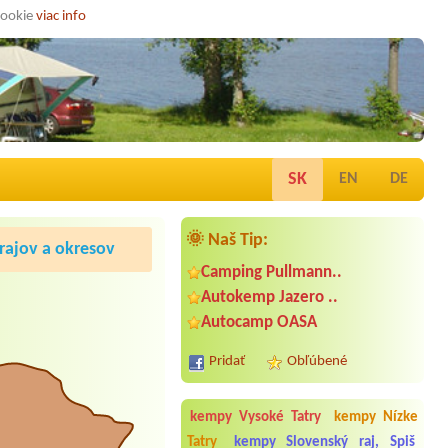
cookie
viac info
SK
EN
DE
🌞 Naš Tip:
ajov a okresov
Camping Pullmann..
Autokemp Jazero ..
Autocamp OASA
Pridať
Obľúbené
kempy Vysoké Tatry
kempy Nízke
Tatry
kempy Slovenský raj, Spiš