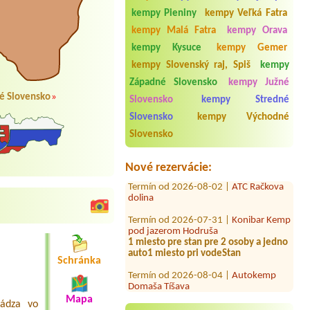
kempy Pieniny
kempy Veľká Fatra
kempy Malá Fatra
kempy Orava
kempy Kysuce
kempy Gemer
kempy Slovenský raj, Spiš
kempy
Západné Slovensko
kempy Južné
é Slovensko
»
Termín od 2026-08-02 |
Autocamping
Slovensko
kempy Stredné
Podlesok
Slovensko
kempy Východné
Termín od 2026-07-30 |
Autocamping
Slovensko
Trenčín na Ostrove
1 stan 2 osoby
Nové rezervácie:
Termín od 2026-08-02 |
ATC Račkova
dolina
Termín od 2026-07-31 |
Konibar Kemp
pod jazerom Hodruša
1 miesto pre stan pre 2 osoby a jedno
auto1 miesto pri vodeStan
Schránka
Termín od 2026-08-04 |
Autokemp
Domaša Tíšava
3 lozka 3 osoby
Mapa
ádza vo
Termín od 2026-07-25 |
Camping Belá