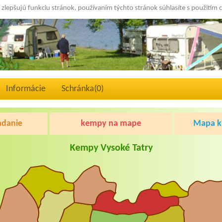
 zlepšujú funkciu stránok, používaním týchto stránok súhlasíte s použitím 
Informácie
Schránka(
0
)
adanie
kempy na mape
Mapa kr
Kempy Vysoké Tatry