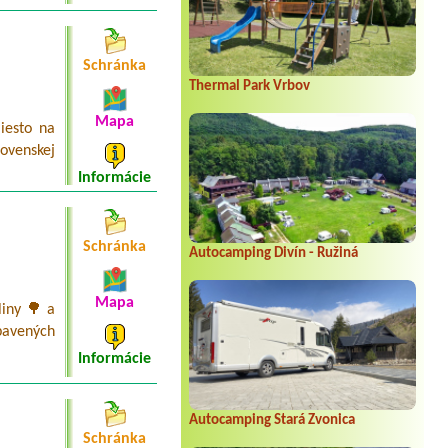
Schránka
Thermal Park Vrbov
Mapa
iesto na
ovenskej
Informácie
Schránka
Autocamping Divín - Ružiná
Mapa
liny 🌳 a
bavených
Informácie
Autocamping Stará Zvonica
Schránka