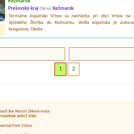
Kežmarok
Prešovský kraj
Okres
Kežmarok
Termálne kúpalisko Vrbov sa nachádza pri obci Vrbov na 
Spišského Štvrtka do Kežmarku. Vedľa kúpaliska je autoc
bungalovy. Okolie ..
TC Trusalová
1
2
enzión a Hotel Dedinky, stanový tábor
oby
emp Kiwipark
each Bar Rezort Zelená voda
 +osobne auto1 stan
hermal Park Vrbov
amping Modrá Farma