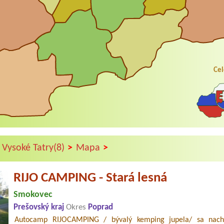
Cel
>
>
Vysoké Tatry(8)
Mapa
RIJO CAMPING - Stará lesná
Smokovec
Prešovský kraj
Okres
Poprad
Autocamp RIJOCAMPING / bývalý kemping jupela/ sa nach