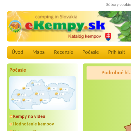
Súbory cookie
Úvod
Mapa
Recenzíe
Počasie
Prihlásiť
Počasie
Podrobné hľ
Kempy na videu
Hodnotenie kempov