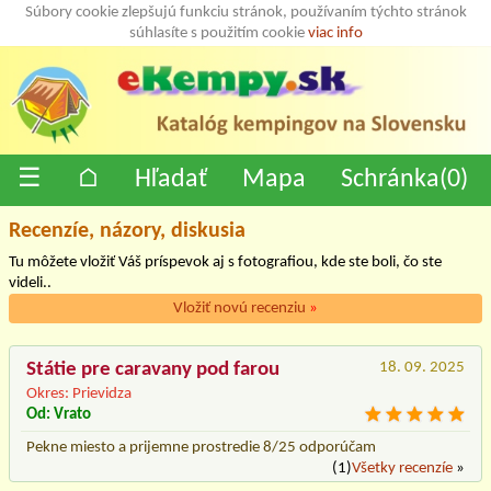
Súbory cookie zlepšujú funkciu stránok, používaním týchto stránok
súhlasíte s použitím cookie
viac info
☰
⌂
Hľadať
Mapa
Schránka(
0
)
Recenzíe, názory, diskusia
Tu môžete vložiť Váš príspevok aj s fotografiou, kde ste boli, čo ste
videli..
Vložiť novú recenziu
»
Státie pre caravany pod farou
18. 09. 2025
Okres: Prievidza
Od: Vrato
Pekne miesto a prijemne prostredie 8/25 odporúčam
(1)
Všetky recenzíe
»