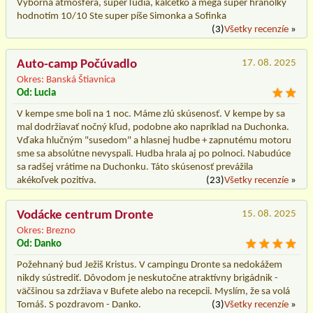
Výborná atmosféra, super ľudia, kalčetko a mega super hranolky
hodnotím 10/10 Ste super píše Simonka a Sofinka
(3)
Všetky recenzíe
»
Auto-camp Počúvadlo
17. 08. 2025
Okres: Banská Štiavnica
Od: Lucia
V kempe sme boli na 1 noc. Máme zlú skúsenosť. V kempe by sa
mal dodržiavať nočný kľud, podobne ako napríklad na Duchonka.
Vďaka hlučným "susedom" a hlasnej hudbe + zapnutému motoru
sme sa absolútne nevyspali. Hudba hrala aj po polnoci. Nabudúce
sa radšej vrátime na Duchonku. Táto skúsenosť prevážila
akékoľvek pozitíva.
(23)
Všetky recenzíe
»
Vodácke centrum Dronte
15. 08. 2025
Okres: Brezno
Od: Danko
Požehnaný bud Ježiš Kristus. V campingu Dronte sa nedokážem
nikdy sústrediť. Dôvodom je neskutočne atraktívny brigádnik -
väčšinou sa zdržiava v Bufete alebo na recepcii. Myslím, že sa volá
Tomáš. S pozdravom - Danko.
(3)
Všetky recenzíe
»