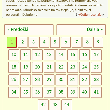
super. Počas víkendu sa poniektorí sťažovali na Rómov, ale ved
nikomu nič nerobili, zabávali sa a potom odišli. Prídeme zas nám to
neprekáža. Táborisko sa z roka na rok zlepšuje, či služby, či
personál... Ďakujeme
(3)
Všetky recenzíe
»
« Predošlá
Ďalšia »
1
2
3
4
5
6
7
8
9
10
11
12
13
14
15
16
17
18
19
20
21
22
23
24
25
26
27
28
29
30
31
32
33
34
35
36
37
38
39
40
41
42
43
44