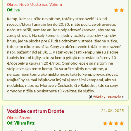
Okres: Nové Mesto nad Váhom
Od: Iva
Kemp, kde sa určite nevrátime, totálny stredovek!! Uz pri
recepcii/ktora funguje len do 20:30, máte pocit, ze otravujete,
načo ste prišli, nemáte ani kde odparkovať karavan, aby ste sa
zaregistrovali. Na cely kemp len jedny toalety a sprchy - sprchy
hnus, jedna plocha pre 6 ľudí s odtokom v strede, žiadne ružice,
toto som nikde nezažila. Ceny za občerstvenie totálne predražené,
napr. bažant 4dcl až 3€, … v stankovej časti kempu nie sú žiadne
toalety len toi tojky, a to za kemp pýtajú nekresťanské ceny 10
€/dospely a karavan 20 €/noc. Omnoho lepšie sú na tom iné
stelplatze ako tento kemp. Tu sa určite nikdy nevrátime, a
nerozumiem tomu ako niekto môže takýto kemp prevádzkovať.
Majiteľ by sa mal inšpirovať inými aj menšími kempami, ako sú
neďaleko, napr. na Morave v Čechách, či v Rakúsku, kde sú ceny
omnoho nižšie a poskytnuté sú kvalitnejšie služby.
(6)
Všetky recenzíe
»
Vodácke centrum Dronte
21. 08. 2025
Okres: Brezno
Od: Viliam Patz