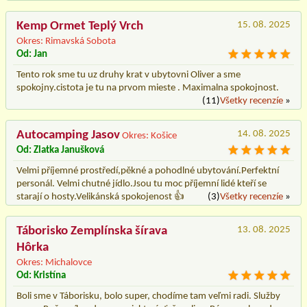
Kemp Ormet Teplý Vrch
15. 08. 2025
Okres: Rimavská Sobota
Od: Jan
Tento rok sme tu uz druhy krat v ubytovni Oliver a sme
spokojny.cistota je tu na prvom mieste . Maximalna spokojnost.
(11)
Všetky recenzíe
»
Autocamping Jasov
14. 08. 2025
Okres: Košice
Od: Zlatka Janušková
Velmi příjemné prostředí,pěkné a pohodlné ubytování.Perfektní
personál. Velmi chutné jídlo.Jsou tu moc příjemní lidé kteří se
starají o hosty.Velikánská spokojenost 👍
(3)
Všetky recenzíe
»
Táborisko Zemplínska šírava
13. 08. 2025
Hôrka
Okres: Michalovce
Od: Kristína
Boli sme v Táborisku, bolo super, chodíme tam veľmi radi. Služby