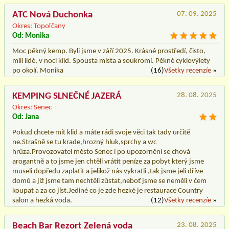
ATC Nová Duchonka
07. 09. 2025
Okres: Topoľčany
Od: Monika
Moc pěkný kemp. Byli jsme v září 2025. Krásné prostředí, čisto,
milí lidé, v noci klid. Spousta místa a soukromí. Pěkné cyklovýlety
po okolí. Monika
(16)
Všetky recenzíe
»
KEMPING SLNEČNÉ JAZERÁ
28. 08. 2025
Okres: Senec
Od: Jana
Pokud chcete mít klid a máte rádi svoje věci tak tady určitě
ne.Strašně se tu krade,hrozný hluk,sprchy a wc
hrůza.Provozovatel město Senec i po upozornění se chová
arogantně a to jsme jen chtěli vrátit peníze za pobyt který jsme
museli dopředu zaplatit a jelikož nás vykratli ,tak jsme jeli dříve
domů a již jsme tam nechtěli zůstat,neboť jsme se neměli v čem
koupat a za co jíst.Jediné co je zde hezké je restaurace Country
salon a hezká voda.
(12)
Všetky recenzíe
»
Beach Bar Rezort Zelená voda
23. 08. 2025