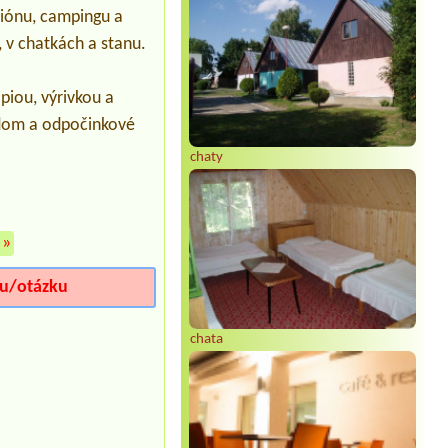
1 miesto s elektrickou prípojkou, 2
iónu, campingu a
dospelí a 2 deti, pes, 2 auta, 1 prives
 v chatkách a stanu.
piou, výrivkou a
ádom a odpočinkové
chaty
»
iu/otázku
chata