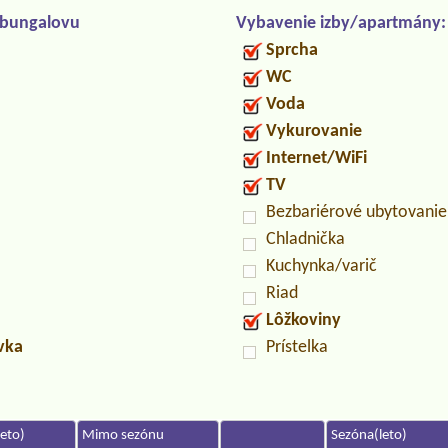
/bungalovu
Vybavenie izby/apartmány:
Sprcha
WC
Voda
Vykurovanie
Internet/WiFi
TV
Bezbariérové ubytovanie
Chladnička
Kuchynka/varič
Riad
Lôžkoviny
uvka
Prístelka
eto)
Mimo sezónu
Sezóna(leto)