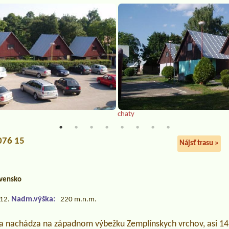
chaty
 076 15
Nájsť trasu »
vensko
Nadm.výška:
.12.
220 m.n.m.
a nachádza na západnom výbežku Zemplínskych vrchov, asi 14