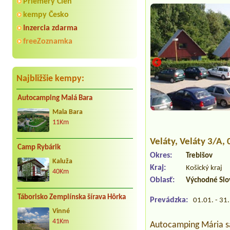
Priemery Cien
kempy Česko
Inzercia zdarma
freeZoznamka
Najbližšie kempy:
Autocamping Malá Bara
Mala Bara
11Km
Veláty
, Veláty 3/A,
Camp Rybárik
Okres:
Trebišov
Kaluža
Kraj:
Košický kraj
40Km
Oblasť:
Východné Slo
Táborisko Zemplínska šírava Hôrka
Prevádzka:
01.01. - 31
Vinné
41Km
Autocamping Mária s