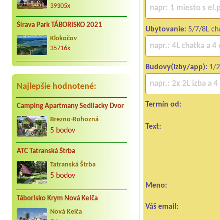
39305x
Šírava Park TÁBORISKO 2021
Ubytovanie:
5/7/8L ch
Klokočov
35716x
Budovy(izby/app):
1/2
Najlepšie hodnotené:
Termín od:
Camping Apartmany Sedliacky Dvor
Brezno-Rohozná
Text:
5 bodov
ATC Tatranská Štrba
Tatranská Štrba
5 bodov
Meno:
Táborisko Krym Nová Kelča
Váš email:
Nová Kelča