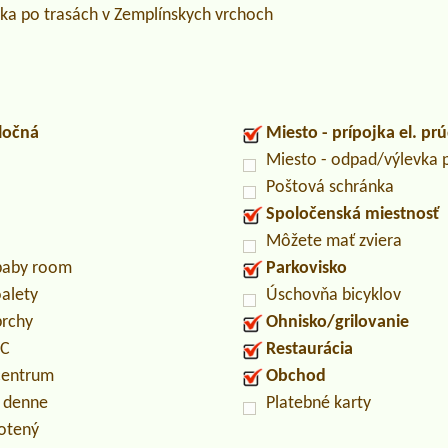
stika po trasách v Zemplínskych vrchoch
ločná
Miesto - prípojka el. pr
Miesto - odpad/výlevka
Poštová schránka
Spoločenská miestnosť
Môžete mať zviera
/baby room
Parkovisko
oalety
Úschovňa bicyklov
prchy
Ohnisko/grilovanie
PC
Restaurácia
centrum
Obchod
n denne
Platebné karty
otený