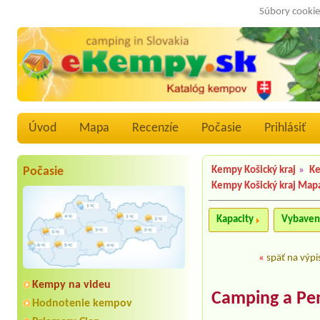
Súbory cookie
Úvod
Mapa
Recenzíe
Počasie
Prihlásiť
Počasie
Kempy Košický kraj
»
Ke
Kempy Košický kraj Map
Kapacity
Vybaven
«
späť na výpi
Kempy na videu
Camping a Pe
Hodnotenie kempov