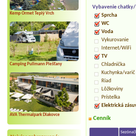
Vybavenie chatky
Kemp Ormet Teplý Vrch
Sprcha
WC
Voda
Vykurovanie
Internet/WiFi
TV
Chladnička
Camping Pullmann Piešťany
Kuchynka/varič
Riad
Lôžkoviny
Prístelka
Elektrická zás
AVA Thermalpark Diakovce
Cenník
Sezóna(l