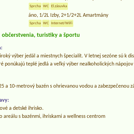
Sprcha
WC
El.zásuvka
áno, 1/2L Izby, 2+1/2+2L Amartmány
Sprcha
WC
Internet/WiFi
občerstvenia, turistiky a športu
:
oký výber jedál a miestnych špecialít. V letnej sezóne sú k dis
ré ponúkajú teplé jedlá a veľký výber nealkoholických nápojov
 25 a 10-metrový bazén s ohrievanou vodou a zabezpečenou 
avy:
ové a detské ihrisko.
 areálu s bazénmi, ihriskami a wellness centrom