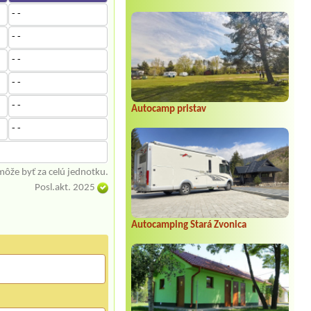
- -
- -
- -
- -
- -
Autocamp pristav
- -
môže byť za celú jednotku.
Posl.akt. 2025
Autocamping Stará Zvonica