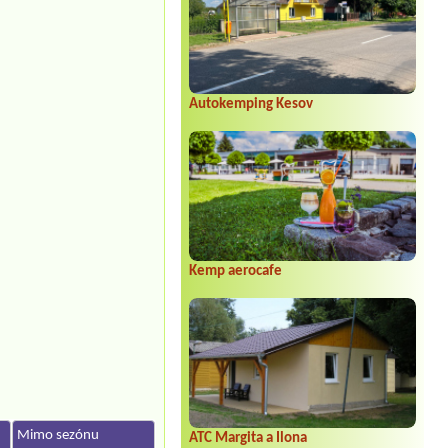
Autokemping Kesov
Kemp aerocafe
Mimo sezónu
ATC Margita a Ilona