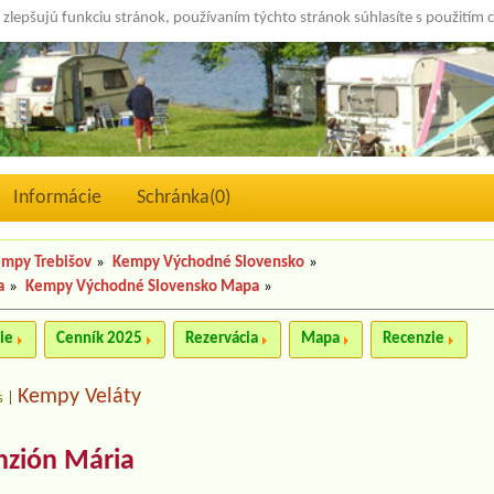
 zlepšujú funkciu stránok, používaním týchto stránok súhlasíte s použitím 
Informácie
Schránka(
0
)
mpy Trebišov
»
Kempy Východné Slovensko
»
a
»
Kempy Východné Slovensko Mapa
»
ie
Cenník 2025
Rezervácia
Mapa
Recenzie
Kempy Veláty
s
|
nzión Mária