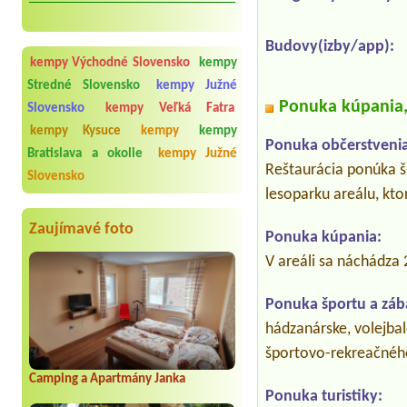
Budovy(izby/app):
kempy Východné Slovensko
kempy
Stredné Slovensko
kempy Južné
Ponuka kúpania, 
Slovensko
kempy Veľká Fatra
kempy Kysuce
kempy
kempy
Ponuka občerstvenia
Bratislava a okolie
kempy Južné
Reštaurácia ponúka šir
Slovensko
lesoparku areálu, kto
Zaujímavé foto
Ponuka kúpania:
V areáli sa náchádza
Ponuka športu a záb
hádzanárske, volejbal
športovo-rekreačného
Camping a Apartmány Janka
Ponuka turistiky: