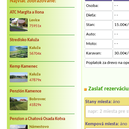
Najviac zobrazované:
Osoba:
- -
ATC Margita a Ilona
Dieťa:
- -
Levice
Stan:
15.00€/
75951x
Auto:
- -
Stredisko Kaluža
Moto:
- -
Kaluža
Karavan:
30.00€/
56704x
Poplatok za drevo na op
Kemp Kamenec
Kaluža
47879x
Zaslať rezerváci
Penzión Kamence
Bobrovec
Stany miesta:
áno
41829x
Penzion a Chatová Osada Kotva
Kempová miesta:
áno
Námestovo