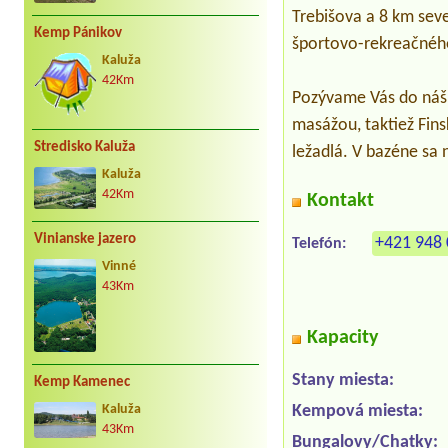
Trebišova a 8 km sev
Kemp Pánikov
športovo-rekreačného
Kaluža
42Km
Pozývame Vás do nášh
masážou, taktiež Fin
Stredisko Kaluža
ležadlá. V bazéne sa
Kaluža
42Km
Kontakt
Vinianske jazero
+421 948 
Telefón:
Vinné
43Km
Kapacity
Stany miesta:
Kemp Kamenec
Kempová miesta:
Kaluža
43Km
Bungalovy/Chatky: