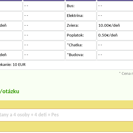
- -
Bus:
- -
- -
Elektrina:
- -
deň
- -
Zviera:
10.00€/deň
- -
Poplatok:
0.50€/deň
- -
*Chatka:
- -
deň
- -
*Budova:
- -
ekanie: 10 EUR
* Cena 
u/otázku