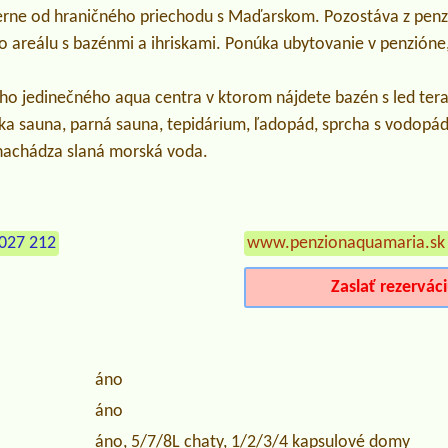
erne od hraničného priechodu s Maďarskom. Pozostáva z penz
 areálu s bazénmi a ihriskami. Ponúka ubytovanie v penzióne,
o jedinečného aqua centra v ktorom nájdete bazén s led tera
ska sauna, parná sauna, tepidárium, ľadopád, sprcha s vodop
 nachádza slaná morská voda.
027 212
www.penzionaquamaria.sk
Zaslať rezervác
áno
áno
áno, 5/7/8L chaty, 1/2/3/4 kapsulové domy