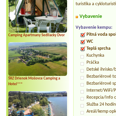
turistika a cykloturi
Vybavenie
Vybavenie kempu:
Pitná voda spo
Camping Apartmany Sedliacky Dvor
WC
Teplá sprcha
Kuchynka
Práčka
Detské ihrisko
Bezbariérové t
ŠRZ Drienok Mošovce Camping a
Bezbariérové s
Hotel***
Internet/WiFi/
Recepcia/Info 
Služba 24 hodí
Areál/kemp opl