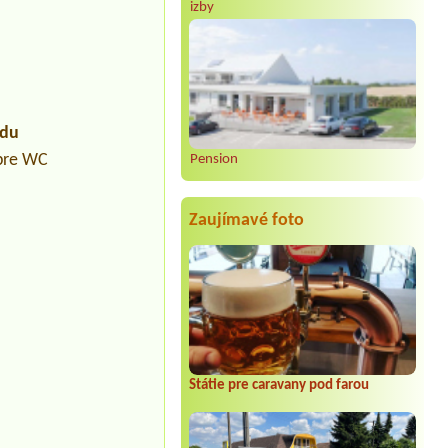
izby
údu
 pre WC
Pension
Zaujímavé foto
Státie pre caravany pod farou