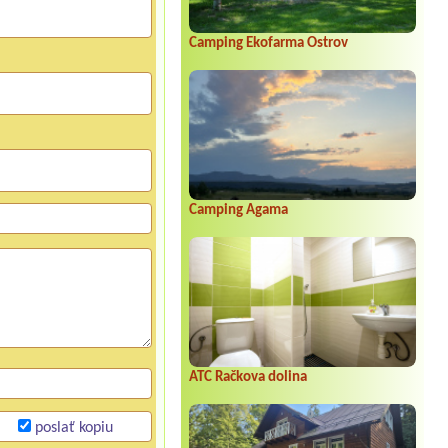
Camping Ekofarma Ostrov
Camping Agama
ATC Račkova dolina
poslať kopiu