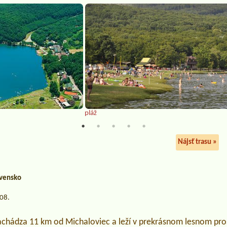
pláž
Nájsť trasu »
vensko
.08.
nachádza 11 km od Michaloviec a leží v prekrásnom lesnom pro