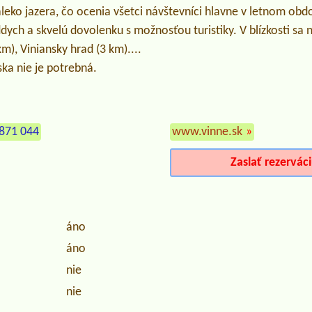
ko jazera, čo ocenia všetci návštevníci hlavne v letnom obdob
dych a skvelú dovolenku s možnosťou turistiky. V blízkosti sa 
m), Viniansky hrad (3 km)....
ka nie je potrebná.
871 044
www.vinne.sk
»
Zaslať rezervác
áno
áno
nie
nie