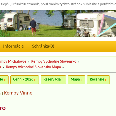
 zlepšujú funkciu stránok, používaním týchto stránok súhlasíte s použitím 
Informácie
Schránka(
0
)
mpy Michalovce
»
Kempy Východné Slovensko
»
a
»
Kempy Východné Slovensko Mapa
»
ie
Cenník 2026
Rezervácia
Mapa
Recenzie
Kempy Vinné
s
|
ero