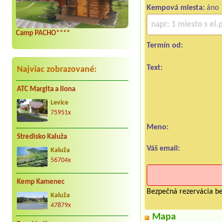
Kempová miesta:
áno
Camp PACHO****
Termín od:
Text:
Najviac zobrazované:
ATC Margita a Ilona
Levice
75951x
Meno:
Stredisko Kaluža
Váš email:
Kaluža
56704x
Kemp Kamenec
Bezpečná rezervácia be
Kaluža
47879x
Mapa