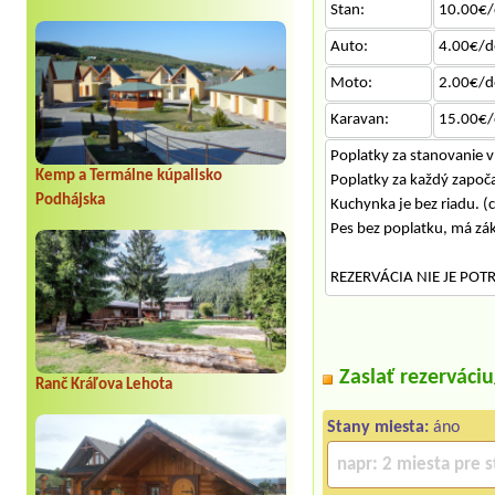
Stan:
10.00€/
Auto:
4.00€/d
Moto:
2.00€/d
Karavan:
15.00€/
Poplatky za stanovanie v 
Kemp a Termálne kúpalisko
Poplatky za každý započa
Podhájska
Kuchynka je bez riadu. (
Pes bez poplatku, má zá
REZERVÁCIA NIE JE POT
Zaslať rezerváci
Ranč Kráľova Lehota
Stany miesta:
áno