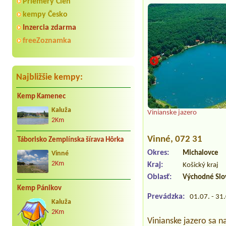
Priemery Cien
kempy Česko
Inzercia zdarma
freeZoznamka
Najbližšie kempy:
Kemp Kamenec
Kaluža
Vinianske jazero
2Km
Vinné
, 072 31
Táborisko Zemplínska šírava Hôrka
Okres:
Michalovce
Vinné
2Km
Kraj:
Košický kraj
Oblasť:
Východné Slo
Kemp Pánikov
Prevádzka:
01.07. - 31
Kaluža
2Km
Vinianske jazero sa 