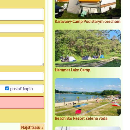
Karavany-Camp Pod starým orechom
Hammer Lake Camp
poslať kopiu
Beach Bar Rezort Zelená voda
Nájsť trasu »