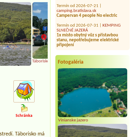
camping.bratislava.sk
Campervan 4 people No electric
Termín od 2026-07-31 |
KEMPING
SLNEČNÉ JAZERÁ
1x místo obytný vůz s přístavbou
stanu, nepotřebujeme elektrické
připojení
Termín od 2026-08-01 |
Autocamping
Tajov
1 místo pro stan, 1 osobní auto, 2
Táborisko
Fotogaléria
osoby
Termín od 2026-08-06 |
Penzión a
Hotel Dedinky, stanový tábor
1 stan dvaja dospelí a dva psy
Termín od 2026-08-03 |
Letovisko
Kurinec
1miesto elektrickú prípojku
Termín od 2026-08-03 |
ATC Račkova
dolina
Schránka
Vinianske jazero
dve postele, dospela mam a dieta
Termín od 2026-08-10 |
Penzión a
stredí. Táborisko má
Hotel Dedinky, stanový tábor