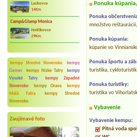
Ponuka kúpania, 
Lackovce
14Km
Ponuka občerstvenia
Camp&Glamp Monica
množstvo reštaurácií
Holčíkovce
29Km
Ponuka kúpania:
kúpanie vo Vinniansko
Ponuka športu a záb
kempy Stredné Slovensko
kempy
turistika, cykloturist
Gemer
kempy Nízke Tatry
kempy
Vysoké Tatry
kempy Západné
Ponuka turistiky:
Slovensko
kempy Orava
kempy
turistika vo Vihorlat
Malá Fatra
kempy Stredné
Slovensko
Vybavenie
Zaujímavé foto
Vybavenie kempu:
Pitná voda spo