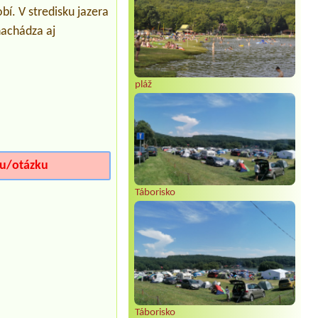
1 miesto pre stan na 2 osoby
í. V stredisku jazera
Termín od 2026-08-13 |
Thermal Park
nachádza aj
Vrbov
Vlastni stan
pláž
iu/otázku
Táborisko
Táborisko