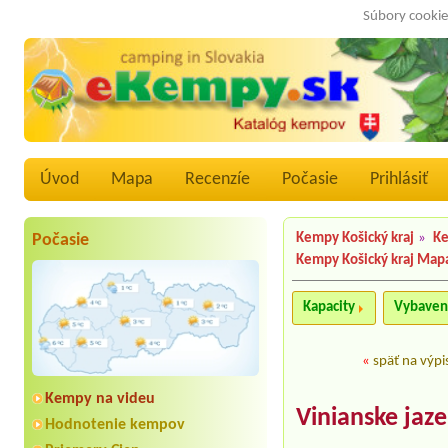
Súbory cookie
Úvod
Mapa
Recenzíe
Počasie
Prihlásiť
Počasie
Kempy Košický kraj
»
Ke
Kempy Košický kraj Map
Kapacity
Vybaven
«
späť na výpi
Kempy na videu
Vinianske jaz
Hodnotenie kempov