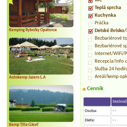
WC
Teplá sprcha
Kuchynka
Práčka
Kemping Rybníky Opatovce
Detské ihrisko
Bezbariérové t
Bezbariérové s
Internet/WiFi/
Recepcia/Info 
Služba 24 hodí
Areál/kemp opl
Autokemp Jazero L.A
Cenník
Sezóna(l
Osoba:
- -
Dieťa:
- -
Kemp Tilia Gäceľ