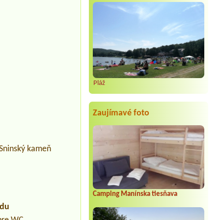
Pláž
Zaujímavé foto
a Sninský kameň
Camping Manínska tiesňava
údu