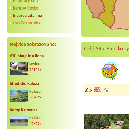
Průmery cen
kempy Česko
Inzerce zdarma
freeZoznamka
Nejvíce zobrazované:
Celá SR»
Banskobys
ATC Margita a Ilona
Levice
75951x
Stredisko Kaluža
Kaluža
56704x
Kemp Kamenec
Kaluža
47879x