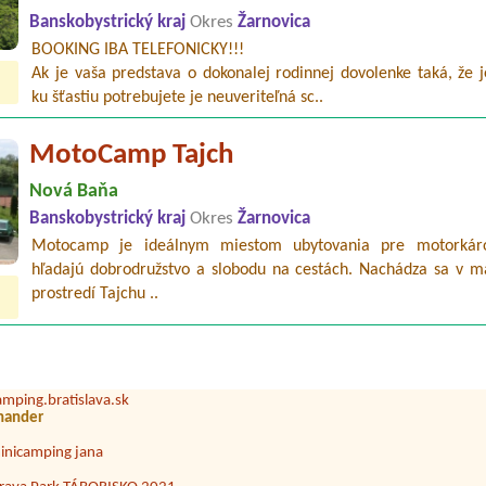
Banskobystrický kraj
Okres
Žarnovica
BOOKING IBA TELEFONICKY!!!
Ak je vaša predstava o dokonalej rodinnej dovolenke taká, že 
ku šťastiu potrebujete je neuveriteľná sc..
MotoCamp Tajch
Nová Baňa
Banskobystrický kraj
Okres
Žarnovica
Motocamp je ideálnym miestom ubytovania pre motorkáro
hľadajú dobrodružstvo a slobodu na cestách. Nachádza sa v 
utokemping Kesov
prostredí Tajchu ..
lé osoby, el. pripojku
uto Camping Dubník - kemp 53
de
amping.bratislava.sk
nander
inicamping jana
írava Park TÁBORISKO 2021