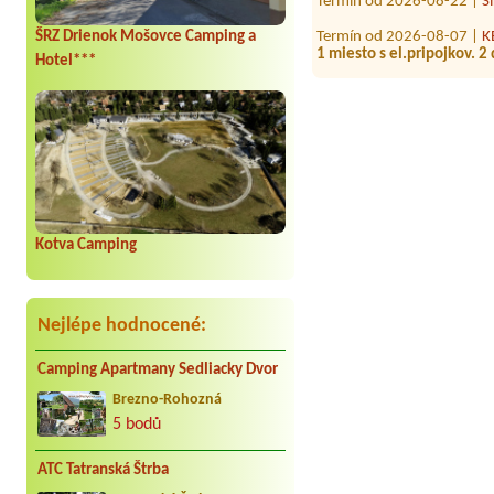
Termín od 2026-08-07 |
K
ŠRZ Drienok Mošovce Camping a
1 miesto s el.pripojkov. 2
Hotel***
Termín od 2026-07-23 |
C
1 miesto pre obytný príves
Termín od 2026-08-07 |
A
1x stan. 1x dospelý, 2x de
Termín od 2026-09-12 |
c
1x place wit el.near water,
Termín od 2026-08-09 |
A
Kotva Camping
6 Zelt Plätze
Nejlépe hodnocené:
Camping Apartmany Sedliacky Dvor
Brezno-Rohozná
5 bodů
ATC Tatranská Štrba