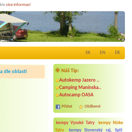
okie
více informací
SK
EN
DE
🌞 Náš Tip:
 dle oblastí
Autokemp Jazero ..
Camping Manínska..
Autocamp OASA
Přidat
Oblíbené
kempy Vysoké Tatry
kempy Nízke
Tatry
kempy Slovenský raj, Spiš