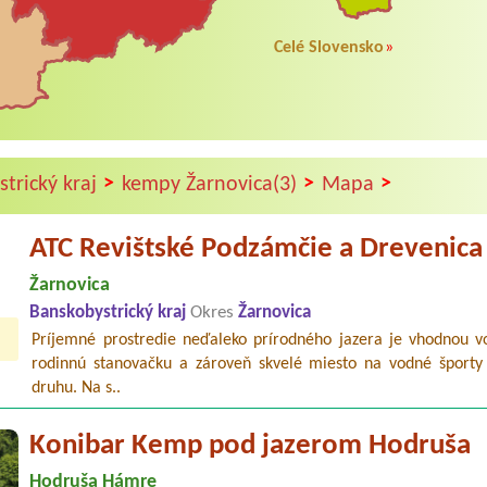
Celé Slovensko
»
>
>
>
trický kraj
kempy Žarnovica(3)
Mapa
ATC Revištské Podzámčie a Drevenica
Žarnovica
Banskobystrický kraj
Okres
Žarnovica
Príjemné prostredie neďaleko prírodného jazera je vhodnou v
rodinnú stanovačku a zároveň skvelé miesto na vodné športy
druhu. Na s..
Konibar Kemp pod jazerom Hodruša
Hodruša Hámre