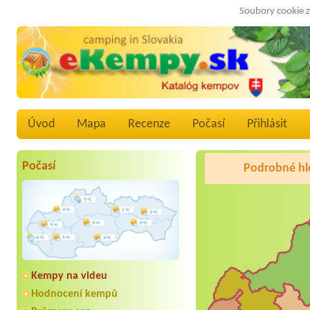
Soubory cookie z
Úvod
Mapa
Recenze
Počasí
Přihlásit
Počasí
Podrobné hl
Kempy na videu
Hodnocení kempů