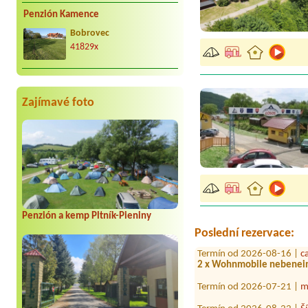
Penzión Kamence
Bobrovec
41829x
Zajímavé foto
Termín od 2026-08-07 |
A
1 místo na stan, dvě dospě
Termín od 2026-08-10 |
A
Penzión a kemp Pltník-Pieniny
2 miesta pre stany pri vo
Poslední rezervace:
Termín od 2026-08-16 |
c
2 x Wohnmobile nebenei
Termín od 2026-07-21 |
m
Termín od 2026-08-22 |
Š