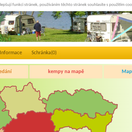
lepšují funkci stránek, používáním těchto stránek souhlasíte s použitím co
Informace
Schránka(
0
)
edání
kempy na mapě
Mapa