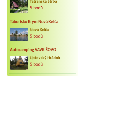
Tatranská Štrba
5 bodů
Táborisko Krym Nová Kelča
Nová Kelča
5 bodů
Autocamping VAVRIŠOVO
Liptovský Hrádok
5 bodů