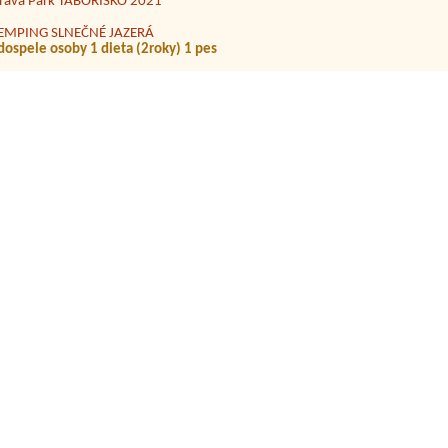
EMPING SLNEČNÉ JAZERÁ
 dospele osoby 1 dieta (2roky) 1 pes
hatová Osada Vincov les
 do 6 m, dve osoby, el. príp.
utocamping Podlesok
ti 9 a 10 rokov 1x miesto a 1x auto
amping.bratislava.sk
 3 persons + 1 child (5 years old)
utokemp Rudava Malé Leváre