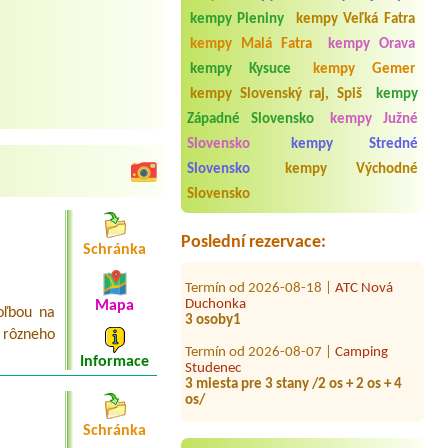
kempy Pieniny
kempy Veľká Fatra
kempy Malá Fatra
kempy Orava
kempy Kysuce
kempy Gemer
kempy Slovenský raj, Spiš
kempy
Západné Slovensko
kempy Južné
Slovensko
kempy Stredné
Termín od 2026-08-03 |
Penzión a
Slovensko
kempy Východné
Hotel Dedinky, stanový tábor
1 stan+ 2 dospely+ 4 deti +2auta +pes
Slovensko
Termín od 2026-07-31 |
ATC Račkova
Poslední rezervace:
dolina
Schránka
Termín od 2026-08-18 |
ATC Nová
Duchonka
Mapa
3 osoby1
oľbou na
 rôzneho
Termín od 2026-08-07 |
Camping
Studenec
Informace
3 miesta pre 3 stany /2 os + 2 os + 4
os/
Termín od 2026-07-27 |
Rekrečné
Schránka
stredisko Gazárka