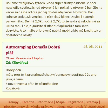
Boli sme tretí júlový týždeň. Voda super,služby o ničom. V noci
nesvietilo svetlo,záchod otvorený len pokiaľ je otvorený bar,čiže na
vecko sa dá iba od cca jednej do desiatej večer. No hrôza. Bar -
spinave stoly...Slovensko...a ešte zlatý klinec- zaviedli platenie
parkovného. Denné 2,3€, nočné 2,7€, to,že sa dá aj celodenné za
3€ na tabuli nie je ,musíte si stiahnuť aplikáciu a tam sa to
dozviete. A to majte pripravený nabitý mobil a kto má kredit,tak aj
dostatočne navity
Autocamping Domaša Dobrá
28. 08. 2011
pláž
Okres: Vranov nad Topľou
Od: Y.Kovářová
Dobrý den ,
máte prosím k pronajmutí chatky/bungalovy,popřípadě že ano
jaká je cena.
S pozdravem a přáním pěkného dne
Kovářová
Kempy
|
Recenzíe
|
Informácie
|
Mapa
|
Registrácia
|
sitemap
|
info(z)eKempy.sk |
všetky práva vyhradená, eKempy.sk (c) 2006-2026