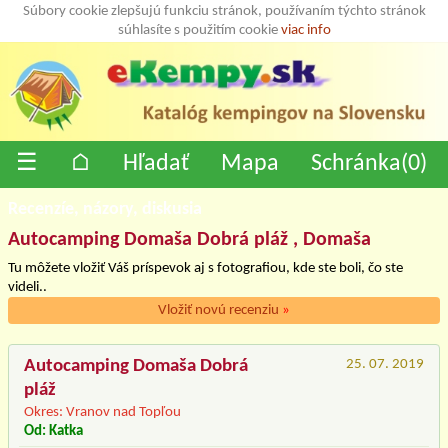
Súbory cookie zlepšujú funkciu stránok, používaním týchto stránok
súhlasíte s použitím cookie
viac info
☰
⌂
Hľadať
Mapa
Schránka(
0
)
Recenzíe, názory, diskusia
Autocamping Domaša Dobrá pláž , Domaša
Tu môžete vložiť Váš príspevok aj s fotografiou, kde ste boli, čo ste
videli..
Vložiť novú recenziu
»
Autocamping Domaša Dobrá
25. 07. 2019
pláž
Okres: Vranov nad Topľou
Od: Katka