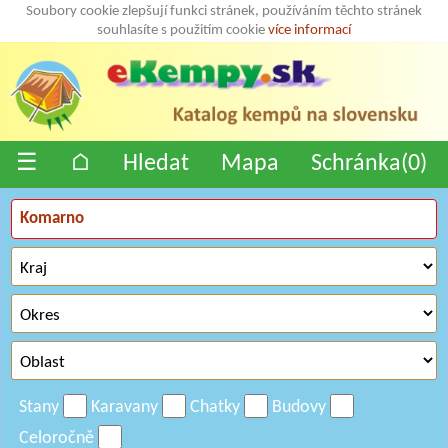
Soubory cookie zlepšují funkci stránek, používáním těchto stránek
souhlasíte s použitím cookie
více informací
☰
⌂
Hledat
Mapa
Schránka(
0
)
Stany
Karavany
Chatky
Budovy
Celoročně