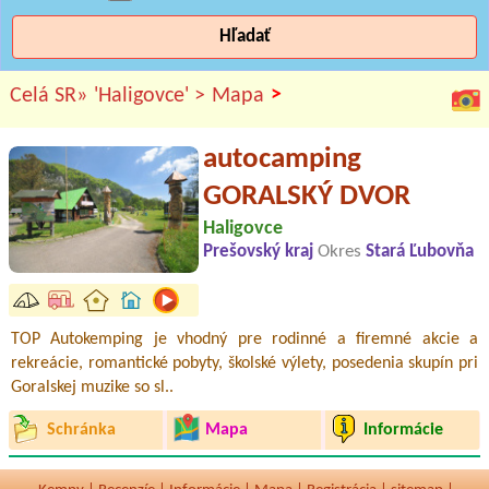
Hľadať
>
Celá SR»
'Haligovce' >
Mapa
autocamping
GORALSKÝ DVOR
Haligovce
Prešovský kraj
Okres
Stará Ľubovňa
TOP Autokemping je vhodný pre rodinné a firemné akcie a
rekreácie, romantické pobyty, školské výlety, posedenia skupín pri
Goralskej muzike so sl..
Schránka
Mapa
Informácie