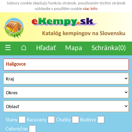
Súbory cookie zlepšujú funkciu stránok, používaním týchto stránok
súhlasíte s použitím cookie
viac info
☰
⌂
Hľadať
Mapa
Schránka(
0
)
Stany
Karavany
Chatky
Budovy
Celoročne