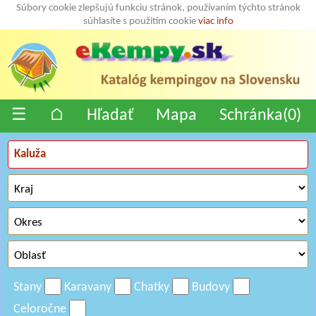
Súbory cookie zlepšujú funkciu stránok, používaním týchto stránok
súhlasíte s použitím cookie
viac info
☰
⌂
Hľadať
Mapa
Schránka(
0
)
Stany
Karavany
Chatky
Budovy
Celoročne