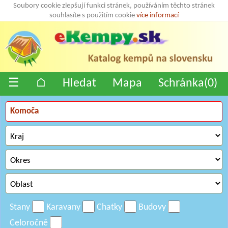
Soubory cookie zlepšují funkci stránek, používáním těchto stránek
souhlasíte s použitím cookie
více informací
☰
⌂
Hledat
Mapa
Schránka(
0
)
Stany
Karavany
Chatky
Budovy
Celoročně