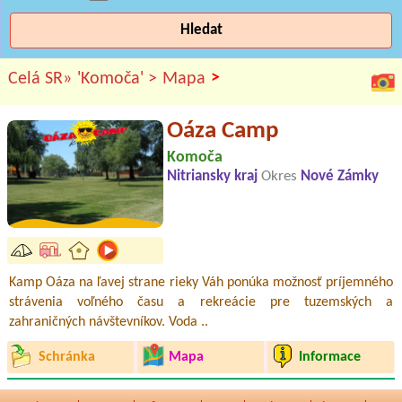
Hledat
>
Celá SR»
'Komoča' >
Mapa
Oáza Camp
Komoča
Nitriansky kraj
Okres
Nové Zámky
Kamp Oáza na ľavej strane rieky Váh ponúka možnosť príjemného
strávenia voľného času a rekreácie pre tuzemských a
zahraničných návštevníkov. Voda ..
Schránka
Mapa
Informace