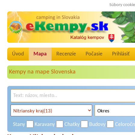
Súbory cookie
Úvod
Mapa
Recenzíe
Počasie
Prihlásiť
Kempy na mape Slovenska
Stany
Karavany
Chatky
Budovy
Celoroč