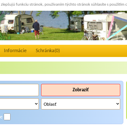
 zlepšujú funkciu stránok, používaním týchto stránok súhlasíte s použitím 
Informácie
Schránka(
0
)
Zobraziť
ne