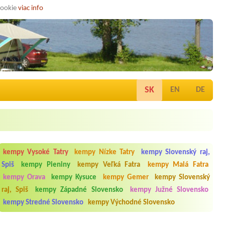
cookie
viac info
SK
EN
DE
kempy Vysoké Tatry
kempy Nízke Tatry
kempy Slovenský raj,
Spiš
kempy Pieniny
kempy Veľká Fatra
kempy Malá Fatra
kempy Orava
kempy Kysuce
kempy Gemer
kempy Slovenský
raj, Spiš
kempy Západné Slovensko
kempy Južné Slovensko
kempy Stredné Slovensko
kempy Východné Slovensko