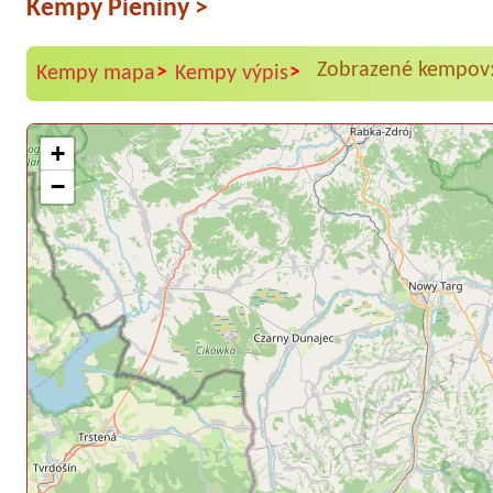
Kempy Pieniny
>
Zobrazené kempov:
>
>
Kempy mapa
Kempy výpis
+
−