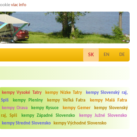
cookie
viac info
SK
EN
DE
kempy Vysoké Tatry
kempy Nízke Tatry
kempy Slovenský raj,
Spiš
kempy Pieniny
kempy Veľká Fatra
kempy Malá Fatra
kempy Orava
kempy Kysuce
kempy Gemer
kempy Slovenský
raj, Spiš
kempy Západné Slovensko
kempy Južné Slovensko
kempy Stredné Slovensko
kempy Východné Slovensko