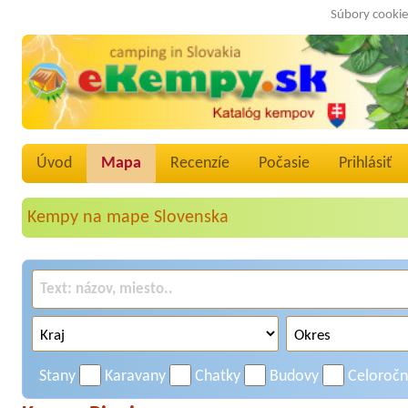
Súbory cookie
Úvod
Mapa
Recenzíe
Počasie
Prihlásiť
Kempy na mape Slovenska
Stany
Karavany
Chatky
Budovy
Celoroč