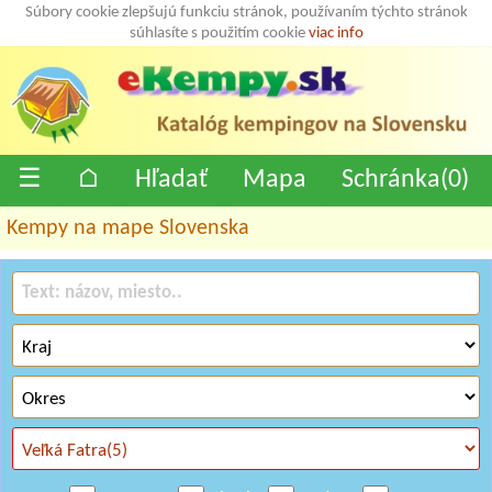
Súbory cookie zlepšujú funkciu stránok, používaním týchto stránok
súhlasíte s použitím cookie
viac info
☰
⌂
Hľadať
Mapa
Schránka(
0
)
Kempy na mape Slovenska