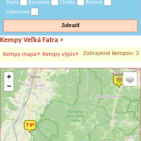
Stany
Karavany
Chatky
Budovy
Celoročne
Zobraziť
Kempy Veľká Fatra
>
Zobrazené kempov: 3
>
>
Kempy mapa
Kempy výpis
+
−