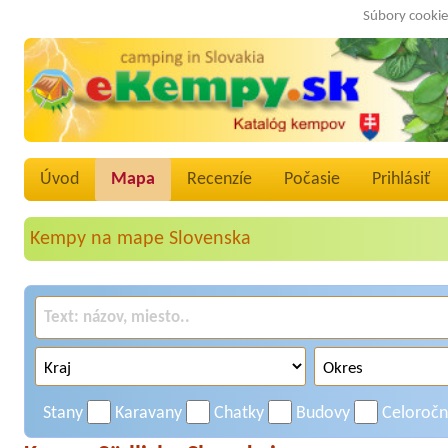
Súbory cookie
Úvod
Mapa
Recenzíe
Počasie
Prihlásiť
Kempy na mape Slovenska
Stany
Karavany
Chatky
Budovy
Celoroč