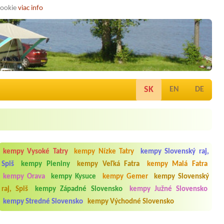
cookie
viac info
SK
EN
DE
kempy Vysoké Tatry
kempy Nízke Tatry
kempy Slovenský raj,
Spiš
kempy Pieniny
kempy Veľká Fatra
kempy Malá Fatra
kempy Orava
kempy Kysuce
kempy Gemer
kempy Slovenský
raj, Spiš
kempy Západné Slovensko
kempy Južné Slovensko
kempy Stredné Slovensko
kempy Východné Slovensko