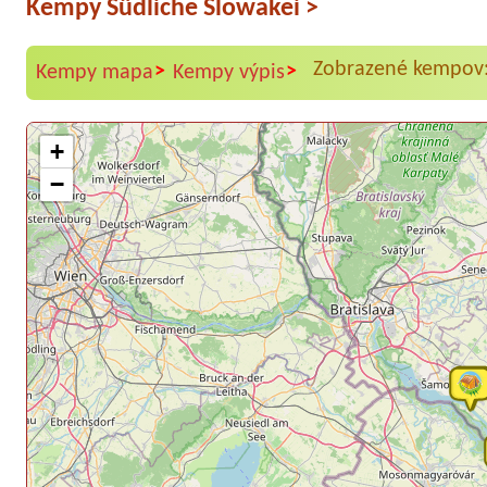
Kempy Südliche Slowakei
>
Zobrazené kempov:
>
>
Kempy mapa
Kempy výpis
+
−