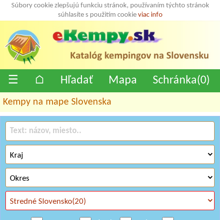
Súbory cookie zlepšujú funkciu stránok, používaním týchto stránok
súhlasíte s použitím cookie
viac info
☰
⌂
Hľadať
Mapa
Schránka(
0
)
Kempy na mape Slovenska