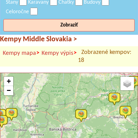
Stany
Karavany
Chatky
Budovy
Celoročne
Zobraziť
Kempy Middle Slovakia
>
Zobrazené kempov:
>
>
Kempy mapa
Kempy výpis
18
+
−