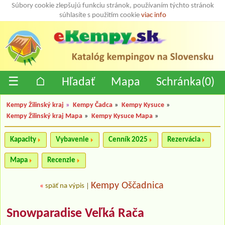
Súbory cookie zlepšujú funkciu stránok, používaním týchto stránok
súhlasíte s použitím cookie
viac info
☰
⌂
Hľadať
Mapa
Schránka(
0
)
Kempy Žilinský kraj
»
Kempy Čadca
»
Kempy Kysuce
»
Kempy Žilinský kraj Mapa
»
Kempy Kysuce Mapa
»
Kapacity
Vybavenie
Cenník 2025
Rezervácia
Mapa
Recenzie
Kempy Oščadnica
«
späť na výpis
|
Snowparadise Veľká Rača