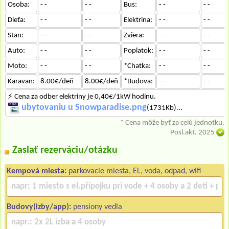
Osoba:
- -
- -
Bus:
- -
- -
Dieťa:
- -
- -
Elektrina:
- -
- -
Stan:
- -
- -
Zviera:
- -
- -
Auto:
- -
- -
Poplatok:
- -
- -
Moto:
- -
- -
*Chatka:
- -
- -
Karavan:
8.00€/deň
8.00€/deň
*Budova:
- -
- -
⚡ Cena za odber elektriny je 0,40€/1kW hodinu.
ubytovaniu u Snowparadise.png
(1731Kb)...
* Cena môže byť za celú jednotku.
Posl.akt. 2025
Zaslať rezerváciu/otázku
Kempová miesta:
parkovacie miesta, EL, voda, odpad, wifi
Budovy(izby/app):
pensiony vedla