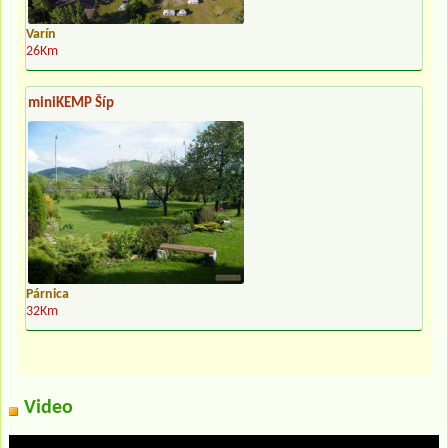
Varín
26Km
miniKEMP Šíp
Párnica
32Km
Video