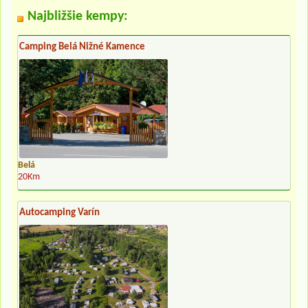
Najbližšie kempy:
Camping Belá Nižné Kamence
Belá
20Km
Autocamping Varín