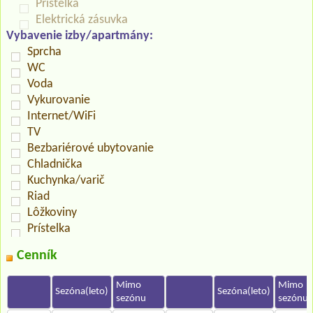
Prístelka
Elektrická zásuvka
Vybavenie izby/apartmány:
Sprcha
WC
Voda
Vykurovanie
Internet/WiFi
TV
Bezbariérové ubytovanie
Chladnička
Kuchynka/varič
Riad
Lôžkoviny
Prístelka
Cenník
Mimo
Mimo
Sezóna(leto)
Sezóna(leto)
sezónu
sezónu