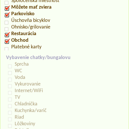
Spoločenská miestnosť
Môžete mať zviera
Parkovisko
Úschovňa bicyklov
Ohnisko/grilovanie
Restaurácia
Obchod
Platebné karty
Vybavenie chatky/bungalovu
Sprcha
WC
Voda
Vykurovanie
Internet/WiFi
TV
Chladnička
Kuchynka/varič
Riad
Lôžkoviny