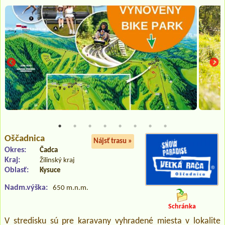
Oščadnica
Nájsť trasu »
Okres:
Čadca
Kraj:
Žilinský kraj
Oblasť:
Kysuce
Nadm.výška:
650 m.n.m.
Schránka
V stredisku sú pre karavany vyhradené miesta v lokalite