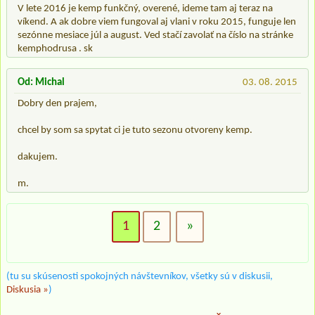
V lete 2016 je kemp funkčný, overené, ideme tam aj teraz na
víkend. A ak dobre viem fungoval aj vlani v roku 2015, funguje len
sezónne mesiace júl a august. Ved stačí zavolať na číslo na stránke
kemphodrusa . sk
Od: Michal
03. 08. 2015
Dobry den prajem,
chcel by som sa spytat ci je tuto sezonu otvoreny kemp.
dakujem.
m.
1
2
»
(tu su skúsenosti spokojných návštevníkov, všetky sú v diskusii,
Diskusia »
)