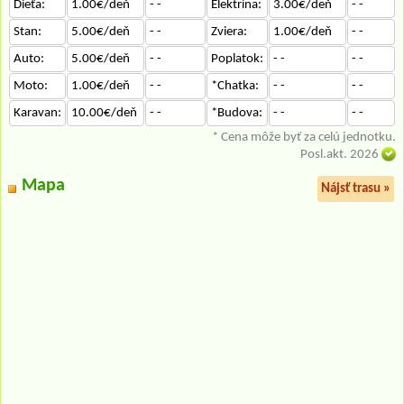
Dieťa:
1.00€/deň
- -
Elektrina:
3.00€/deň
- -
Stan:
5.00€/deň
- -
Zviera:
1.00€/deň
- -
Auto:
5.00€/deň
- -
Poplatok:
- -
- -
Moto:
1.00€/deň
- -
*Chatka:
- -
- -
Karavan:
10.00€/deň
- -
*Budova:
- -
- -
* Cena môže byť za celú jednotku.
Posl.akt. 2026
Mapa
Nájsť trasu »