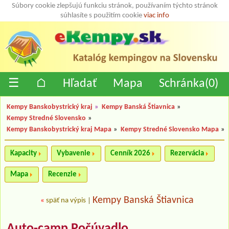
Súbory cookie zlepšujú funkciu stránok, používaním týchto stránok
súhlasíte s použitím cookie
viac info
☰
⌂
Hľadať
Mapa
Schránka(
0
)
Kempy Banskobystrický kraj
»
Kempy Banská Štiavnica
»
Kempy Stredné Slovensko
»
Kempy Banskobystrický kraj Mapa
»
Kempy Stredné Slovensko Mapa
»
Kapacity
Vybavenie
Cenník 2026
Rezervácia
Mapa
Recenzie
Kempy Banská Štiavnica
«
späť na výpis
|
Auto-camp Počúvadlo