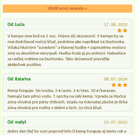
Vložiť novú recenziu
»
Od: Lucia
17. 08. 2025
V kempe sme boli na 1 noc. Máme zlú skúsenosť. V kempe by sa
mal dodržiavať nočný kľud, podobne ako napríklad na Duchonka.
Vďaka hlučným "susedom" a hlasnej hudbe + zapnutému motoru
sme sa absolútne nevyspali. Hudba hrala aj po polnoci. Nabudúce
sa radšej vrátime na Duchonku. Táto skúsenosť prevážila
akékoľvek pozitíva.
Od: Katarina
08. 07. 2024
Kemp funguje. 5€/osoba, 5 €/auto, 5 €/stan, 10 €/karavan.
Nemajú tam pitnú vodu. 1 sprcha na celý kemp. Vpredu je hlučná
zóna vhodná pre párty chtivých. Vzadu na trávnatej ploche je tichá
zóna vhodná pre rodiny s deťmi a tých, čo chcú kľud.
Od: matyš
25. 07. 2022
dobry den tiež by som poprosil info či kemp funguje aj tento rok a