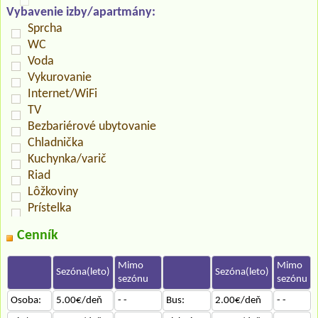
Vybavenie izby/apartmány:
Sprcha
WC
Voda
Vykurovanie
Internet/WiFi
TV
Bezbariérové ubytovanie
Chladnička
Kuchynka/varič
Riad
Lôžkoviny
Prístelka
Cenník
Mimo
Mimo
Sezóna(leto)
Sezóna(leto)
sezónu
sezónu
Osoba:
5.00€/deň
- -
Bus:
2.00€/deň
- -