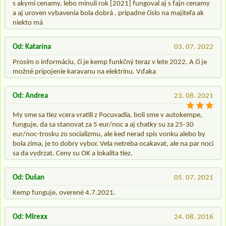
s akymi cenamy. lebo minuli rok [2021] fungoval aj s fajn cenamy
a aj uroven vybavenia bola dobrá . pripadne čislo na majiteľa ak
niekto má
Od: Katarína
03. 07. 2022
Prosím o informáciu, či je kemp funkčný teraz v lete 2022. A či je
možné pripojenie karavanu na elektrinu. Vďaka
Od: Andrea
23. 08. 2021
My sme sa tiez vcera vratili z Pocuvadla, boli sme v autokempe,
funguje, da sa stanovat za 5 eur/noc a aj chatky su za 25-30
eur/noc-trosku zo socializmu, ale ked nerad spis vonku alebo by
bola zima, je to dobry vybor. Vela netreba ocakavat, ale na par noci
sa da vydrzat. Ceny su OK a lokalita tiez.
Od: Dušan
05. 07. 2021
Kemp funguje, overené 4.7.2021.
Od: MIrexx
24. 08. 2016