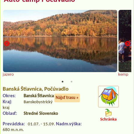
jazero
kemp
Banská Štiavnica
, Počúvadlo
Okres:
Banská Štiavnica
Nájsť trasu »
Kraj:
Banskobystrický
kraj
Oblasť:
Stredné Slovensko
Schránka
Prevádzka:
Nadm.výška:
01.07. - 15.09.
680 m.n.m.