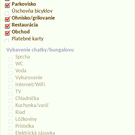
Parkovisko
Úschovňa bicyklov
Ohnisko/grilovanie
Restaurácia
Obchod
Platebné karty
Vybavenie chatky/bungalovu
Sprcha
WC
Voda
Vykurovanie
Internet/WiFi
TV
Chladnička
Kuchynka/varič
Riad
Lôžkoviny
Prístelka
Elektrická zásuvka