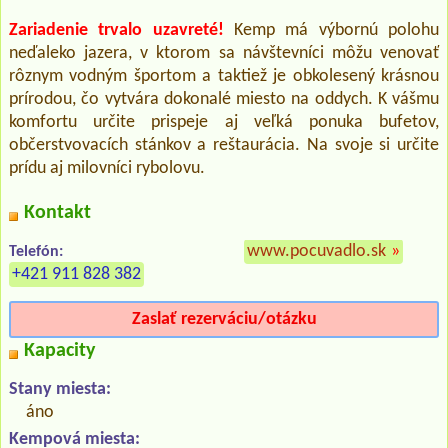
Zariadenie trvalo uzavreté!
Kemp má výbornú polohu
neďaleko jazera, v ktorom sa návštevníci môžu venovať
rôznym vodným športom a taktiež je obkolesený krásnou
prírodou, čo vytvára dokonalé miesto na oddych. K vášmu
komfortu určite prispeje aj veľká ponuka bufetov,
občerstvovacích stánkov a reštaurácia. Na svoje si určite
prídu aj milovníci rybolovu.
Kontakt
www.pocuvadlo.sk
»
Telefón:
+421 911 828 382
Zaslať rezerváciu/otázku
Kapacity
Stany miesta:
áno
Kempová miesta: