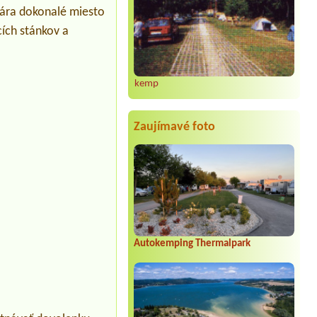
vára dokonalé miesto
cích stánkov a
kemp
Zaujímavé foto
Autokemping Thermalpark