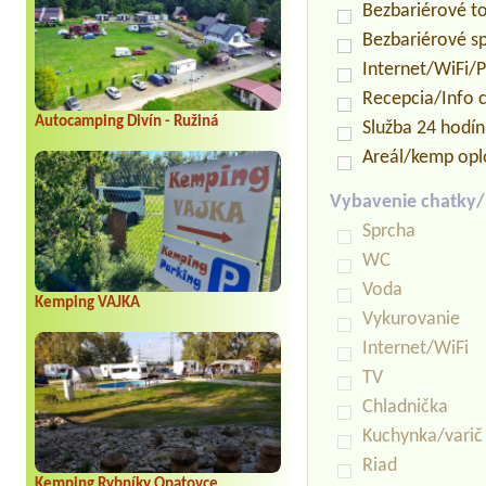
Bezbariérové t
Bezbariérové s
Internet/WiFi/
Recepcia/Info 
Autocamping Divín - Ružiná
Služba 24 hodí
Areál/kemp opl
Vybavenie chatky
Sprcha
WC
Voda
Kemping VAJKA
Vykurovanie
Internet/WiFi
TV
Chladnička
Kuchynka/varič
Riad
Kemping Rybníky Opatovce