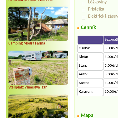
Lôžkoviny
Prístelka
Elektrická zásu
Cenník
Sezóna(l
Camping Modrá Farma
Osoba:
5.00€/d
Dieťa:
1.00€/d
Stan:
5.00€/d
Auto:
5.00€/d
Moto:
1.00€/d
Stellplatz Vinárstva Igar
Karavan:
10.00€/
Mapa