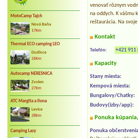
venovať rôznym vodný
na oddych. K vášmu k
MotoCamp Tajch
reštaurácia. Na svoje 
Nová Baňa
17Km
Kontakt
Thermal ECO camping LEO
+421 911 
Telefón:
Dudince
26Km
Kapacity
Autocamp NERESNICA
Stany miesta:
Zvolen
Kempová miesta:
27Km
Bungalovy/Chatky:
ATC Margita a Ilona
Budovy(izby/app):
Levice
28Km
Ponuka kúpania, 
Ponuka občerstvenia
Camping Lazy