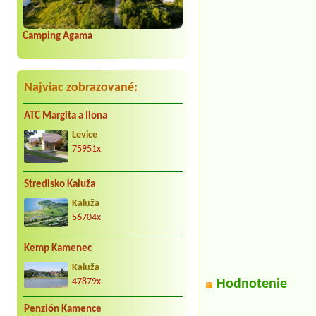
Camping Agama
Najviac zobrazované:
ATC Margita a Ilona
Levice
75951x
Stredisko Kaluža
Kaluža
56704x
Kemp Kamenec
Kaluža
47879x
Hodnotenie
Penzión Kamence