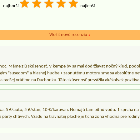
najhorší
najlepší
Vložiť novú recenziu
»
noc. Máme zlú skúsenosť. V kempe by sa mal dodržiavať nočný kľud, podo
ým "susedom" a hlasnej hudbe + zapnutému motoru sme sa absolútne nevy
a radšej vrátime na Duchonku. Táto skúsenosť prevážila akékoľvek pozitíva
, 5 €/auto, 5 €/stan, 10 €/karavan. Nemajú tam pitnú vodu. 1 sprcha na 
párty chtivých. Vzadu na trávnatej ploche je tichá zóna vhodná pre rodiny 