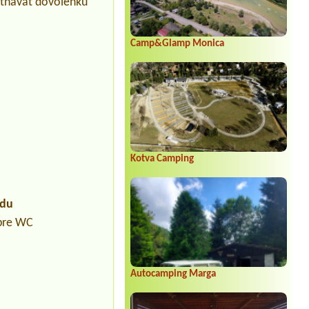
utnávať dovolenku
Camp&Glamp Monica
Kotva Camping
údu
 pre WC
Autocamping Marga