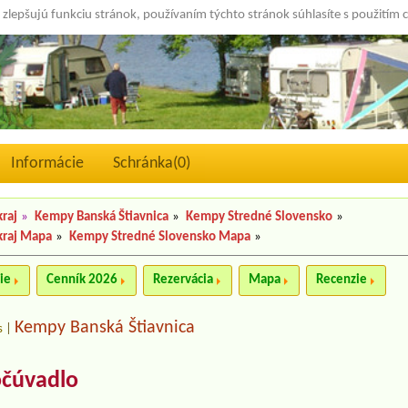
 zlepšujú funkciu stránok, používaním týchto stránok súhlasíte s použitím 
Informácie
Schránka(
0
)
raj
»
Kempy Banská Štiavnica
»
Kempy Stredné Slovensko
»
kraj Mapa
»
Kempy Stredné Slovensko Mapa
»
ie
Cenník 2026
Rezervácia
Mapa
Recenzie
Kempy Banská Štiavnica
s
|
čúvadlo