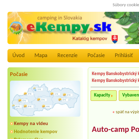
Súbory cookie
Úvod
Mapa
Recenzíe
Počasie
Prihlásiť
Počasie
Kempy Banskobystrický k
Kempy Banskobystrický 
Kapacity
Vybaven
«
späť na výpi
Kempy na videu
Auto-camp Po
Hodnotenie kempov