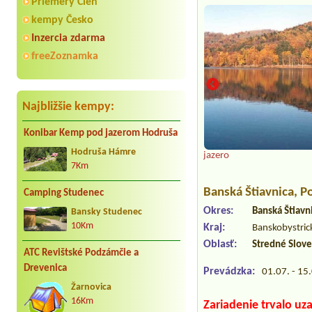
Priemery Cien
kempy Česko
Inzercia zdarma
freeZoznamka
Najbližšie kempy:
Konibar Kemp pod jazerom Hodruša
Hodruša Hámre
jazero
7Km
Banská Štiavnica
, P
Camping Studenec
Okres:
Banská Štiavn
Bansky Studenec
10Km
Kraj:
Banskobystric
Oblasť:
Stredné Slov
ATC Revištské Podzámčie a
Drevenica
Prevádzka:
01.07. - 15
Žarnovica
16Km
Zariadenie trvalo uz