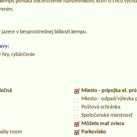
i kempu ponúka občerstvenie návštevníkom, ktorí si chcú vych
arením.
jazere v besprostrednej blíkosti kempu.
avy:
 hry, rybárčenie
ločná
Miesto - prípojka el. pr
Miesto - odpad/výlevka
Poštová schránka
Spoločenská miestnosť
Môžete mať zviera
/baby room
Parkovisko