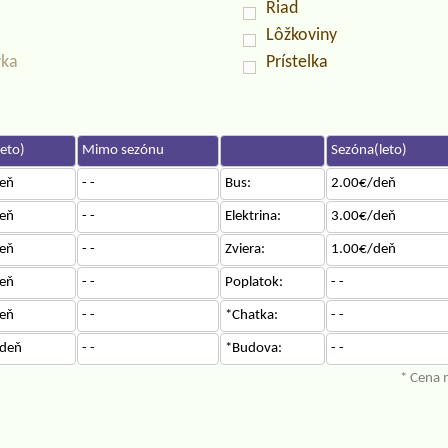
Riad
Lôžkoviny
vka
Prístelka
eto)
Mimo sezónu
Sezóna(leto)
eň
- -
Bus:
2.00€/deň
eň
- -
Elektrina:
3.00€/deň
eň
- -
Zviera:
1.00€/deň
eň
- -
Poplatok:
- -
eň
- -
*Chatka:
- -
deň
- -
*Budova:
- -
* Cena 