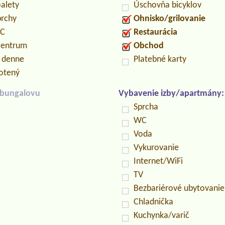
oalety
Úschovňa bicyklov
prchy
Ohnisko/grilovanie
PC
Restaurácia
centrum
Obchod
n denne
Platebné karty
otený
/bungalovu
Vybavenie izby/apartmány:
Sprcha
WC
Voda
Vykurovanie
Internet/WiFi
TV
Bezbariérové ubytovanie
Chladnička
Kuchynka/varič