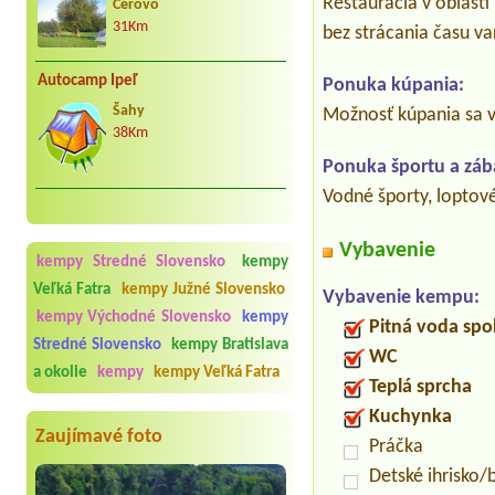
Reštaurácia v oblast
Cerovo
31Km
bez strácania času v
Autocamp Ipeľ
Ponuka kúpania:
Šahy
Možnosť kúpania sa v 
38Km
Ponuka športu a záb
Vodné športy, loptové
Vybavenie
kempy Stredné Slovensko
kempy
Veľká Fatra
kempy Južné Slovensko
Vybavenie kempu:
kempy Východné Slovensko
kempy
Pitná voda spo
Stredné Slovensko
kempy Bratislava
WC
a okolie
kempy
kempy Veľká Fatra
Teplá sprcha
Kuchynka
Zaujímavé foto
Práčka
Detské ihrisko