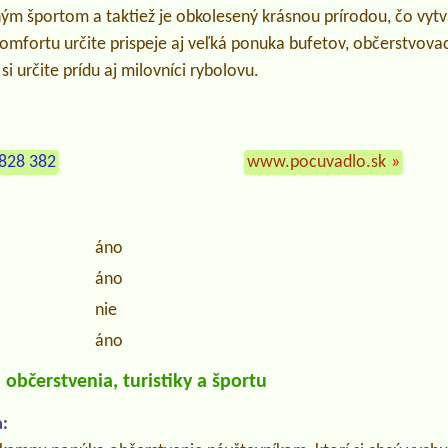
m športom a taktiež je obkolesený krásnou prírodou, čo vyt
omfortu určite prispeje aj veľká ponuka bufetov, občerstvova
si určite prídu aj milovníci rybolovu.
828 382
www.pocuvadlo.sk
»
áno
áno
nie
áno
občerstvenia, turistiky a športu
: