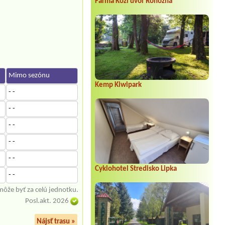
Farma Kozí dvor Rohozná
Mimo sezónu
Kemp Kiwipark
- -
- -
- -
- -
- -
Cyklohotel Stredisko Lipka
- -
môže byť za celú jednotku.
Posl.akt. 2026
Nájsť trasu »