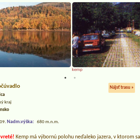
kemp
očúvadlo
Nájsť trasu »
ica
ký kraj
ensko
Nadm.výška:
.09.
680 m.n.m.
avreté!
Kemp má výbornú polohu neďaleko jazera, v ktorom sa