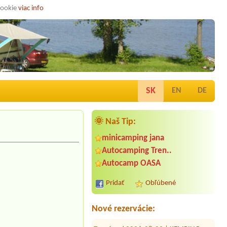
cookie
viac info
SK
EN
DE
🌞 Naš Tip:
minicamping jana
Autocamping Tren..
Termín od 2026-07-24 |
Autokemping
Kesov
Autocamp OASA
2 stany, 4 dospelí + 4 deti2 miesta
Pridať
Obľúbené
Termín od 2026-07-31 |
camping.bratislava.sk
1 miesto pre stan + 2 osoby
Nové rezervácie:
Termín od 2026-08-03 |
KEMPING
SLNEČNÉ JAZERÁ