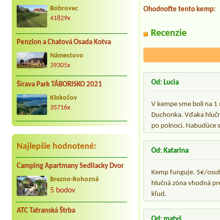
Bobrovec
Ohodnoťte tento kemp:
41829x
Recenzie
Penzion a Chatová Osada Kotva
Námestovo
39305x
Od: Lucia
Šírava Park TÁBORISKO 2021
Klokočov
V kempe sme boli na 1 
35716x
Duchonka. Vďaka hlučn
po polnoci. Nabudúce s
Najlepšie hodnotené:
Od: Katarina
Camping Apartmany Sedliacky Dvor
Kemp funguje. 5€/osoba
Brezno-Rohozná
hlučná zóna vhodná pre 
5 bodov
kľud.
ATC Tatranská Štrba
Od: matyš