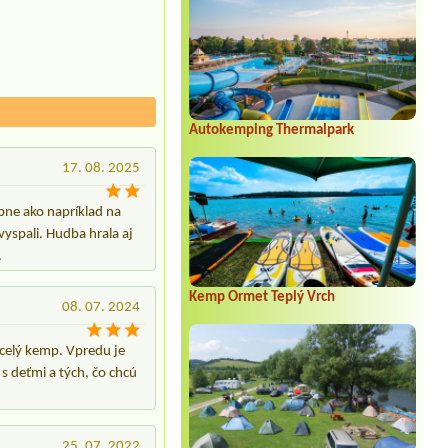
Autokemping Thermalpark
17. 08. 2025
bne ako napríklad na
spali. Hudba hrala aj
.
Kemp Ormet Teplý Vrch
08. 07. 2024
celý kemp. Vpredu je
s deťmi a tých, čo chcú
25. 07. 2022