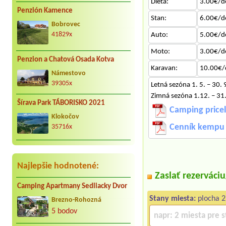
Dieťa:
3.00€/d
Penzión Kamence
Stan:
6.00€/d
Bobrovec
Auto:
5.00€/d
41829x
Moto:
3.00€/d
Penzion a Chatová Osada Kotva
Karavan:
10.00€/
Námestovo
39305x
Letná sezóna 1. 5. – 30. 
Zimná sezóna 1.12. – 31.
Šírava Park TÁBORISKO 2021
Camping pricel
Klokočov
Cenník kempu 
35716x
Najlepšie hodnotené:
Zaslať rezerváci
Camping Apartmany Sedliacky Dvor
Stany miesta:
plocha 2
Brezno-Rohozná
5 bodov