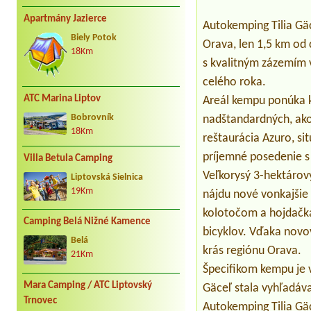
Apartmány Jazierce
Autokemping Tilia Gäc
Biely Potok
Orava, len 1,5 km od
18Km
s kvalitným zázemím 
celého roka.
ATC Marina Liptov
Areál kempu ponúka 
Bobrovník
nadštandardných, ako
18Km
reštaurácia Azuro, si
príjemné posedenie s
Villa Betula Camping
Veľkorysý 3-hektárový
Liptovská Sielnica
19Km
nájdu nové vonkajšie f
kolotočom a hojdačkam
Camping Belá Nižné Kamence
bicyklov. Vďaka novov
Belá
krás regiónu Orava.
21Km
Špecifikom kempu je v
Mara Camping / ATC Liptovský
Gäceľ stala vyhľadáv
Trnovec
Autokemping Tilia Gäc