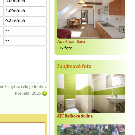
3.00€/deň
1.00€/deň
0.34€/deň
- -
- -
Apartmán Bajči
+7x foto..
Zaujímavé foto
môže byť za celú jednotku.
Posl.akt. 2025
ATC Račkova dolina