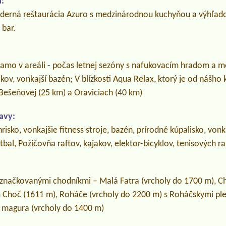
:
rná reštaurácia Azuro s medzinárodnou kuchyňou a výhľadom
 bar.
riamo v areáli - počas letnej sezóny s nafukovacím hradom a 
ov, vonkajší bazén; V blízkosti Aqua Relax, ktorý je od nášho
 Bešeňovej (25 km) a Oraviciach (40 km)
avy:
hrisko, vonkajšie fitness stroje, bazén, prírodné kúpalisko, vonk
bal, Požičovňa raftov, kajakov, elektor-bicyklov, tenisových ra
o značkovanými chodníkmi – Malá Fatra (vrcholy do 1700 m), C
 Choč (1611 m), Roháče (vrcholy do 2200 m) s Roháčskymi p
magura (vrcholy do 1400 m)