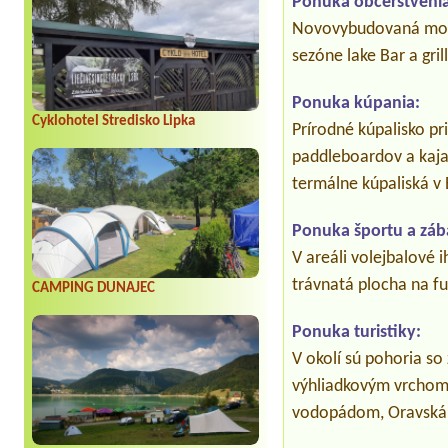
Ponuka občerstvenia
Novovybudovaná mode
sezóne lake Bar a grill
Ponuka kúpania:
Cyklohotel Stredisko Lipka
Prírodné kúpalisko p
paddleboardov a kajak
termálne kúpaliská v
Ponuka športu a záb
V areáli volejbalové i
trávnatá plocha na fut
CAMPING DUNAJEC
Ponuka turistiky:
V okolí sú pohoria s
výhliadkovým vrchom
vodopádom, Oravská 