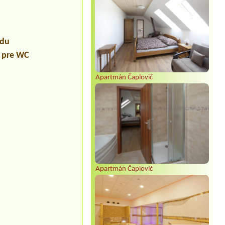
údu
a pre WC
Apartmán Čaplovič
Apartmán Čaplovič