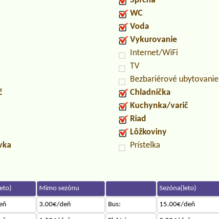
Sprcha
WC
Voda
Vykurovanie
Internet/WiFi
TV
Bezbariérové ubytovanie
č
Chladnička
Kuchynka/varič
Riad
Lôžkoviny
uvka
Prístelka
eto)
Mimo sezónu
Sezóna(leto)
eň
3.00€/deň
Bus:
15.00€/deň