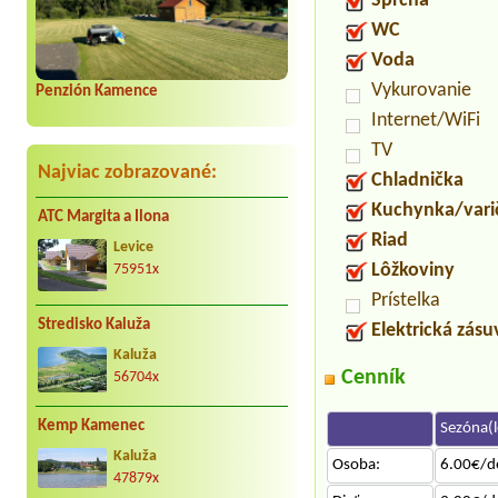
Sprcha
WC
Voda
Vykurovanie
Penzión Kamence
Internet/WiFi
TV
Najviac zobrazované:
Chladnička
Kuchynka/vari
ATC Margita a Ilona
Riad
Levice
Lôžkoviny
75951x
Prístelka
Stredisko Kaluža
Elektrická zás
Kaluža
Cenník
56704x
Kemp Kamenec
Sezóna(l
Kaluža
Osoba:
6.00€/d
47879x