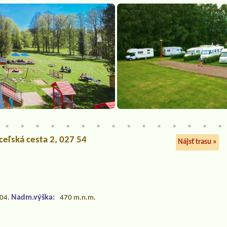
ceľská cesta 2, 027 54
Nájsť trasu »
Nadm.výška:
.04.
470 m.n.m.