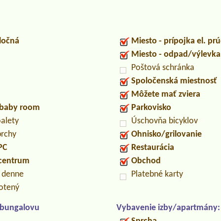
ločná
Miesto - prípojka el. pr
Miesto - odpad/výlevk
Poštová schránka
Spoločenská miestnosť
Môžete mať zviera
/baby room
Parkovisko
oalety
Úschovňa bicyklov
prchy
Ohnisko/grilovanie
PC
Restaurácia
 centrum
Obchod
n denne
Platebné karty
otený
/bungalovu
Vybavenie izby/apartmány: