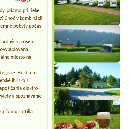
Schránka
Kurinec
1 stan a dvaja dospelý
y, priamo pri rieke
ký Choč v kombinácii
iremné pobyty počas
ndardných a osem
ovovybudovaná
deálne miesto na
tegórie. Hostia tu
etské ihrisko s
apožičania elektro-
výlety a spoznávanie
ka čomu sa Tília