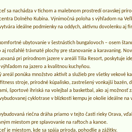
eľ sa nachádza v tichom a malebnom prostredí oravskej prírod
 centra Dolného Kubína. Výnimočná poloha s výhľadom na Veľ
vytvára ideálne podmienky na oddych, aktívnu dovolenku aj f
komfortné ubytovanie v šestnástich bungalovoch – osem šta
 aj rozľahlé trávnaté plochy pre stanovanie a karavaning. N
tuovaná pri prírodnom jazere v areáli Tilia Resort, poskytuje i
 výhľadom na jazero a kvalitnou kuchyňou.
 areál ponúka množstvo aktivít a služieb pre všetky vekové ka
itness stroje, prírodné kúpalisko, zastrešený vonkajší bazén, d
i, športové ihriská na volejbal a basketbal, ako aj možnosť z
ybudovanej cyklotrase v blízkosti kempu je okolie ideálne na 
ybudovaná riečna dráha priamo v tejto časti rieky Orava, vďa
aným miestom pre splavovanie na raftoch a kanoe.
eľ je miestom, kde sa spája príroda, pohodlie a zážitky.