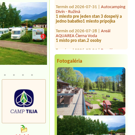
Divín - Ružiná
1 miesto pre jeden stan 3 dospelý a
jedno babatko1 miesto prípojka
Termín od 2026-07-28 |
Areál
AQUAREA Čierna Voda
1 místo pro stan.2 osoby
Termín od 2026-07-24 |
Penzión a
Hotel Dedinky, stanový tábor
Miesto pred stan (5osôb-2
dospele3deti),auto
Fotogaléria
Termín od 2026-07-31 |
Kemping
VAJKA
1 miesto pre obytné auto 7,5m +
elektricka prípojka
Termín od 2026-07-30 |
KEMPING
SLNEČNÉ JAZERÁ
1L bungalov 3 osoby
Termín od 2026-08-02 |
AVA
Thermalpark Diakovce
Campervan 2 adults 2 children age 10
& 14 with electric
Termín od 2026-08-01 |
Letovisko