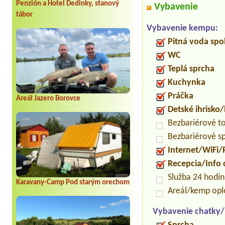
Penzión a Hotel Dedinky, stanový
Vybavenie
tábor
Vybavenie kempu:
Pitná voda spo
WC
Teplá sprcha
Kuchynka
Práčka
Areál Jazero Borovce
Detské ihrisko
Bezbariérové t
Bezbariérové s
Internet/WiFi/
Recepcia/Info
Služba 24 hodí
Karavany-Camp Pod starým orechom
Areál/kemp opl
Vybavenie chatky