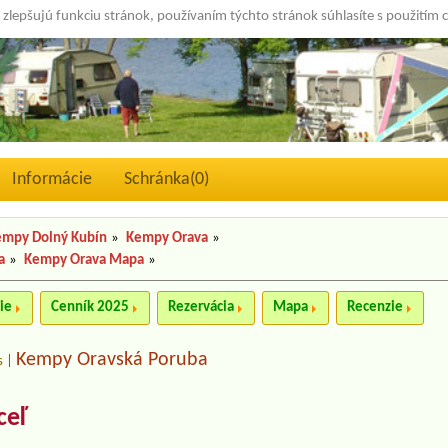
 zlepšujú funkciu stránok, používaním týchto stránok súhlasíte s použitím 
Informácie
Schránka(
0
)
empy Dolný Kubín
»
Kempy Orava
»
a
»
Kempy Orava Mapa
»
ie
Cenník 2025
Rezervácia
Mapa
Recenzie
Kempy Oravská Poruba
s
|
ceľ