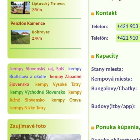
Liptovský Trnovec
23Km
Kontakt
Penzión Kamence
+421 903 
Telefón:
Bobrovec
+421 910 
Telefón:
27Km
Kapacity
Stany miesta:
kempy Slovenský raj, Spiš
kempy
Bratislava a okolie
kempy Západné
Kempová miesta:
Slovensko
kempy Vysoké Tatry
Bungalovy/Chatky:
kempy Východné Slovensko
kempy
Južné Slovensko
kempy Orava
Budovy(izby/app):
kempy Nízke Tatry
Zaujímavé foto
Ponuka kúpania, 