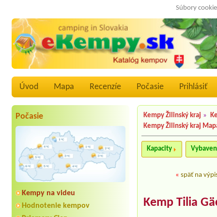
Súbory cookie
Úvod
Mapa
Recenzíe
Počasie
Prihlásiť
Počasie
Kempy Žilinský kraj
»
K
Kempy Žilinský kraj Map
Kapacity
Vybaven
«
späť na výpi
Kempy na videu
Kemp Tilia Gä
Hodnotenie kempov