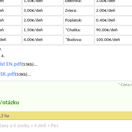
eň
1.50€/deň
Elektrina:
3.00€/deň
eň
3.00€/deň
Zviera:
2.00€/deň
eň
2.00€/deň
Poplatok:
0.40€/deň
eň
1.50€/deň
*Chatka:
90.00€/deň
deň
4.00€/deň
*Budova:
100.00€/deň
9.
 4.
ist EN.pdf
(53Kb)...
SK.pdf
(53Kb)...
* Cena 
u/otázku
,3 ha