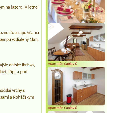
 na jazero. V letnej
možnosťou zapožičania
 kempu vzdialený 1km,
Apartmán Čaplovič
ajšie detské ihrisko,
kiet, lôpt a pod.
hočské vrchy s
lesami a Roháčskym
Apartmán Čaplovič