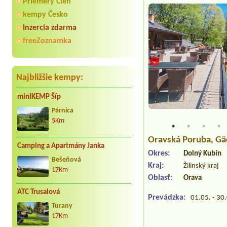
Priemery Cien
kempy Česko
Inzercia zdarma
freeZoznamka
Najbližšie kempy:
miniKEMP Šíp
Párnica
5Km
Oravská Poruba
, Gä
Camping a Apartmány Janka
Okres:
Dolný Kubín
Bešeňová
Kraj:
Žilinský kraj
17Km
Oblasť:
Orava
ATC Trusalová
Prevádzka:
01.05. - 30
Turany
17Km