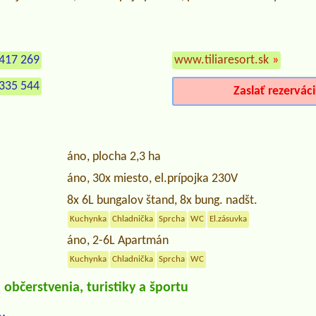
417 269
www.tiliaresort.sk
»
335 544
Zaslať rezervác
áno, plocha 2,3 ha
áno, 30x miesto, el.prípojka 230V
8x 6L bungalov štand, 8x bung. nadšt.
Kuchynka
Chladnička
Sprcha
WC
El.zásuvka
áno, 2-6L Apartmán
Kuchynka
Chladnička
Sprcha
WC
občerstvenia, turistiky a športu