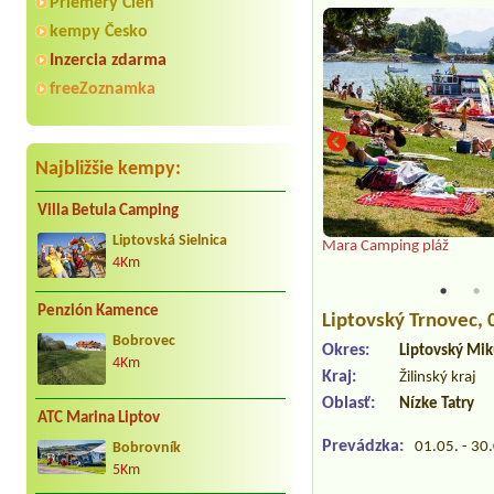
Priemery Cien
kempy Česko
Inzercia zdarma
freeZoznamka
Najbližšie kempy:
Villa Betula Camping
Liptovská Sielnica
Mara Camping pláž
4Km
Penzión Kamence
Liptovský Trnovec
,
Bobrovec
Okres:
Liptovský Mik
4Km
Kraj:
Žilinský kraj
Oblasť:
Nízke Tatry
ATC Marina Liptov
Prevádzka:
01.05. - 30
Bobrovník
5Km