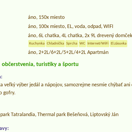
áno, 150x miesto
áno, 100x miesto, EL, voda, odpad, WIFI
áno, 6L chatka, 4L chatka, 2x 9L drevený domče
Kuchynka
Chladnička
Sprcha
WC
Internet/WiFi
El.zásuvka
áno, 2+2L/6+2L/5+2L/4+2L Apartmán
občerstvenia, turistiky a športu
:
 veľký výber jedál a nápojov, samozrejme nesmie chýbať ani
o gofry.
park Tatralandia, Thermal park Bešeňová, Liptovský Ján
avy: