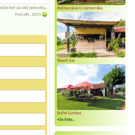
môže byť za celú jednotku.
Reštaurácia U námorníka
Posl.akt. 2025
Beach bar
Bufet Európa
+3x foto..