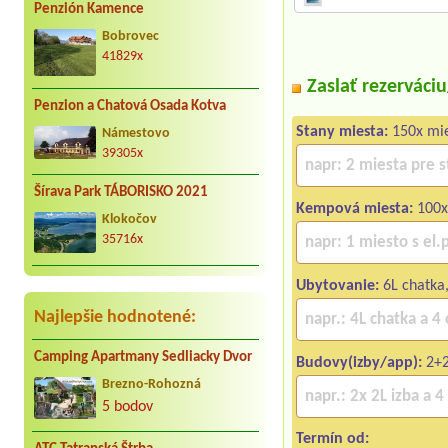
Penzión Kamence
Bobrovec
41829x
Zaslať rezerváci
Penzion a Chatová Osada Kotva
Stany miesta:
150x mi
Námestovo
39305x
Šírava Park TÁBORISKO 2021
Kempová miesta:
100x 
Klokočov
35716x
Ubytovanie:
6L chatka
Najlepšie hodnotené:
Camping Apartmany Sedliacky Dvor
Budovy(izby/app):
2+2
Brezno-Rohozná
5 bodov
Termín od: