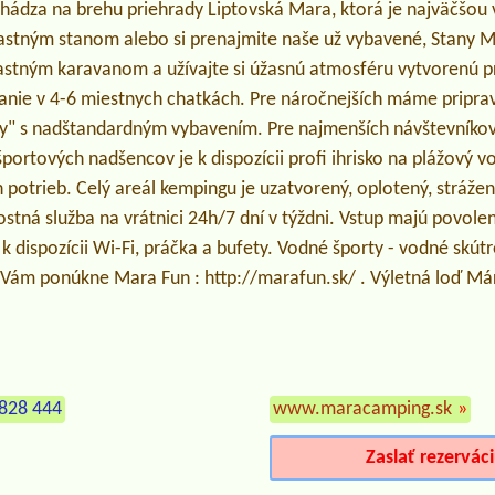
ádza na brehu priehrady Liptovská Mara, ktorá je najväčšou
vlastným stanom alebo si prenajmite naše už vybavené, Stany 
vlastným karavanom a užívajte si úžasnú atmosféru vytvorenú 
vanie v 4-6 miestnych chatkách. Pre náročnejších máme pripr
y" s nadštandardným vybavením. Pre najmenších návštevníkov
športových nadšencov je k dispozícii profi ihrisko na plážový vol
 potrieb. Celý areál kempingu je uzatvorený, oplotený, strá
tná služba na vrátnici 24h/7 dní v týždni. Vstup majú povolen
 k dispozícii Wi-Fi, práčka a bufety. Vodné športy - vodné skút
e Vám ponúkne Mara Fun : http://marafun.sk/ . Výletná loď Má
828 444
www.maracamping.sk
»
Zaslať rezervác