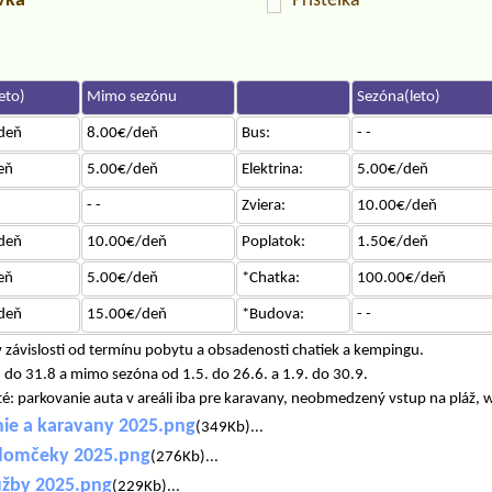
uvka
Prístelka
eto)
Mimo sezónu
Sezóna(leto)
deň
8.00€/deň
Bus:
- -
eň
5.00€/deň
Elektrina:
5.00€/deň
- -
Zviera:
10.00€/deň
deň
10.00€/deň
Poplatok:
1.50€/deň
eň
5.00€/deň
*Chatka:
100.00€/deň
deň
15.00€/deň
*Budova:
- -
závislosti od termínu pobytu a obsadenosti chatiek a kempingu.
 do 31.8 a mimo sezóna od 1.5. do 26.6. a 1.9. do 30.9.
é: parkovanie auta v areáli iba pre karavany, neobmedzený vstup na pláž, 
ie a karavany 2025.png
(349Kb)...
 domčeky 2025.png
(276Kb)...
lužby 2025.png
(229Kb)...