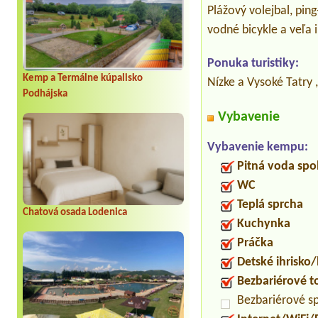
Plážový volejbal, pin
vodné bicykle a veľa 
Ponuka turistiky:
Kemp a Termálne kúpalisko
Nízke a Vysoké Tatry
Podhájska
Vybavenie
Vybavenie kempu:
Pitná voda spo
WC
Teplá sprcha
Chatová osada Lodenica
Kuchynka
Práčka
Detské ihrisko
Bezbariérové t
Bezbariérové s