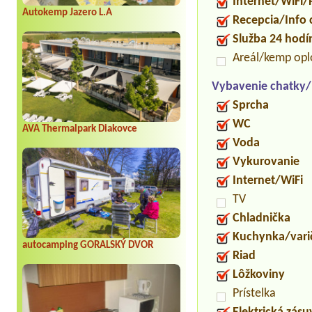
Internet/WiFi/
Autokemp Jazero L.A
Recepcia/Info
Služba 24 hod
Areál/kemp opl
Vybavenie chatky
Sprcha
WC
AVA Thermalpark Diakovce
Voda
Vykurovanie
Internet/WiFi
TV
Chladnička
Kuchynka/vari
autocamping GORALSKÝ DVOR
Riad
Lôžkoviny
Prístelka