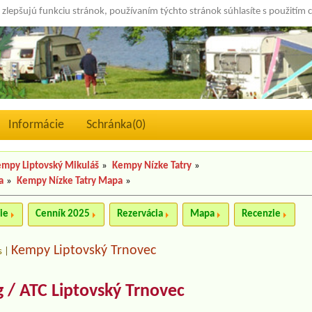
 zlepšujú funkciu stránok, používaním týchto stránok súhlasíte s použitím 
Informácie
Schránka(
0
)
mpy Liptovský Mikuláš
»
Kempy Nízke Tatry
»
a
»
Kempy Nízke Tatry Mapa
»
ie
Cenník 2025
Rezervácia
Mapa
Recenzie
Kempy Liptovský Trnovec
s
|
/ ATC Liptovský Trnovec