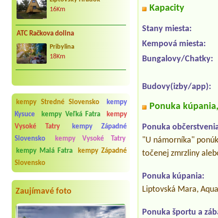
Kapacity
16Km
Stany miesta:
ATC Račkova dolina
Kempová miesta:
Pribylina
18Km
Bungalovy/Chatky:
Budovy(izby/app):
kempy Stredné Slovensko
kempy
Ponuka kúpania, 
Kysuce
kempy Veľká Fatra
kempy
Ponuka občerstvenia
Vysoké Tatry
kempy Západné
Slovensko
kempy Vysoké Tatry
"U námorníka" ponúka
kempy Malá Fatra
kempy Západné
točenej zmrzliny aleb
Slovensko
Ponuka kúpania:
Liptovská Mara, Aqua
Zaujímavé foto
Ponuka športu a záb