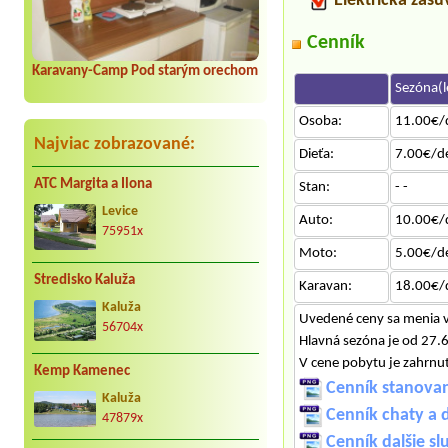
Elektrická zás
Cenník
Karavany-Camp Pod starým orechom
Sezóna(l
Osoba:
11.00€/
Najviac zobrazované:
Dieťa:
7.00€/d
ATC Margita a Ilona
Stan:
- -
Levice
Auto:
10.00€/
75951x
Moto:
5.00€/d
Stredisko Kaluža
Karavan:
18.00€/
Kaluža
Uvedené ceny sa menia v 
56704x
Hlavná sezóna je od 27.6
V cene pobytu je zahrnut
Kemp Kamenec
Cenník stanovan
Kaluža
Cenník chaty a
47879x
Cenník dalšie s