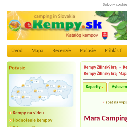
Súbory cookie
Úvod
Mapa
Recenzíe
Počasie
Prihlásiť
Počasie
Kempy Žilinský kraj
»
Ke
Kempy Žilinský kraj Map
Kapacity
Vybaven
«
späť na výpi
Kempy na videu
Mara Camping 
Hodnotenie kempov