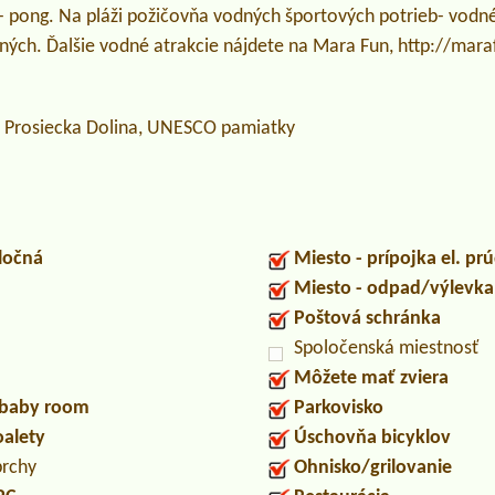
g- pong. Na pláži požičovňa vodných športových potrieb- vodné
iných. Ďalšie vodné atrakcie nájdete na Mara Fun, http://mara
 , Prosiecka Dolina, UNESCO pamiatky
ločná
Miesto - prípojka el. pr
Miesto - odpad/výlevk
Poštová schránka
Spoločenská miestnosť
Môžete mať zviera
/baby room
Parkovisko
oalety
Úschovňa bicyklov
prchy
Ohnisko/grilovanie