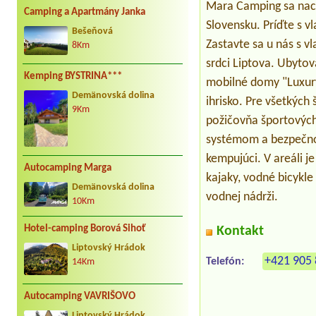
Mara Camping sa nach
Camping a Apartmány Janka
Slovensku. Príďte s 
Bešeňová
Zastavte sa u nás s 
8Km
srdci Liptova. Ubyto
Kemping BYSTRINA***
mobilné domy "Luxur
Demänovská dolina
ihrisko. Pre všetkých 
9Km
požičovňa športových
systémom a bezpečnos
kempujúci. V areáli je
Autocamping Marga
kajaky, vodné bicykl
Demänovská dolina
vodnej nádrži.
10Km
Hotel-camping Borová Sihoť
Kontakt
Liptovský Hrádok
+421 905 
Telefón:
14Km
Autocamping VAVRIŠOVO
Liptovský Hrádok