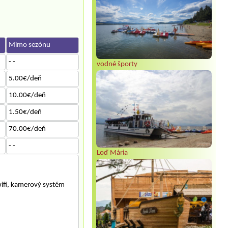
Mimo sezónu
- -
vodné športy
5.00€/deň
10.00€/deň
1.50€/deň
70.00€/deň
- -
Loď Mária
wifi, kamerový systém