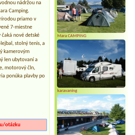
 vodnou nádržou na
Mara Camping.
prírodou priamo v
avené 7-miestne
 čaká nové detské
Mara CAMPING
ejbal, stolný tenis, a
žený kamerovým
ý len ubytovaní a
re, motorový čln,
ria ponúka plavby po
karavaning
iu/otázku