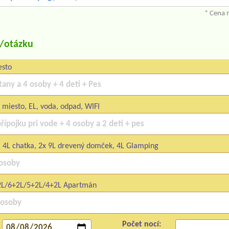
* Cena 
u/otázku
esto
miesto, EL, voda, odpad, WIFI
, 4L chatka, 2x 9L drevený domček, 4L Glamping
L/6+2L/5+2L/4+2L Apartmán
Počet nocí: