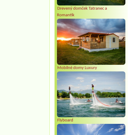
Drevený domček Tatranec a
Romantik
Mobilné domy Luxury
Flyboard