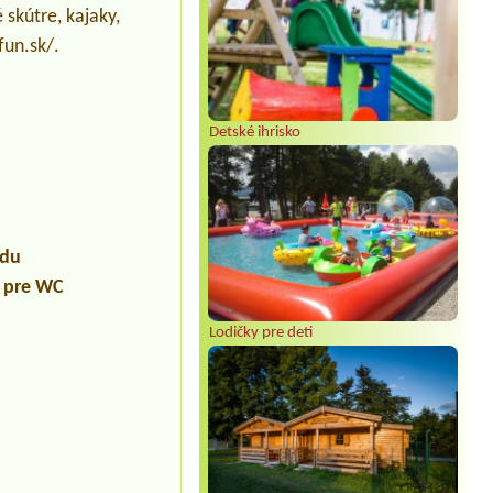
 skútre, kajaky,
fun.sk/.
Detské ihrisko
údu
a pre WC
Lodičky pre deti