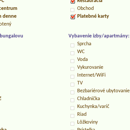
PC
Restaurácia
 centrum
Obchod
ín denne
Platebné karty
otený
/bungalovu
Vybavenie izby/apartmány:
Sprcha
WC
Voda
Vykurovanie
Internet/WiFi
TV
Bezbariérové ubytovanie
č
Chladnička
Kuchynka/varič
Riad
Lôžkoviny