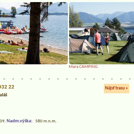
Mara CAMPING
 032 22
Nájsť trasu »
uláš
Nadm.výška:
.09.
580 m.n.m.