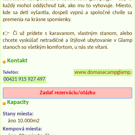
každý mohol oddýchnuť tak, ako mu to vyhovuje. Miesto,
kde sa deti vyšantia, dospelí vypnú a spoločné chvíle sa
premenia na krásne spomienky.
👉 Či už prídete s karavanom, vlastným stanom, alebo
chcete vyskúšať netradičné a štýlové ubytovanie v Glamp
stanoch so všetkým komfortom, u nás ste vítaní.
Kontakt
www.domasacampglamp.s
Telefón:
00421 915 927 497
Zaslať rezerváciu/otázku
Kapacity
Stany miesta:
áno 10.000m2
Kempová miesta: