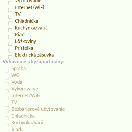
Vykurovanie
Internet/WiFi
TV
Chladnička
Kuchynka/varič
Riad
Lôžkoviny
Prístelka
Elektrická zásuvka
Vybavenie izby/apartmány:
Sprcha
WC
Voda
Vykurovanie
Internet/WiFi
TV
Bezbariérové ubytovanie
Chladnička
Kuchynka/varič
Riad