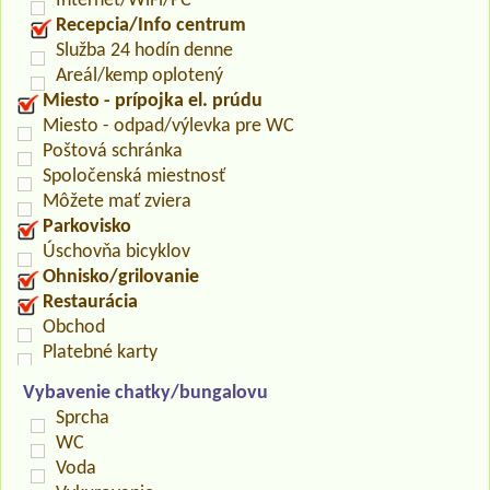
Internet/WiFi/PC
Recepcia/Info centrum
Služba 24 hodín denne
Areál/kemp oplotený
Miesto - prípojka el. prúdu
Miesto - odpad/výlevka pre WC
Poštová schránka
Spoločenská miestnosť
Môžete mať zviera
Parkovisko
Úschovňa bicyklov
Ohnisko/grilovanie
Restaurácia
Obchod
Platebné karty
Vybavenie chatky/bungalovu
Sprcha
WC
Voda