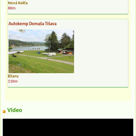
Nová Kelča
6Km
Autokemp Domaša Tíšava
Bžany
11Km
Video