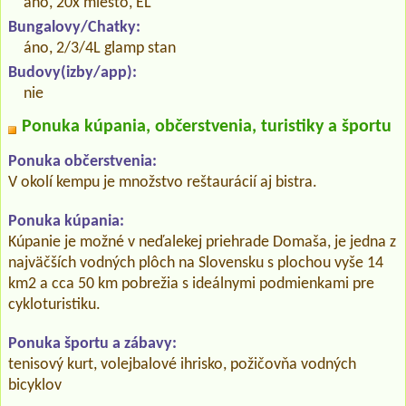
áno, 20x miesto, EL
Bungalovy/Chatky:
áno, 2/3/4L glamp stan
Budovy(izby/app):
nie
Ponuka kúpania, občerstvenia, turistiky a športu
Ponuka občerstvenia:
V okolí kempu je množstvo reštaurácií aj bistra.
Ponuka kúpania:
Kúpanie je možné v neďalekej priehrade Domaša, je jedna z
najväčších vodných plôch na Slovensku s plochou vyše 14
km2 a cca 50 km pobrežia s ideálnymi podmienkami pre
cykloturistiku.
Ponuka športu a zábavy:
tenisový kurt, volejbalové ihrisko, požičovňa vodných
bicyklov