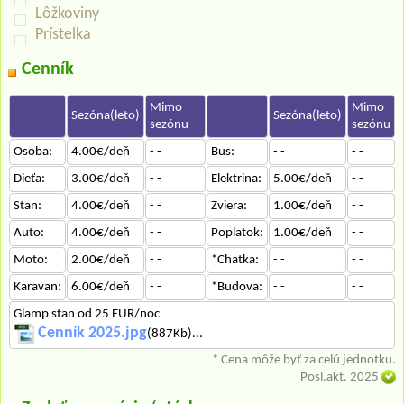
Lôžkoviny
Prístelka
Cenník
Mimo
Mimo
Sezóna(leto)
Sezóna(leto)
sezónu
sezónu
Osoba:
4.00€/deň
- -
Bus:
- -
- -
Dieťa:
3.00€/deň
- -
Elektrina:
5.00€/deň
- -
Stan:
4.00€/deň
- -
Zviera:
1.00€/deň
- -
Auto:
4.00€/deň
- -
Poplatok:
1.00€/deň
- -
Moto:
2.00€/deň
- -
*Chatka:
- -
- -
Karavan:
6.00€/deň
- -
*Budova:
- -
- -
Glamp stan od 25 EUR/noc
Cenník 2025.jpg
(887Kb)...
* Cena môže byť za celú jednotku.
Posl.akt. 2025