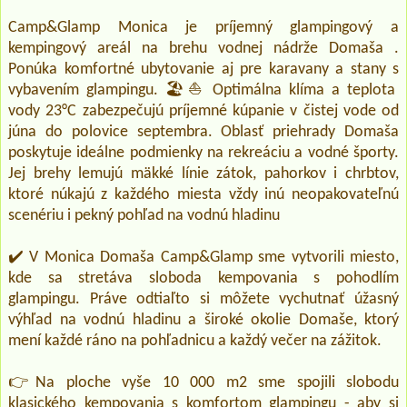
Camp&Glamp Monica je príjemný glampingový a
kempingový areál na brehu vodnej nádrže Domaša .
Ponúka komfortné ubytovanie aj pre karavany a stany s
vybavením glampingu. 🏖️⛵ Optimálna klíma a teplota
vody 23°C zabezpečujú príjemné kúpanie v čistej vode od
júna do polovice septembra. Oblasť priehrady Domaša
poskytuje ideálne podmienky na rekreáciu a vodné športy.
Jej brehy lemujú mäkké línie zátok, pahorkov i chrbtov,
ktoré núkajú z každého miesta vždy inú neopakovateľnú
scenériu i pekný pohľad na vodnú hladinu
✔️ V Monica Domaša Camp&Glamp sme vytvorili miesto,
kde sa stretáva sloboda kempovania s pohodlím
glampingu. Práve odtiaľto si môžete vychutnať úžasný
výhľad na vodnú hladinu a široké okolie Domaše, ktorý
mení každé ráno na pohľadnicu a každý večer na zážitok.
👉Na ploche vyše 10 000 m2 sme spojili slobodu
klasického kempovania s komfortom glampingu - aby si