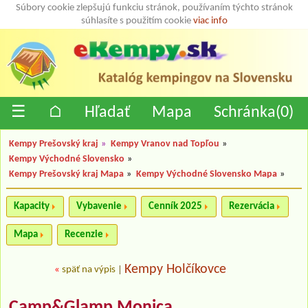
Súbory cookie zlepšujú funkciu stránok, používaním týchto stránok
súhlasíte s použitím cookie
viac info
☰
⌂
Hľadať
Mapa
Schránka(
0
)
Kempy Prešovský kraj
»
Kempy Vranov nad Topľou
»
Kempy Východné Slovensko
»
Kempy Prešovský kraj Mapa
»
Kempy Východné Slovensko Mapa
»
Kapacity
Vybavenie
Cenník 2025
Rezervácia
Mapa
Recenzie
Kempy Holčíkovce
«
späť na výpis
|
Camp&Glamp Monica