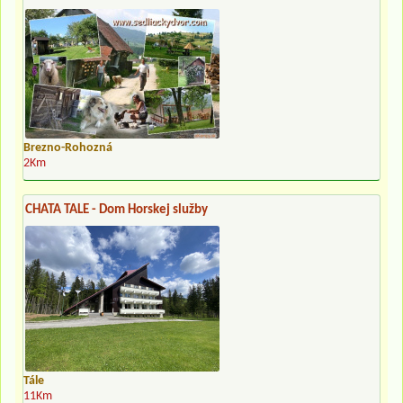
Brezno-Rohozná
2Km
CHATA TALE - Dom Horskej služby
Tále
11Km