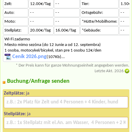
Zelt:
12.00€/Tag
- -
Tier:
1.50€
Auto:
- -
- -
Ortsgebühr:
- -
Moto:
- -
- -
*Hütte/Mobilhome:
- -
Stellplatz:
20.00€/Tag
16.00€/Tag
*Gebäude:
- -
Wi-Fi zadarmo
Miesto mimo sezóna (do 12 Junie a od 12. septembra)
​1 osoba, motocykel/bicykel, stan pre 1 osobu 12€/den
Ceník 2026.png
(107Kb)...
* Der Preis kann für ganze Wohnungseinheit angegeben werden.
Letzte Akt. 2026
Buchung/Anfrage senden
Zeltplätze:
ja
Stellplätze:
ja