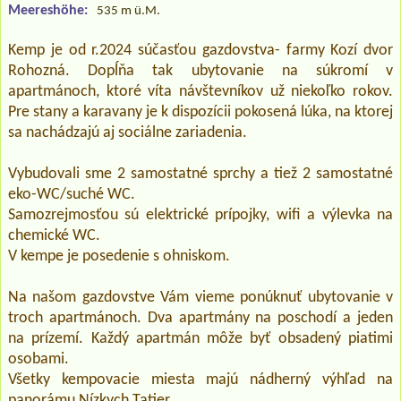
Meereshöhe:
535 m ü.M.
Kemp je od r.2024 súčasťou gazdovstva- farmy Kozí dvor
Rohozná. Dopĺňa tak ubytovanie na súkromí v
apartmánoch, ktoré víta návštevníkov už niekoľko rokov.
Pre stany a karavany je k dispozícii pokosená lúka, na ktorej
sa nachádzajú aj sociálne zariadenia.
Vybudovali sme 2 samostatné sprchy a tiež 2 samostatné
eko-WC/suché WC.
Samozrejmosťou sú elektrické prípojky, wifi a výlevka na
chemické WC.
V kempe je posedenie s ohniskom.
Na našom gazdovstve Vám vieme ponúknuť ubytovanie v
troch apartmánoch. Dva apartmány na poschodí a jeden
na prízemí. Každý apartmán môže byť obsadený piatimi
osobami.
Všetky kempovacie miesta majú nádherný výhľad na
panorámu Nízkych Tatier.