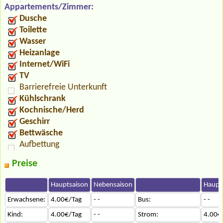
Appartements/Zimmer:
Dusche
Toilette
Wasser
Heizanlage
Internet/WiFi
TV
Barrierefreie Unterkunft
Kühlschrank
Kochnische/Herd
Geschirr
Bettwäsche
Aufbettung
Preise
Hauptsaison
Nebensaison
Haupt
Erwachsene:
4.00€/Tag
- -
Bus:
- -
Kind:
4.00€/Tag
- -
Strom:
4.00€