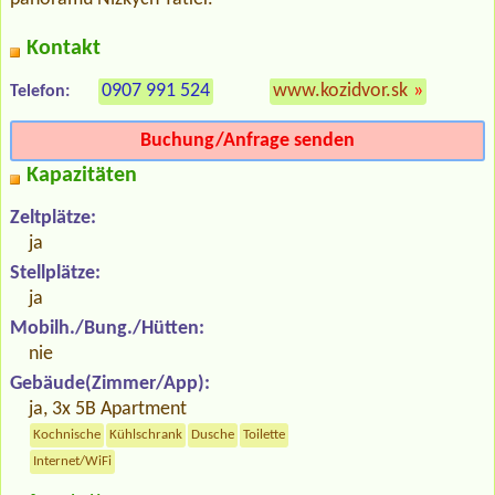
Kontakt
0907 991 524
www.kozidvor.sk
»
Telefon:
Buchung/Anfrage senden
Kapazitäten
Zeltplätze:
ja
Stellplätze:
ja
Mobilh./Bung./Hütten:
nie
Gebäude(Zimmer/App):
ja, 3x 5B Apartment
Kochnische
Kühlschrank
Dusche
Toilette
Internet/WiFi