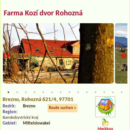
Farma Kozí dvor Rohozná
Brezno
, Rohozná 621/4, 97701
Bezirk:
Brezno
Route suchen »
Region:
Banskobystrický kraj
Gebiet:
Mittelslowakei
Merkbox