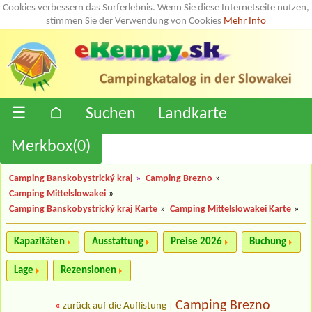
Cookies verbessern das Surferlebnis. Wenn Sie diese Internetseite nutzen,
stimmen Sie der Verwendung von Cookies
Mehr Info
☰
⌂
Suchen
Landkarte
Merkbox(
0
)
Camping Banskobystrický kraj
»
Camping Brezno
»
Camping Mittelslowakei
»
Camping Banskobystrický kraj Karte
»
Camping Mittelslowakei Karte
»
Kapazitäten
Ausstattung
Preise 2026
Buchung
Lage
Rezensionen
Camping Brezno
«
zurück auf die Auflistung
|