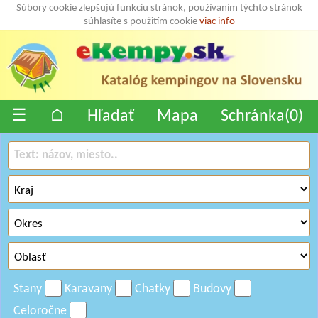
Súbory cookie zlepšujú funkciu stránok, používaním týchto stránok
súhlasíte s použitím cookie
viac info
☰
⌂
Hľadať
Mapa
Schránka(
0
)
Stany
Karavany
Chatky
Budovy
Celoročne