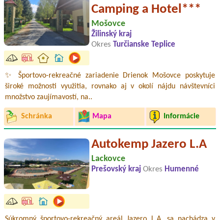
Camping a Hotel***
Mošovce
Žilinský kraj
Okres
Turčianske Teplice
✨ Športovo-rekreačné zariadenie Drienok Mošovce poskytuje
široké možnosti využitia, rovnako aj v okolí nájdu návštevníci
množstvo zaujímavostí, na..
Schránka
Mapa
Informácie
Autokemp Jazero L.A
Lackovce
Prešovský kraj
Okres
Humenné
Súkromný športovo-rekreačný areál Jazero L.A. sa nachádza v