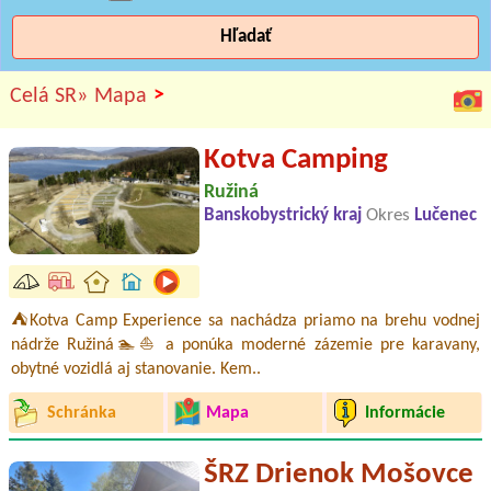
Hľadať
>
Celá SR»
Mapa
Kotva Camping
Ružiná
Banskobystrický kraj
Okres
Lučenec
⛺Kotva Camp Experience sa nachádza priamo na brehu vodnej
nádrže Ružiná🏊⛵ a ponúka moderné zázemie pre karavany,
obytné vozidlá aj stanovanie. Kem..
Schránka
Mapa
Informácie
ŠRZ Drienok Mošovce