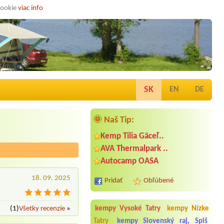
cookie
viac info
SK
EN
DE
🌞 Naš Tip:
Kemp Tilia Gäceľ..
AVA Thermalpark ..
Autocamp OASA
18. 09. 2025
Pridať
Obľúbené
(1)
Všetky recenzíe
»
kempy Vysoké Tatry
kempy Nízke
Tatry
kempy Slovenský raj, Spiš