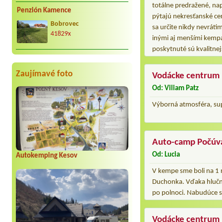
totálne predražené, napr
Penzión Kamence
pýtajú nekresťanské ce
Bobrovec
sa určite nikdy nevrát
41829x
inými aj menšími kempa
poskytnuté sú kvalitnej
Zaujímavé foto
Vodácke centrum
Od: Viliam Patz
Výborná atmosféra, sup
Auto-camp Počúv
Od: Lucia
Autokemping Kesov
V kempe sme boli na 1 
Duchonka. Vďaka hlučn
po polnoci. Nabudúce s
Vodácke centrum