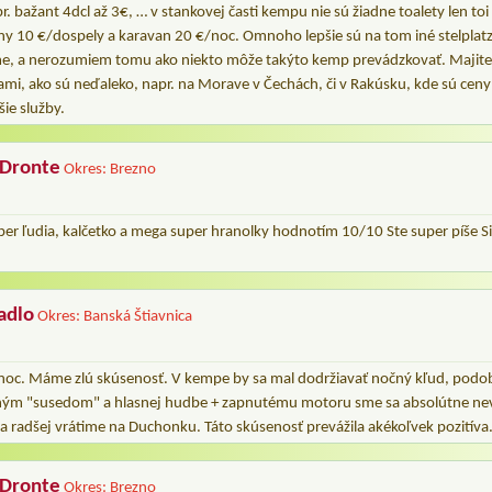
. bažant 4dcl až 3€, … v stankovej časti kempu nie sú žiadne toalety len toi
ny 10 €/dospely a karavan 20 €/noc. Omnoho lepšie sú na tom iné stelplat
ime, a nerozumiem tomu ako niekto môže takýto kemp prevádzkovať. Majiteľ
mi, ako sú neďaleko, napr. na Morave v Čechách, či v Rakúsku, kde sú cen
šie služby.
 Dronte
Okres: Brezno
er ľudia, kalčetko a mega super hranolky hodnotím 10/10 Ste super píše S
adlo
Okres: Banská Štiavnica
noc. Máme zlú skúsenosť. V kempe by sa mal dodržiavať nočný kľud, podob
ým "susedom" a hlasnej hudbe + zapnutému motoru sme sa absolútne nevy
a radšej vrátime na Duchonku. Táto skúsenosť prevážila akékoľvek pozitíva
 Dronte
Okres: Brezno