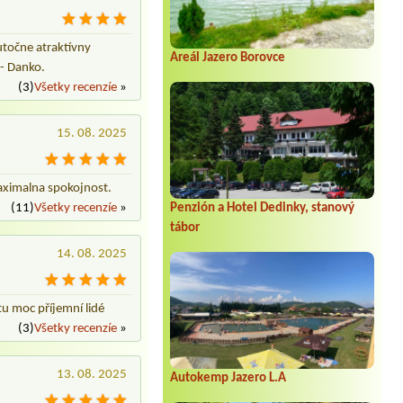
točne atraktívny
Areál Jazero Borovce
 - Danko.
(3)
Všetky recenzíe
»
15. 08. 2025
Maximalna spokojnost.
(11)
Všetky recenzíe
»
Penzión a Hotel Dedinky, stanový
tábor
14. 08. 2025
tu moc příjemní lidé
(3)
Všetky recenzíe
»
13. 08. 2025
Autokemp Jazero L.A