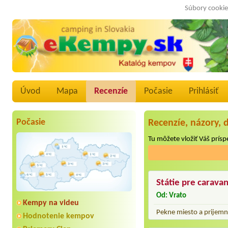
Súbory cookie
Úvod
Mapa
Recenzíe
Počasie
Prihlásiť
Počasie
Recenzíe, názory, 
Tu môžete vložiť Váš príspe
Státie pre carava
Od: Vrato
Kempy na videu
Pekne miesto a prijem
Hodnotenie kempov