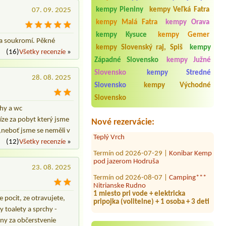
kempy Pieniny
kempy Veľká Fatra
07. 09. 2025
kempy Malá Fatra
kempy Orava
kempy Kysuce
kempy Gemer
a a soukromí. Pěkné
kempy Slovenský raj, Spiš
kempy
(16)
Všetky recenzíe
»
Západné Slovensko
kempy Južné
Slovensko
kempy Stredné
28. 08. 2025
Slovensko
kempy Východné
Termín od 2026-08-05 |
Kemp Ormet
Teplý Vrch
Slovensko
2 miesta pre stany, 8 osôb, 2 auta
chy a wc
íze za pobyt který jsme
Nové rezervácie:
Termín od 2026-08-03 |
Kemp Ormet
Teplý Vrch
at,neboť jsme se neměli v
(12)
Všetky recenzíe
»
Termín od 2026-07-29 |
Konibar Kemp
pod jazerom Hodruša
23. 08. 2025
Termín od 2026-08-07 |
Camping***
Nitrianske Rudno
1 miesto pri vode + elektricka
pripojka (volitelne) + 1 osoba + 3 deti
 pocit, ze otravujete,
y toalety a sprchy -
Termín od 2026-07-31 |
Beach Bar
Rezort Zelená voda
eny za občerstvenie