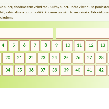
olo super, chodíme tam veľmi radi. Služby super. Počas víkendu sa poniekto
bili, zabávali sa a potom odišli. Prídeme zas nám to neprekáža. Táborisko sa 
. Ďakujeme
4
5
6
7
8
9
10
11
12
13
20
21
22
23
24
25
26
27
28
34
35
36
37
38
39
40
41
42