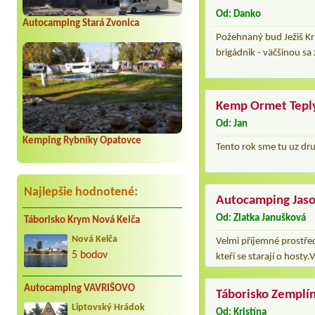
Od: Danko
Autocamping Stará Zvonica
Požehnaný bud Ježiš Kr
brigádnik - väčšinou sa
Kemp Ormet Tepl
Od: Jan
Kemping Rybníky Opatovce
Tento rok sme tu uz dru
Najlepšie hodnotené:
Autocamping Jas
Od: Zlatka Janušková
Táborisko Krym Nová Kelča
Nová Kelča
Velmi příjemné prostřed
5 bodov
kteří se starají o hosty
Autocamping VAVRIŠOVO
Táborisko Zemplín
Liptovský Hrádok
Od: Kristína