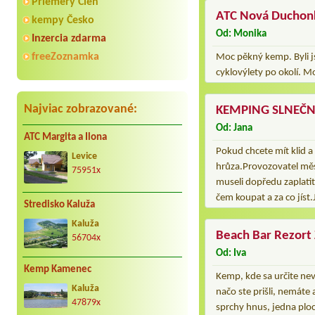
Priemery Cien
ATC Nová Duchon
kempy Česko
Od: Monika
Inzercia zdarma
freeZoznamka
Moc pěkný kemp. Byli jsm
cyklovýlety po okolí. M
Najviac zobrazované:
KEMPING SLNEČN
Od: Jana
ATC Margita a Ilona
Pokud chcete mít klid a
Levice
hrůza.Provozovatel měst
75951x
museli dopředu zaplatit 
čem koupat a za co jíst
Stredisko Kaluža
Kaluža
Beach Bar Rezort
56704x
Od: Iva
Kemp Kamenec
Kemp, kde sa určite nev
Kaluža
načo ste prišli, nemáte 
47879x
sprchy hnus, jedna ploc