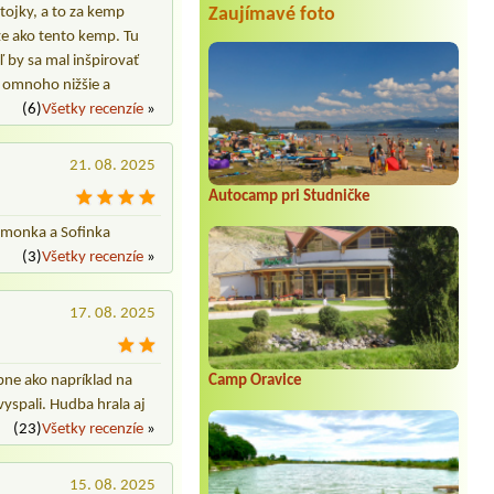
1 miesto s el. prípojkou+3 osoby
 tojky, a to za kemp
Zaujímavé foto
Termín od 2026-07-29 |
Camp Rybárik
ze ako tento kemp. Tu
1 Jeden stan, rodič a dve deti
 by sa mal inšpirovať
y omnoho nižšie a
Termín od 2026-07-31 |
Kemp
Kiwipark
(6)
Všetky recenzíe
»
1x miesto
Termín od 2026-08-02 |
ATC Račkova
21. 08. 2025
dolina
Autocamp pri Studničke
Termín od 2026-08-10 |
Konibar Kemp
pod jazerom Hodruša
imonka a Sofinka
1 miesto s elektrickou prípojkou pre
(3)
Všetky recenzíe
»
karavan, 3 dospelý, 3 psy
Termín od 2026-07-31 |
Camping***
17. 08. 2025
Nitrianske Rudno
1 stan a osobné auto 2 dospelí 1 dieta
ne ako napríklad na
Camp Oravice
spali. Hudba hrala aj
.
(23)
Všetky recenzíe
»
15. 08. 2025