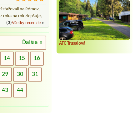
rí sťažovali na Rómov,
z roka na rok zlepšuje,
(3)
Všetky recenzíe
»
Ďalšia »
ATC Trusalová
14
15
16
29
30
31
43
44