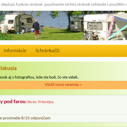
 zlepšujú funkciu stránok, používaním týchto stránok súhlasíte s použitím 
Informácie
Schránka(
0
)
diskusia
vok aj s fotografiou, kde ste boli, čo ste videli..
Vložiť novú recenziu
»
ny pod farou
Okres: Prievidza
ne prostredie 8/25 odporúčam