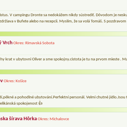
istus. V campingu Dronte sa nedokážem nikdy sústrediť. Dôvodom je nesku
 zdržiava v Bufete alebo na recepcii. Myslím, že sa volá Tomáš. S pozdravom
ý Vrch
Okres: Rimavská Sobota
hy krat v ubytovni Oliver a sme spokojny.cistota je tu na prvom mieste . 
ov
Okres: Košice
í,pěkné a pohodlné ubytování.Perfektní personál. Velmi chutné jídlo.Jsou 
.Velikánská spokojenost 👍
ska šírava Hôrka
Okres: Michalovce