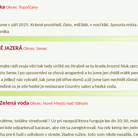
ka
Okres: Topoľčany
e v září 2025. Krásné prostředí, čisto, milí lidé, v noci klid. Spousta míst
onika
É JAZERÁ
Okres: Senec
 máte rádi svoje věci tak tady určitě ne.Strašně se tu krade,hrozný hluk,spr
o Senec i po upozornění se chová arogantně a to jsme jen chtěli vrátit pen
a jelikož nás vykratli ,tak jsme jeli dříve domů a již jsme tam nechtěli zůst
.Jediné co je zde hezké je restaurace Country salon a hezká voda.
 Zelená voda
Okres: Nové Mesto nad Váhom
rátime, totálny stredovek!! Uz pri recepcii/ktora funguje len do 20:30, máte
ani kde odparkovať karavan, aby ste sa zaregistrovali. Na cely kemp len jedn
ha pre 6 ľudí s odtokom v strede, žiadne ružice, toto som nikde nezažila. C