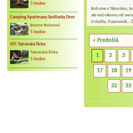
5 bodov
Boli sme v Táborisku, b
ale ved nikomu nič nero
Camping Apartmany Sedliacky Dvor
či služby, či personál..
Brezno-Rohozná
5 bodov
« Predošlá
ATC Tatranská Štrba
Tatranská Štrba
1
2
3
5 bodov
17
18
19
32
33