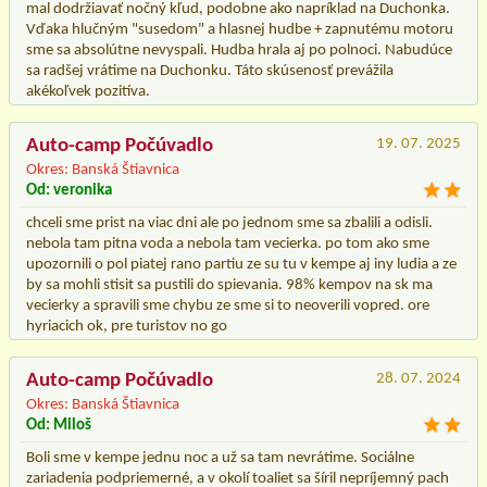
mal dodržiavať nočný kľud, podobne ako napríklad na Duchonka.
Vďaka hlučným "susedom" a hlasnej hudbe + zapnutému motoru
sme sa absolútne nevyspali. Hudba hrala aj po polnoci. Nabudúce
sa radšej vrátime na Duchonku. Táto skúsenosť prevážila
akékoľvek pozitíva.
Auto-camp Počúvadlo
19. 07. 2025
Okres: Banská Štiavnica
Od: veronika
chceli sme prist na viac dni ale po jednom sme sa zbalili a odisli.
nebola tam pitna voda a nebola tam vecierka. po tom ako sme
upozornili o pol piatej rano partiu ze su tu v kempe aj iny ludia a ze
by sa mohli stisit sa pustili do spievania. 98% kempov na sk ma
vecierky a spravili sme chybu ze sme si to neoverili vopred. ore
hyriacich ok, pre turistov no go
Auto-camp Počúvadlo
28. 07. 2024
Okres: Banská Štiavnica
Od: Miloš
Boli sme v kempe jednu noc a už sa tam nevrátime. Sociálne
zariadenia podpriemerné, a v okolí toaliet sa šíril nepríjemný pach