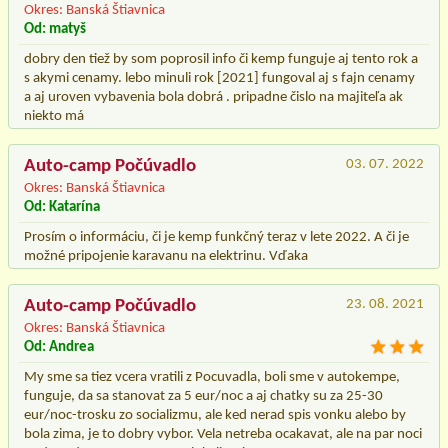
Okres: Banská Štiavnica
Od: matyš
dobry den tiež by som poprosil info či kemp funguje aj tento rok a
s akymi cenamy. lebo minuli rok [2021] fungoval aj s fajn cenamy
a aj uroven vybavenia bola dobrá . pripadne čislo na majiteľa ak
niekto má
Auto-camp Počúvadlo
03. 07. 2022
Okres: Banská Štiavnica
Od: Katarína
Prosím o informáciu, či je kemp funkčný teraz v lete 2022. A či je
možné pripojenie karavanu na elektrinu. Vďaka
Auto-camp Počúvadlo
23. 08. 2021
Okres: Banská Štiavnica
Od: Andrea
My sme sa tiez vcera vratili z Pocuvadla, boli sme v autokempe,
funguje, da sa stanovat za 5 eur/noc a aj chatky su za 25-30
eur/noc-trosku zo socializmu, ale ked nerad spis vonku alebo by
bola zima, je to dobry vybor. Vela netreba ocakavat, ale na par noci