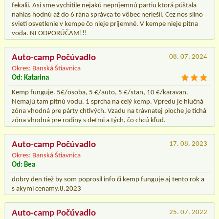
fekalii. Asi sme vychitile nejakú nepríjemnú partiu ktorá púšťala
nahlas hodnú až do 6 rána správca to vôbec neriešil. Cez nos silno
svieti osvetlenie v kempe čo nieje príjemné. V kempe nieje pitna
voda. NEODPORÚČAM!!!
Auto-camp Počúvadlo
08. 07. 2024
Okres: Banská Štiavnica
Od: Katarina
Kemp funguje. 5€/osoba, 5 €/auto, 5 €/stan, 10 €/karavan.
Nemajú tam pitnú vodu. 1 sprcha na celý kemp. Vpredu je hlučná
zóna vhodná pre párty chtivých. Vzadu na trávnatej ploche je tichá
zóna vhodná pre rodiny s deťmi a tých, čo chcú kľud.
Auto-camp Počúvadlo
17. 08. 2023
Okres: Banská Štiavnica
Od: Bea
dobry den tiež by som poprosil info či kemp funguje aj tento rok a
s akymi cenamy.8.2023
Auto-camp Počúvadlo
25. 07. 2022