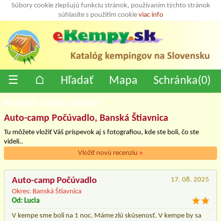
Súbory cookie zlepšujú funkciu stránok, používaním týchto stránok
súhlasíte s použitím cookie
viac info
☰
⌂
Hľadať
Mapa
Schránka(
0
)
Recenzíe, názory, diskusia
Auto-camp Počúvadlo, Banská Štiavnica
Tu môžete vložiť Váš príspevok aj s fotografiou, kde ste boli, čo ste
videli..
Vložiť novú recenziu
»
Auto-camp Počúvadlo
17. 08. 2025
Okres: Banská Štiavnica
Od: Lucia
V kempe sme boli na 1 noc. Máme zlú skúsenosť. V kempe by sa