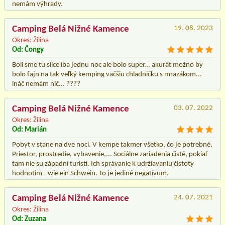
nemám výhrady.
Camping Belá Nižné Kamence
19. 08. 2023
Okres: Žilina
Od: Čongy
Boli sme tu siíce iba jednu noc ale bolo super... akurát možno by
bolo fajn na tak veľký kemping väčšiu chladničku s mrazákom...
ináč nemám nič... ????
Camping Belá Nižné Kamence
03. 07. 2022
Okres: Žilina
Od: Marián
Pobyt v stane na dve noci. V kempe takmer všetko, čo je potrebné.
Priestor, prostredie, vybavenie,... Sociálne zariadenia čisté, pokiaľ
tam nie su západní turisti. Ich správanie k udržiavaniu čistoty
hodnotim - wie ein Schwein. To je jediné negatívum.
Camping Belá Nižné Kamence
24. 07. 2021
Okres: Žilina
Od: Zuzana