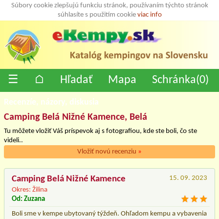
Súbory cookie zlepšujú funkciu stránok, používaním týchto stránok
súhlasíte s použitím cookie
viac info
☰
⌂
Hľadať
Mapa
Schránka(
0
)
Recenzíe, názory, diskusia
Camping Belá Nižné Kamence, Belá
Tu môžete vložiť Váš príspevok aj s fotografiou, kde ste boli, čo ste
videli..
Vložiť novú recenziu
»
Camping Belá Nižné Kamence
15. 09. 2023
Okres: Žilina
Od: Zuzana
Boli sme v kempe ubytovaný týždeň. Ohľadom kempu a vybavenia