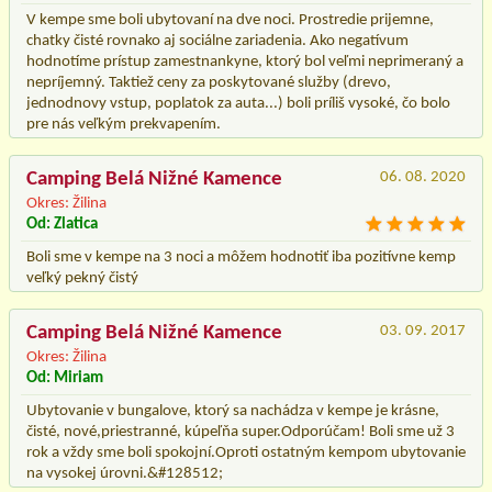
V kempe sme boli ubytovaní na dve noci. Prostredie prijemne,
chatky čisté rovnako aj sociálne zariadenia. Ako negatívum
hodnotíme prístup zamestnankyne, ktorý bol veľmi neprimeraný a
nepríjemný. Taktiež ceny za poskytované služby (drevo,
jednodnovy vstup, poplatok za auta...) boli príliš vysoké, čo bolo
pre nás veľkým prekvapením.
Camping Belá Nižné Kamence
06. 08. 2020
Okres: Žilina
Od: Zlatica
Boli sme v kempe na 3 noci a môžem hodnotiť iba pozitívne kemp
veľký pekný čistý
Camping Belá Nižné Kamence
03. 09. 2017
Okres: Žilina
Od: Miriam
Ubytovanie v bungalove, ktorý sa nachádza v kempe je krásne,
čisté, nové,priestranné, kúpeľňa super.Odporúčam! Boli sme už 3
rok a vždy sme boli spokojní.Oproti ostatným kempom ubytovanie
na vysokej úrovni.&#128512;