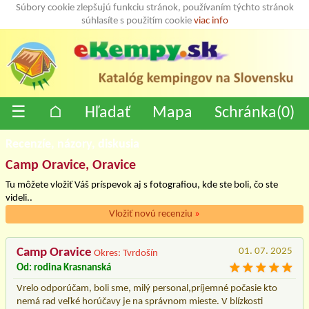
Súbory cookie zlepšujú funkciu stránok, používaním týchto stránok
súhlasíte s použitím cookie
viac info
☰
⌂
Hľadať
Mapa
Schránka(
0
)
Recenzíe, názory, diskusia
Camp Oravice, Oravice
Tu môžete vložiť Váš príspevok aj s fotografiou, kde ste boli, čo ste
videli..
Vložiť novú recenziu
»
Camp Oravice
01. 07. 2025
Okres: Tvrdošín
Od: rodina Krasnanská
Vrelo odporúčam, boli sme, milý personal,príjemné počasie kto
nemá rad veľké horúčavy je na správnom mieste. V blízkosti