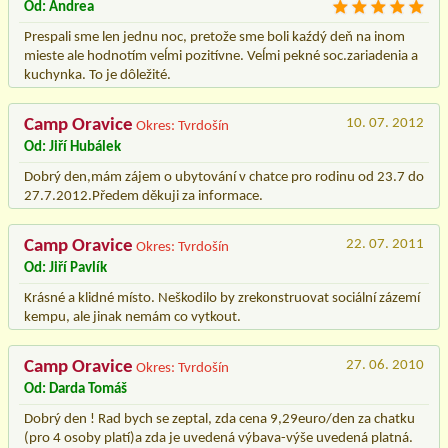
Od: Andrea
Prespali sme len jednu noc, pretože sme boli kaźdý deň na inom
mieste ale hodnotím veĺmi pozitívne. Veĺmi pekné soc.zariadenia a
kuchynka. To je dôležité.
Camp Oravice
10. 07. 2012
Okres: Tvrdošín
Od: Jiří Hubálek
Dobrý den,mám zájem o ubytování v chatce pro rodinu od 23.7 do
27.7.2012.Předem děkuji za informace.
Camp Oravice
22. 07. 2011
Okres: Tvrdošín
Od: Jiří Pavlík
Krásné a klidné místo. Neškodilo by zrekonstruovat sociální zázemí
kempu, ale jinak nemám co vytkout.
Camp Oravice
27. 06. 2010
Okres: Tvrdošín
Od: Darda Tomáš
Dobrý den ! Rad bych se zeptal, zda cena 9,29euro/den za chatku
(pro 4 osoby platí)a zda je uvedená výbava-výše uvedená platná.