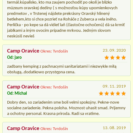
termál.kúpalisko, kto ma zaujem pochodiť po okolí je blízko
múzeum oravskej dediny ( s možnosťou kúpy upomienkovych
predmetov , v Trstenej nájdete prekrásny Oravský hlinený
betlehem,kto si chce pozrieť na Roháče z Zuberca a vela iného.
Perlička - po kepe sa dá vidieť laň (čiastočne ochočenú) dá sa krmiť
jablkami a iným ovocím prípadne mrkvou. Jedným slovom
neskúsiš nevieš
Camp Oravice
23. 09. 2020
Okres: Tvrdošín
Od: jaro
zadbany kemping z pachnacymi sanitariatami i niezwykle miłą
obsługą..dodatkowo przystępna cena.
Camp Oravice
09. 11. 2019
Okres: Tvrdošín
Od: Michal
Dobry den, so zariadenim sme boli velmi spokojny. Pekne-nove
socialne zariadenie. Pekna poloha. Moznost uhasit smad. Prijemny
a ochotny personal. Krasna priroda. Radi sa vratime.
Camp Oravice
13. 08. 2019
Okres: Tvrdošín