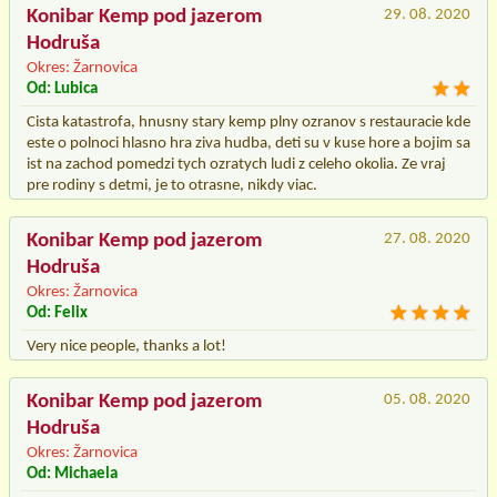
Konibar Kemp pod jazerom
29. 08. 2020
Hodruša
Okres: Žarnovica
Od: Lubica
Cista katastrofa, hnusny stary kemp plny ozranov s restauracie kde
este o polnoci hlasno hra ziva hudba, deti su v kuse hore a bojim sa
ist na zachod pomedzi tych ozratych ludi z celeho okolia. Ze vraj
pre rodiny s detmi, je to otrasne, nikdy viac.
Konibar Kemp pod jazerom
27. 08. 2020
Hodruša
Okres: Žarnovica
Od: Felix
Very nice people, thanks a lot!
Konibar Kemp pod jazerom
05. 08. 2020
Hodruša
Okres: Žarnovica
Od: Michaela