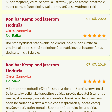
Super majitelia, veľmi ochotní a ústretoví, pekné a tiché prostredie,
super ceny, krásne okolie. Ďakujeme, určite sa vrátime o rok!
Konibar Kemp pod jazerom
04. 08. 2020
Hodruša
Okres: Žarnovica
Od: Katka
Boli sme vyskúšať stanovanie na víkend, bolo super. Určite sa
vrátime aj o rok. Úplná spokojnosť, prevádzkovatelia super ľudia,
deti sa tam cítili skvele.
Konibar Kemp pod jazerom
07. 07. 2019
Hodruša
Okres: Žarnovica
Od: Slavo
V kempe sme pobudli týždeň - skup. 3 dosp. + 6 deti Nemyslím si
že je až taký veľký ako kapacitne uvádza prevádzkovateľ (stany). Je
menší, skromnejší, ale zato rodinného charakteru. Je udržiavaný,
sociálne zariadenia čisté a teplá voda v sprchách aj počas väčšej
návštevnosti. Bufet ponúka štandardnú ponuku jedla a pitia.