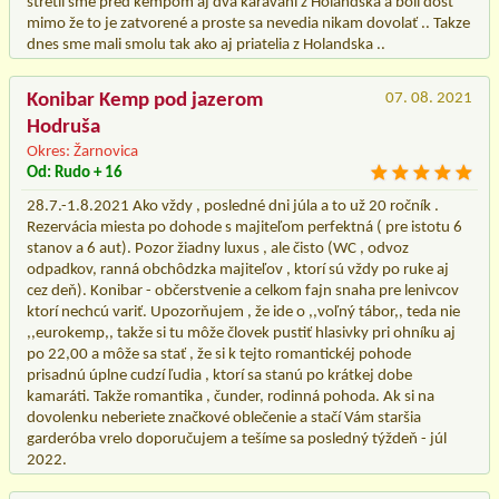
stretli sme pred kempom aj dva karavani z Holandska a boli dosť
mimo že to je zatvorené a proste sa nevedia nikam dovolať .. Takze
dnes sme mali smolu tak ako aj priatelia z Holandska ..
Konibar Kemp pod jazerom
07. 08. 2021
Hodruša
Okres: Žarnovica
Od: Rudo + 16
28.7.-1.8.2021 Ako vždy , posledné dni júla a to už 20 ročník .
Rezervácia miesta po dohode s majiteľom perfektná ( pre istotu 6
stanov a 6 aut). Pozor žiadny luxus , ale čisto (WC , odvoz
odpadkov, ranná obchôdzka majiteľov , ktorí sú vždy po ruke aj
cez deň). Konibar - občerstvenie a celkom fajn snaha pre lenivcov
ktorí nechcú variť. Upozorňujem , že ide o ,,voľný tábor,, teda nie
,,eurokemp,, takže si tu môže človek pustiť hlasivky pri ohníku aj
po 22,00 a môže sa stať , že si k tejto romantickéj pohode
prisadnú úplne cudzí ľudia , ktorí sa stanú po krátkej dobe
kamaráti. Takže romantika , čunder, rodinná pohoda. Ak si na
dovolenku neberiete značkové oblečenie a stačí Vám staršia
garderóba vrelo doporučujem a tešíme sa posledný týždeň - júl
2022.