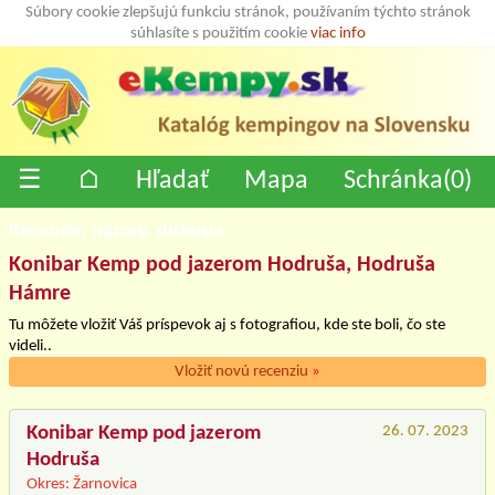
Súbory cookie zlepšujú funkciu stránok, používaním týchto stránok
súhlasíte s použitím cookie
viac info
☰
⌂
Hľadať
Mapa
Schránka(
0
)
Recenzíe, názory, diskusia
Konibar Kemp pod jazerom Hodruša, Hodruša
Hámre
Tu môžete vložiť Váš príspevok aj s fotografiou, kde ste boli, čo ste
videli..
Vložiť novú recenziu
»
Konibar Kemp pod jazerom
26. 07. 2023
Hodruša
Okres: Žarnovica