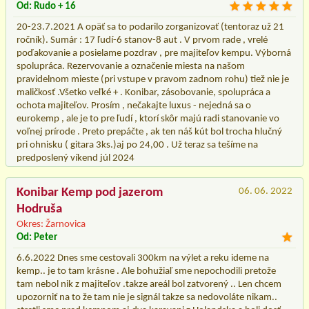
Od: Rudo + 16
20-23.7.2021 A opäť sa to podarilo zorganizovať (tentoraz už 21
ročník). Sumár : 17 ľudí-6 stanov-8 aut . V prvom rade , vrelé
poďakovanie a posielame pozdrav , pre majiteľov kempu. Výborná
spolupráca. Rezervovanie a označenie miesta na našom
pravidelnom mieste (pri vstupe v pravom zadnom rohu) tiež nie je
maličkosť .Všetko veľké + . Konibar, zásobovanie, spolupráca a
ochota majiteľov. Prosím , nečakajte luxus - nejedná sa o
eurokemp , ale je to pre ľudí , ktorí skôr majú radi stanovanie vo
voľnej prírode . Preto prepáčte , ak ten náš kút bol trocha hlučný
pri ohnisku ( gitara 3ks.)aj po 24,00 . Už teraz sa tešíme na
predposlený víkend júl 2024
Konibar Kemp pod jazerom
06. 06. 2022
Hodruša
Okres: Žarnovica
Od: Peter
6.6.2022 Dnes sme cestovali 300km na výlet a reku ideme na
kemp.. je to tam krásne . Ale bohužiaľ sme nepochodili pretože
tam nebol nik z majiteľov .takze areál bol zatvorený .. Len chcem
upozorniť na to že tam nie je signál takze sa nedovoláte nikam..