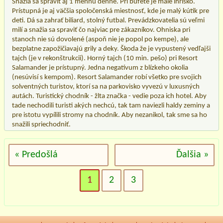
Snažia sa spraviť aj 1 mennu denne. Pri bufete je malé ihrisko.
Prístupná je aj väčšia spoločenská miestnosť, kde je malý kútik pre
deti. Dá sa zahrať biliard, stolný futbal. Prevádzkovatelia sú veľmi
milí a snažia sa spraviť čo najviac pre zákazníkov. Ohniska pri
stanoch nie sú dovolené (aspoň nie je popol po kempe), ale
bezplatne zapožičiavajú grily a deky. Škoda že je vypustený vedľajši
tajch (je v rekonštrukcii). Horný tajch (10 min. pešo) pri Resort
Salamander je prístupný. Jedna negatívum z blízkeho okolia
(nesúvisí s kempom). Resort Salamander robí všetko pre svojich
solventných turistov, ktorí sa na parkovisko vyvezú v luxusných
autách. Turistický chodník - žlta značka - vedie poza ich hotel. Aby
tade nechodili turisti akých nechcú, tak tam naviezli haldy zeminy a
pre istotu vypílili stromy na chodník. Aby nezanikol, tak sme sa ho
snažili spriechodniť.
« Predošlá
Ďalšia »
1
2
3