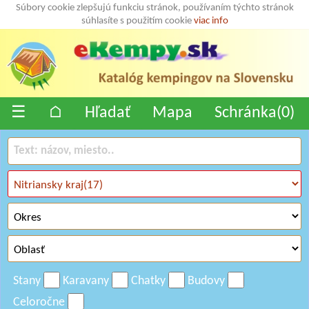
Súbory cookie zlepšujú funkciu stránok, používaním týchto stránok
súhlasíte s použitím cookie
viac info
☰
⌂
Hľadať
Mapa
Schránka(
0
)
Stany
Karavany
Chatky
Budovy
Celoročne