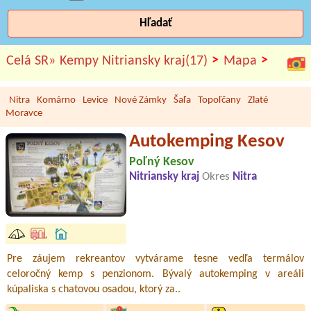
Hľadať
>
>
Celá SR»
Kempy Nitriansky kraj(17)
Mapa
Nitra
Komárno
Levice
Nové Zámky
Šaľa
Topoľčany
Zlaté
Moravce
Autokemping Kesov
Poľný Kesov
Nitriansky kraj
Okres
Nitra
Pre záujem rekreantov vytvárame tesne vedľa termálov
celoročný kemp s penzionom. Bývalý autokemping v areáli
kúpaliska s chatovou osadou, ktorý za..