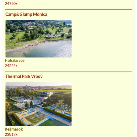
24750x
Camp&Glamp Monica
Holčíkovce
24225x
Thermal Park Vrbov
Kežmarok
23817x