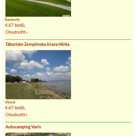
Šamorín
4.67 bodů,
Ohodnotit»
Táborisko Zemplínska šírava Hôrka
Vinné
4.67 bodů,
Ohodnotit»
Autocamping Varín