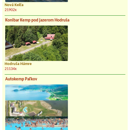
Nová Kelča
21902x
Konibar Kemp pod jazerom Hodruša
Hodruša Hámre
21134x
Autokemp Paľkov