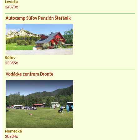
Levoča
34370x
Autocamp Súľov Penzión Štefánik
Súľov
33355x
Vodácke centrum Dronte
Nemecká
28984x