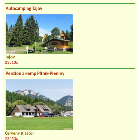
Autocamping Tajov
Tajov
23518x
Penzión a kemp Pltník-Pieniny
Červený Kláštor
23253x