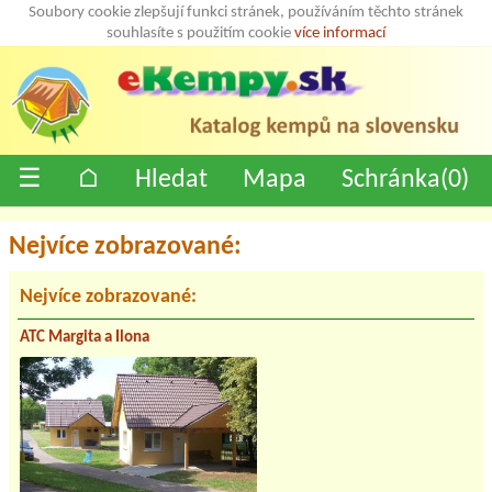
Soubory cookie zlepšují funkci stránek, používáním těchto stránek
souhlasíte s použitím cookie
více informací
☰
⌂
Hledat
Mapa
Schránka(
0
)
Nejvíce zobrazované:
Nejvíce zobrazované:
ATC Margita a Ilona