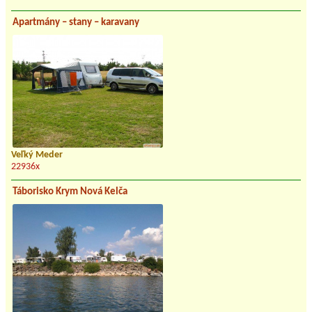
Apartmány – stany – karavany
Veľký Meder
22936x
Táborisko Krym Nová Kelča