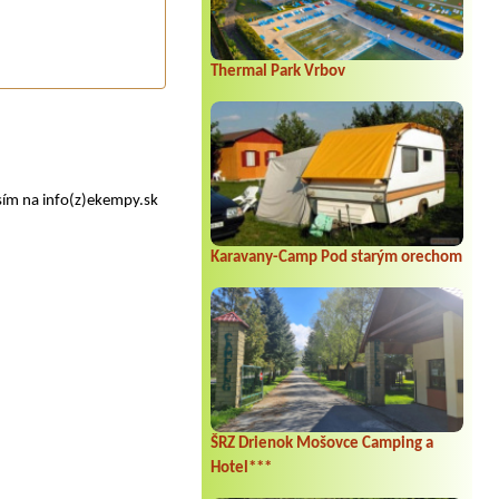
Thermal Park Vrbov
sím na info(z)ekempy.sk
Karavany-Camp Pod starým orechom
ŠRZ Drienok Mošovce Camping a
Hotel***