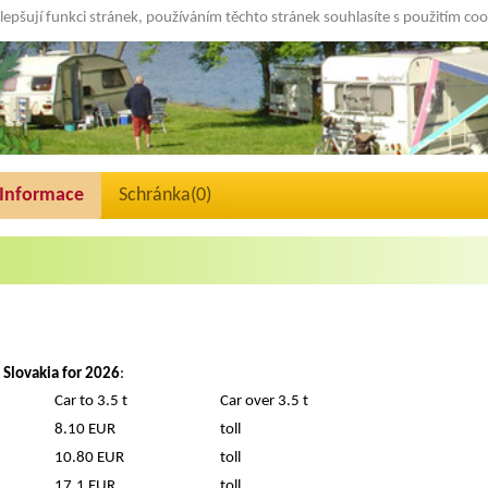
lepšují funkci stránek, používáním těchto stránek souhlasíte s použitím co
Informace
Schránka(
0
)
n Slovakia for 2026
:
Car to 3.5 t
Car over 3.5 t
8.10 EUR
toll
10.80 EUR
toll
17.1 EUR
toll