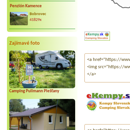
Penzión Kamence
Bobrovec
41829x
Zajímavé foto
Camping Pullmann Piešťany