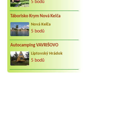
5 bodů
Táborisko Krym Nová Kelča
Nová Kelča
5 bodů
Autocamping VAVRIŠOVO
Liptovský Hrádok
5 bodů