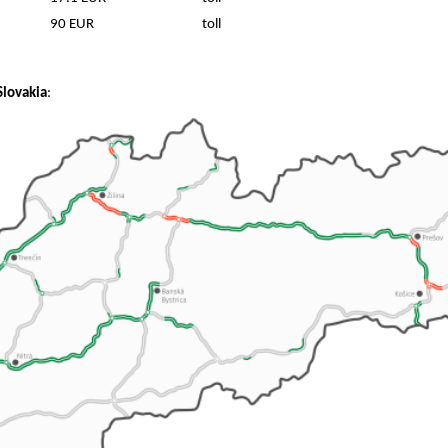
90 EUR
toll
Slovakia
: