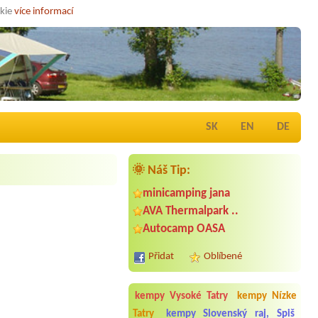
okie
více informací
SK
EN
DE
🌞 Náš Tip:
minicamping jana
AVA Thermalpark ..
Autocamp OASA
Přidat
Oblíbené
kempy Vysoké Tatry
kempy Nízke
Tatry
kempy Slovenský raj, Spiš