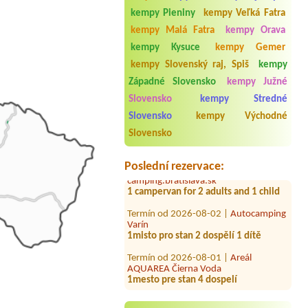
kempy Pieniny
kempy Veľká Fatra
kempy Malá Fatra
kempy Orava
kempy Kysuce
kempy Gemer
kempy Slovenský raj, Spiš
kempy
Západné Slovensko
kempy Južné
Slovensko
kempy Stredné
Slovensko
kempy Východné
Termín od 2026-08-07 |
Autocamping
Tajov
Slovensko
2 stany spolu 3 osoby
Termín od 2026-07-19 |
Poslední rezervace:
camping.bratislava.sk
1 campervan for 2 adults and 1 child
Termín od 2026-08-02 |
Autocamping
Varín
1misto pro stan 2 dospělí 1 dítě
Termín od 2026-08-01 |
Areál
AQUAREA Čierna Voda
1mesto pre stan 4 dospelí
Termín od 2026-07-28 |
Camping
Modrá Farma