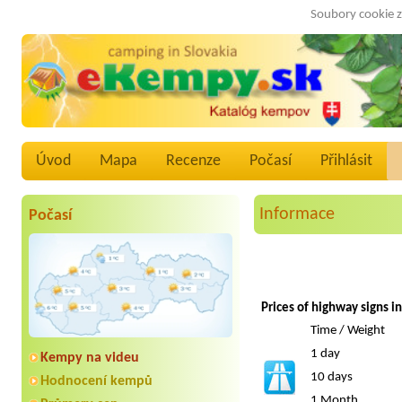
Soubory cookie z
Úvod
Mapa
Recenze
Počasí
Přihlásit
Informace
Počasí
Prices of highway signs i
Time / Weight
1 day
Kempy na videu
10 days
Hodnocení kempů
1 Month