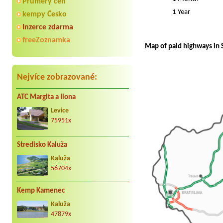
Průmery cen
1 Year
kempy Česko
Inzerce zdarma
freeZoznamka
Map of paid highways in 
Nejvíce zobrazované:
ATC Margita a Ilona
Levice
75951x
Stredisko Kaluža
Kaluža
56704x
Kemp Kamenec
Kaluža
47879x