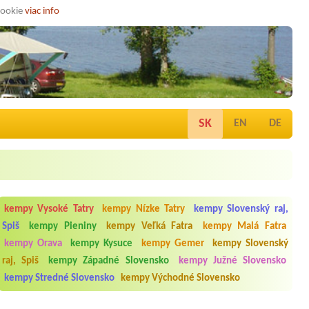
cookie
viac info
SK
EN
DE
kempy Vysoké Tatry
kempy Nízke Tatry
kempy Slovenský raj,
Spiš
kempy Pieniny
kempy Veľká Fatra
kempy Malá Fatra
kempy Orava
kempy Kysuce
kempy Gemer
kempy Slovenský
raj, Spiš
kempy Západné Slovensko
kempy Južné Slovensko
kempy Stredné Slovensko
kempy Východné Slovensko