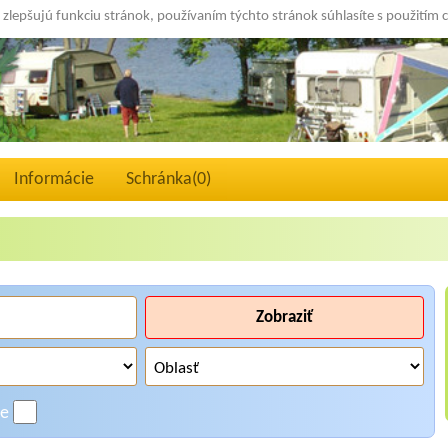
 zlepšujú funkciu stránok, používaním týchto stránok súhlasíte s použitím 
Informácie
Schránka(
0
)
Zobraziť
ne