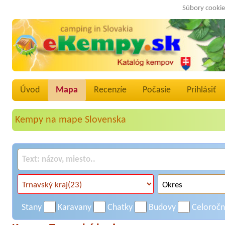
Súbory cookie
Úvod
Mapa
Recenzíe
Počasie
Prihlásiť
Kempy na mape Slovenska
Stany
Karavany
Chatky
Budovy
Celoroč