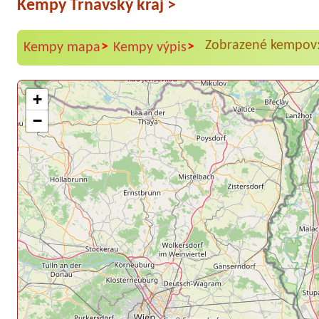
Kempy Trnavský kraj
>
Zobrazené kempov:
>
>
Kempy mapa
Kempy výpis
+
−